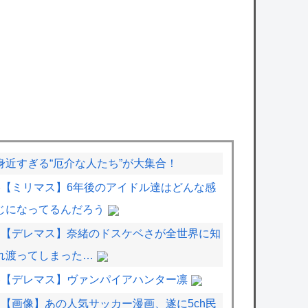
身近すぎる“厄介な人たち”が大集合！
【ミリマス】6年後のアイドル達はどんな感
じになってるんだろう
【デレマス】奈緒のドスケベさが全世界に知
れ渡ってしまった…
【デレマス】ヴァンパイアハンター凛
【画像】あの人気サッカー漫画、遂に5ch民