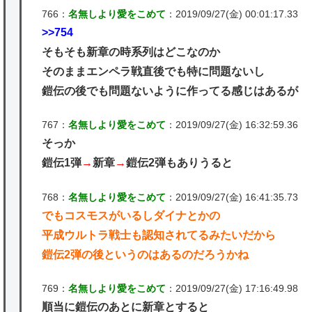
766：
名無しより愛をこめて
：2019/09/27(金) 00:01:17.33
>>754
そもそも新章の時系列はどこなのか
そのままエンペラ戦直後でも特に問題ないし
鎧伝の後でも問題ないように作ってる感じはあるが
767：
名無しより愛をこめて
：2019/09/27(金) 16:32:59.36
そっか
鎧伝1弾
→
新章
→
鎧伝2弾もありうると
768：
名無しより愛をこめて
：2019/09/27(金) 16:41:35.73
でもコスモスがいるしダイナとかの
平成ウルトラ戦士も認知されてるみたいだから
鎧伝2弾の後というのはあるのだろうかね
769：
名無しより愛をこめて
：2019/09/27(金) 17:16:49.98
順当に鎧伝のあとに新章とすると