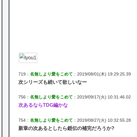
★【ワートリ】基本的に最上さんも迅に後事
を託すつもりで黒トリガー化したんじゃねえ
かな。
★【ワートリ】対ボーダーに特化とは言うけ
ど
★【ワートリ】2周目も全員でやる隊と分担
でやる隊はそれぞれどの位いるんだろうか特
719：
名無しより愛をこめて
：2019/08/01(木) 19:29:25.39
別課題消化時は別として
次シリーズも続いて欲しいなー
Powered by livedoor 相互RSS
756：
名無しより愛をこめて
：2019/09/17(火) 10:31:46.02
次あるならTDG編かな
754：
名無しより愛をこめて
：2019/08/27(火) 10:32:55.28
新章の次あるとしたら鎧伝の補完だろうか?