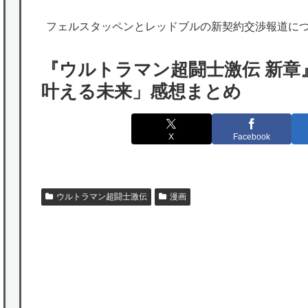
海外「日本は特別！」日本の地震支援を申し
フェルスタッペンとレッドブルの新契約交渉報道に
出たあの親日経営者に海外が大騒ぎ
海外「勘弁して！」米国人が最も恐れる日本
『ウルトラマン超闘士激伝 新章
の為替介入再びで海外が大騒ぎ
叶える未来」感想まとめ
韓国人「実は日本経済を支えて生かしている
のは韓国人である理由がこちら…」→「日本
X
Facebook
も感謝してるらしい…（ﾌﾞﾙﾌﾞﾙ」＝韓国の反
応
海外「日本よ、お前がナンバーワンだ」 熊
ウルトラマン超闘士激伝
漫画
本地震直後の日本の対応のスピードに世界が
衝撃
★【ワートリ】細かい情報まで含めて構成さ
P
れたキャラの掛け合いだからなぁ（約100人）