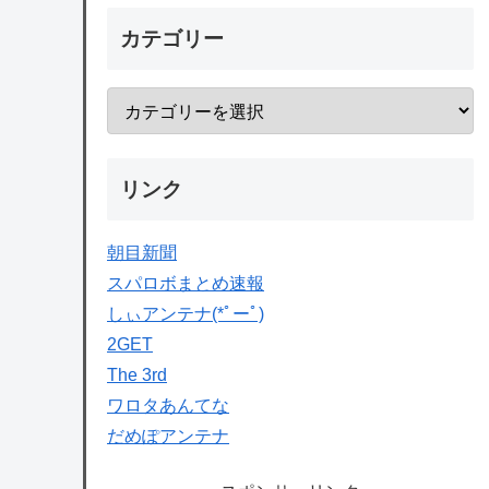
カテゴリー
リンク
朝目新聞
スパロボまとめ速報
しぃアンテナ(*ﾟーﾟ)
2GET
The 3rd
ワロタあんてな
だめぽアンテナ