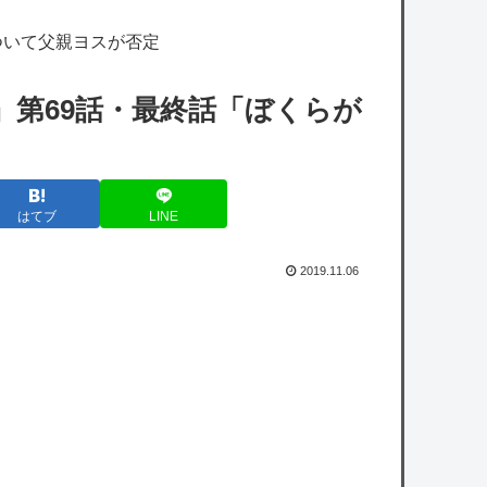
けど基地航空の熟練度どうしてた？
ついて父親ヨスが否定
【艦これ】みんなもう終わってそうだから聞
くんだけど E3-2ってサブの穴が空いてないダ
』第69話・最終話「ぼくらが
イハツ駆逐並べて 高速＋とかしてるとアホほ
ど時間かかる？
キメラって倫理観無くせば普通に作れるん
はてブ
LINE
か？
【悲報】山里亮太さん、一般人のツイートに
2019.11.06
反撃開始ｗｗｗｗｗｗｗｗｗｗｗｗｗ
日本政府「犯罪者はGPSを持ち歩くルールに
しよう。強制は可哀想🥺」
owered by livedoor 相互RSS