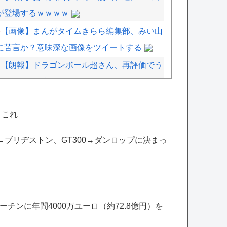
が登場するｗｗｗｗ
【画像】まんがタイムきらら編集部、みい山
に苦言か？意味深な画像をツイートする
【朗報】ドラゴンボール超さん、再評価でう
っかりGTを越えてしまうｗｗｗｗｗ
【悲報】MAJOR2ndの佐藤寿也の息子、姑
←これ
息すぎてしまい炎上
【悲報】加藤純一さん、Vチューバーをあれ
00→ブリヂストン、GT300→ダンロップに決まっ
ほど煽ってたのに実質敗北宣言か……
【にじEN】エナー「ニッチなゲームをプレ
イして配信したい……」
【ホロライブ】うーん実にラミィ
チンに年間4000万ユーロ（約72.8億円）を
【艦これ】E5クリアした人に聞きたいんだ