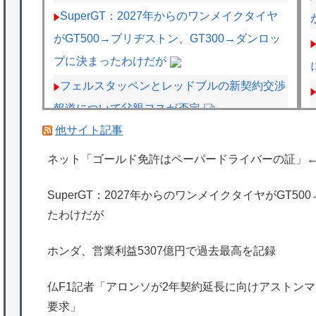
SuperGT：2027年からのワンメイクタイヤ
がGT500→ブリヂストン、GT300→ダンロッ
プに決まったわけだが
フェルスタッペンとレッドブルの新契約交渉
報道について父親ヨスが否定
他サイト記事
【正論】X民「真の弱者男性は恋愛ゲームと
かアニメ見てない。本当の闇を見せるね」
ネット「ゴールド免許はペーパードライバーの証」
←170000バズwwwwwww
SuperGT：2027年からのワンメイクタイヤがGT5
【速報】ジャンポケ斎藤、求刑7年で逝く。
たわけだが
実刑確実か
【画像】絵師「印刷会社にゴミみたい印刷さ
ホンダ、営業利益5307億円で過去最高を記録
れたから晒すわ」→お前がクレーマーだと大
仏F1記者「アロンソが2年契約延長に向けアストンマー
炎上
要求」