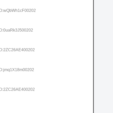
9 ID:wQbWh1cF00202
 ID:0uaRk3J500202
 ID:2ZC26AE400202
 ID:jmq1X18m00202
 ID:2ZC26AE400202