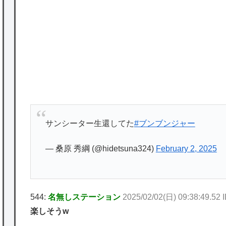
★【ワートリ】対ボーダーに特化とは言うけ
ど
★【ワートリ】2周目も全員でやる隊と分担
でやる隊はそれぞれどの位いるんだろうか特
別課題消化時は別として
Powered by livedoor 相互RSS
サンシーター生還してた
#ブンブンジャー
— 桑原 秀綱 (@hidetsuna324)
February 2, 2025
544:
名無しステーション
2025/02/02(日) 09:38:49.5
楽しそうw