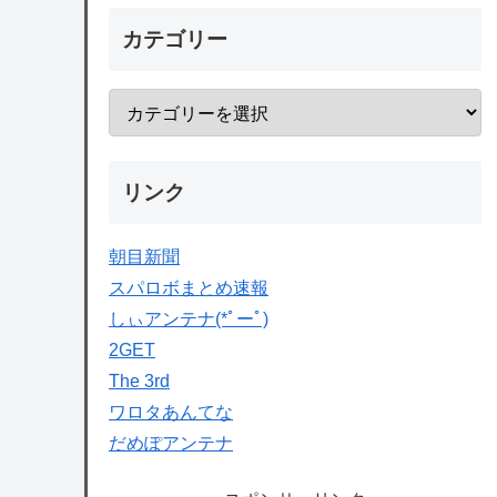
カテゴリー
リンク
朝目新聞
スパロボまとめ速報
しぃアンテナ(*ﾟーﾟ)
2GET
The 3rd
ワロタあんてな
だめぽアンテナ