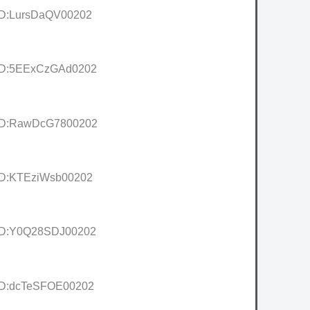
 ID:LursDaQV00202
1 ID:5EExCzGAd0202
8 ID:RawDcG7800202
 ID:KTEziWsb00202
 ID:Y0Q28SDJ00202
 ID:dcTeSFOE00202