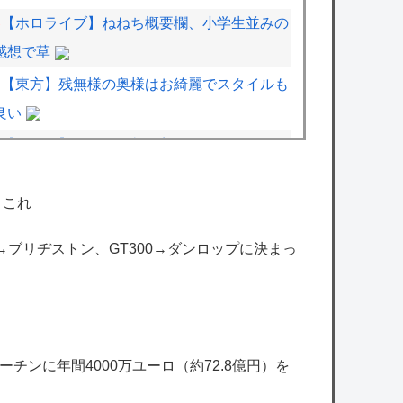
【ホロライブ】ねねち概要欄、小学生並みの
感想で草
【東方】残無様の奥様はお綺麗でスタイルも
良い
【艦これ】今から提督に着任するなら皆吹雪
初期艦なんだろうか
←これ
【艦これ】E4とE5はどっちの方が難しい？
E5甲はウイニングランって聞いたんだけど
00→ブリヂストン、GT300→ダンロップに決まっ
【ミリシタ】イベント『Destiny』8/6 0時
時点でのポイント、ハイスコアのボーダー
【デレマス】ヴァンパイアハンター凛
【アイマス】もっとアイマスとホビー漫画や
チンに年間4000万ユーロ（約72.8億円）を
アニメとコラボしてほしい