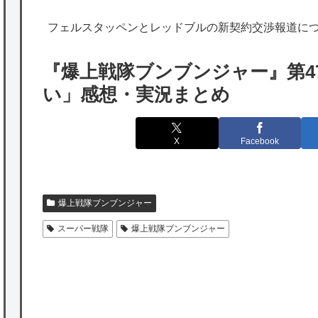
の為替介入再びで海外が大騒ぎ
フェルスタッペンとレッドブルの新契約交渉報道に
韓国人「実は日本経済を支えて生かしている
のは韓国人である理由がこちら…」→「日本
『爆上戦隊ブンブンジャー』第4
も感謝してるらしい…（ﾌﾞﾙﾌﾞﾙ」＝韓国の反
い」感想・実況まとめ
応
海外「日本よ、お前がナンバーワンだ」 熊
X
Facebook
本地震直後の日本の対応のスピードに世界が
衝撃
★【ワートリ】細かい情報まで含めて構成さ
爆上戦隊ブンブンジャー
れたキャラの掛け合いだからなぁ（約100人）
スーパー戦隊
爆上戦隊ブンブンジャー
★【ワートリ】基本的に最上さんも迅に後事
P
を託すつもりで黒トリガー化したんじゃねえ
かな。