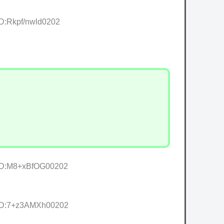
ID:Rkpf/nwld0202
 ID:M8+xBfOG00202
 ID:7+z3AMXh00202