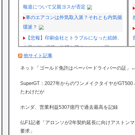
報道について父親ヨスが否定
車のエアコンは外気取入派？それとも内気循
環派？
【悲報】印刷会社とトラブルになった絵師、
内容をXに投稿→物議を醸すｗｗｗｗ
他サイト記事
【画像】絵師「印刷会社にゴミみたい印刷さ
れたから晒すわ」→お前がクレーマーだと大
ネット「ゴールド免許はペーパードライバーの証」
炎上
SuperGT：2027年からのワンメイクタイヤがGT5
【悲報】教室、ヤンキーがブチ切れでとんで
たわけだが
もない空気になるｗｗｗｗ
ホンダ、営業利益5307億円で過去最高を記録
海外「日本は特別！」日本の地震支援を申し
出たあの親日経営者に海外が大騒ぎ
仏F1記者「アロンソが2年契約延長に向けアストンマー
海外「勘弁して！」米国人が最も恐れる日本
要求」