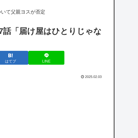
【画像】ジャンプ人気漫画最新刊の表紙、ヤ
ついて父親ヨスが否定
バ過ぎる。お前ら元ネタ分かるか？
【画像】まんがタイムきらら編集部、みい山
7話「届け屋はひとりじゃな
に苦言か？意味深な画像をツイートする
【速報】キングダムで初めて｢ん？｣ってなっ
たシーン、完全に一致してしまうｗｗｗｗｗ
はてブ
LINE
ｗｗｗｗｗｗｗｗ
カープ小園＆ファビ、巨人又木から逆転タイ
2025.02.03
ムリー！秋山も2塁打で岡本駿を援護！！
日ハム 対SB 2勝 14敗 ←これｗｗｗｗｗｗｗ
ｗｗｗｗｗｗｗｗｗｗｗｗｗ
owered by livedoor 相互RSS