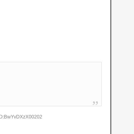
2 ID:BwYvDXzX00202