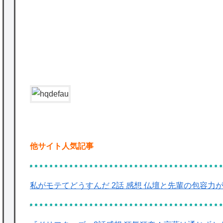
★【ワートリ】2周目も全員でやる隊と分担
でやる隊はそれぞれどの位いるんだろうか特
別課題消化時は別として
Powered by livedoor 相互RSS
他サイト人気記事
私がモテてどうすんだ 2話 感想 仏壇と先輩の包容力