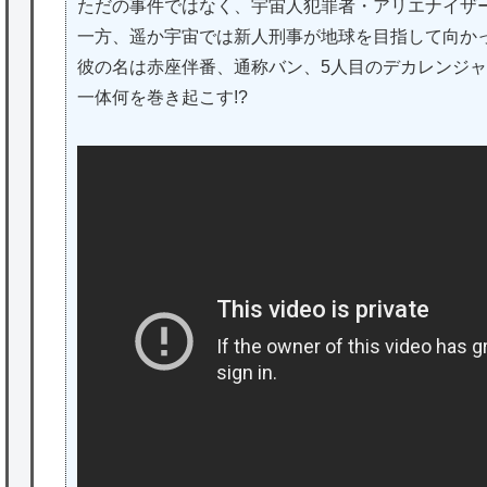
ただの事件ではなく、宇宙人犯罪者・アリエナイザ
一方、遥か宇宙では新人刑事が地球を目指して向か
彼の名は赤座伴番、通称バン、5人目のデカレンジ
一体何を巻き起こす!?