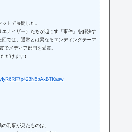
マットで展開した。
リエナイザー）たちが起こす「事件」を解決す
た回では、通常とは異なるエンディングテーマ
雲賞でメディア部門を受賞。
いただけます）
4GBlyIyR6RF7p423N5bAxBTKasw
轄の刑事が見たものは、