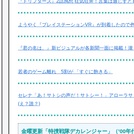
『ドリフターズ』2話感想 狂気狂奔！言葉は通じずと
ようやく『プレイステーションVR』が到着したので
『君の名は。』新ビジュアルが各新聞一面に掲載！瀧
若者のゲーム離れ 5割が 「すぐに飽きる」
セレナ「あ！サトシの声だ！サトシー！」アローラサ
(え？誰？)
金曜更新「特捜戦隊デカレンジャー」（’00年