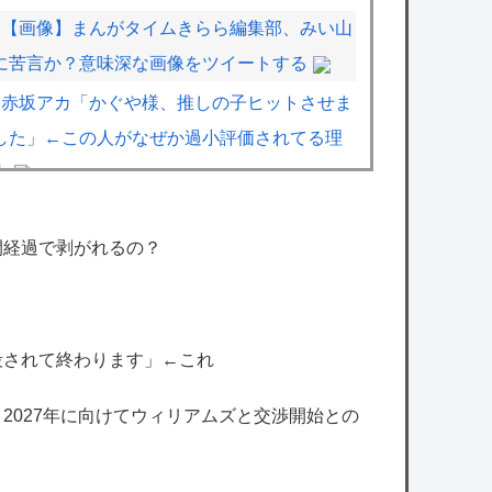
【画像】まんがタイムきらら編集部、みい山
に苦言か？意味深な画像をツイートする
赤坂アカ「かぐや様、推しの子ヒットさせま
した」←この人がなぜか過小評価されてる理
由
【画像】漫画家・桂正和、最新のパンツ＆お
尻のイラスト投稿にネット衝撃「この質感の
間経過で剥がれるの？
出し方」「実写かと思いました」
【速報】『有吉の夏休み』、とんでもない発
表をしてしまう！！！！！
殺されて終わります」←これ
超人気Vチューバーのはちみつパン一部店舗
、2027年に向けてウィリアムズと交渉開始との
だけなのか…絶望した
周防パトラさん、あまりオフのことを言わな