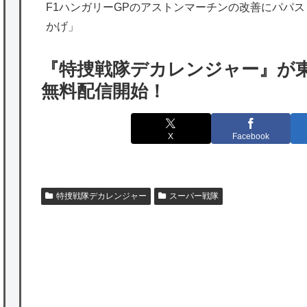
F1ハンガリーGPのアストンマーチンの改善にパパ
のは韓国人である理由がこちら…」→「日本
かげ」
も感謝してるらしい…（ﾌﾞﾙﾌﾞﾙ」＝韓国の反
応
『特捜戦隊デカレンジャー』が東映特撮Y
海外「日本よ、お前がナンバーワンだ」 熊
無料配信開始！
本地震直後の日本の対応のスピードに世界が
衝撃
X
Facebook
★【ワートリ】細かい情報まで含めて構成さ
れたキャラの掛け合いだからなぁ（約100人）
特捜戦隊デカレンジャー
スーパー戦隊
★【ワートリ】基本的に最上さんも迅に後事
を託すつもりで黒トリガー化したんじゃねえ
かな。
★【ワートリ】対ボーダーに特化とは言うけ
P
ど