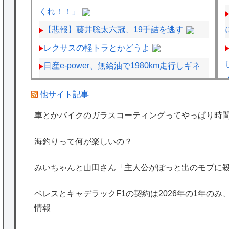
くれ！！」
【悲報】藤井聡太六冠、19手詰を逃す
レクサスの軽トラとかどうよ
日産e-power、無給油で1980km走行しギネ
ス記録を達成
他サイト記事
ペレスとキャデラックF1の契約は2026年の1
車とかバイクのガラスコーティングってやっぱり時
年のみ、2027年に向けてウィリアムズと交渉
開始との情報
海釣りって何が楽しいの？
海外「日本は特別！」日本の地震支援を申し
出たあの親日経営者に海外が大騒ぎ
みいちゃんと山田さん「主人公がぽっと出のモブに
海外「勘弁して！」米国人が最も恐れる日本
ペレスとキャデラックF1の契約は2026年の1年のみ
の為替介入再びで海外が大騒ぎ
情報
韓国人「実は日本経済を支えて生かしている