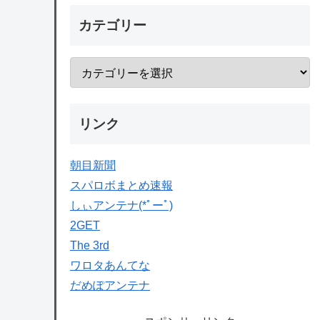
カテゴリー
リンク
朝目新聞
スパロボまとめ速報
しぃアンテナ(*ﾟーﾟ)
2GET
The 3rd
ワロタあんてな
だめぽアンテナ