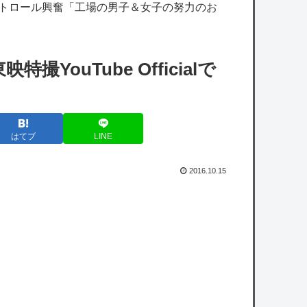
くなる？
ストロール興奮「工場の男子＆女子の努力のお
【ホロライブ】ねねち概要欄、小学生並みの
感想で草
ouTube Officialで
【悲報】共同通信、ガチで逝く・・・・・・
【艦これ】今から提督に着任するなら皆吹雪
はてブ
LINE
初期艦なんだろうか
【艦これ】煙幕してんのに大暴れしすぎちゃ
2016.10.15
うか？
【艦これ】バニ黒潮親潮 他
【悲報】立川志らく、ガチでブチギレてしま
う！！！！！！
owered by livedoor 相互RSS