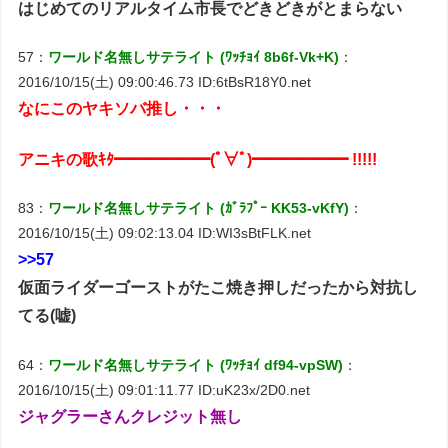
はじめてのリアルタイム市長でどきどきがとまらない
57：
ワールド名無しサテライト (ﾜｯﾁｮｲ 8b6f-Vk+K)
：
2016/10/15(土) 09:00:46.73 ID:6tBsR18Y0.net
なにこのヤキソバ推し・・・
アニキの歌ｷﾀ━━━━━━(ﾟ∀ﾟ)━━━━━━ !!!!!
83：
ワールド名無しサテライト (ｶﾞﾗﾌﾟｰ KK53-vKfY)
：
2016/10/15(土) 09:02:13.04 ID:WI3sBtFLK.net
>>57
仮面ライダーゴーストがたこ焼き押しだったから対抗し
てる(嘘)
64：
ワールド名無しサテライト (ﾜｯﾁｮｲ df94-vpSW)
：
2016/10/15(土) 09:01:11.77 ID:uK23x/2D0.net
ジャグラーさんクレジット無し