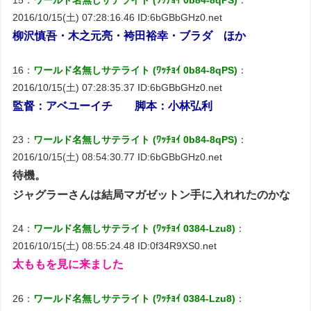
15：
ワールド名無しサテライト (ﾜｯﾁｮｲ 0b84-8qPS)
：
2016/10/15(土) 07:28:16.46 ID:6bGBbGHz0.net
柳沢慎吾・木之元亮・袴田裕幸・ブラダ ほか
16：
ワールド名無しサテライト (ﾜｯﾁｮｲ 0b84-8qPS)
：
2016/10/15(土) 07:28:35.37 ID:6bGBbGHz0.net
監督：アベユーイチ 脚本：小林弘利
23：
ワールド名無しサテライト (ﾜｯﾁｮｲ 0b84-8qPS)
：
2016/10/15(土) 08:54:30.77 ID:6bGBbGHz0.net
待機。
ジャグラーさんは結局マガゼットン手に入れれたのかな
24：
ワールド名無しサテライト (ﾜｯﾁｮｲ 0384-Lzu8)
：
2016/10/15(土) 08:55:24.48 ID:0f34R9XS0.net
太ももを見に来ました
26：
ワールド名無しサテライト (ﾜｯﾁｮｲ 0384-Lzu8)
：