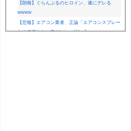
【朗報】ぐらんぶるのヒロイン、遂にデレる
wwww
【悲報】エアコン業者、正論「エアコンスプレー
なんて使わない方がいい」ﾄﾞﾝｯ！
【動画】ショートスリーパーで有名な人、視聴者
から「寝た方がいい」と言われブチギレ
【DQ6】バーバラ「めっちゃ弱いです。マダンテ
しか能ないです。竜かもしれません。」←こいつ
が人気ある理由
ぴろし社長ブチギレ「ジョジョASBカカロット鬼
滅ナルティメット作ったのにジャンブ公式にブロ
ックされたんだが⁉」
【遊戯王】「聖冠」で閃刀姫がさらに強くなって
しまったレイねえ