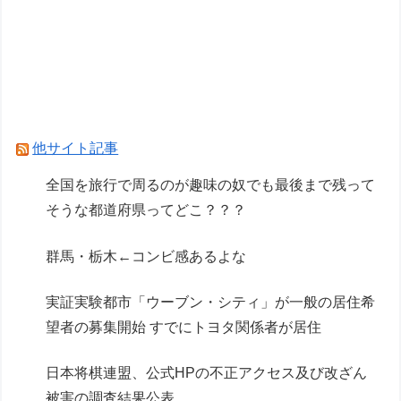
【Horizon】MODEROID「スロータースパイン」
プラモデル【本日発売】
【ガンプラ】レオパルドとダヴィンチって通して
るとこ全然ないんだな…
【ガンダム閃光のハサウェイ】GGG「ギギ・ア
他サイト記事
ンダルシア 水着Ver.」フィギュア【出荷日更新・
全国を旅行で周るのが趣味の奴でも最後まで残って
8月25日頃発売】
そうな都道府県ってどこ？？？
Powered by livedoor 相互RSS
群馬・栃木←コンビ感あるよな
実証実験都市「ウーブン・シティ」が一般の居住希
望者の募集開始 すでにトヨタ関係者が居住
日本将棋連盟、公式HPの不正アクセス及び改ざん
被害の調査結果公表