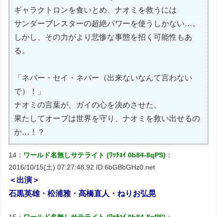
ギャラクトロンを食いとめ、ナオミを救うには
サンダーブレスターの超絶パワーを使うしかない…。
しかし、その力がより悲惨な事態を招く可能性もあ
る。
「ネバー・セイ・ネバー（出来ないなんて言わない
で）！」
ナオミの言葉が、ガイの心を決めさせた。
果たしてオーブは世界を守り、ナオミを救い出せるの
か…！？
14：
ワールド名無しサテライト (ﾜｯﾁｮｲ 0b84-8qPS)
：
2016/10/15(土) 07:27:48.92 ID:6bGBbGHz0.net
＜出演＞
石黒英雄・松浦雅・髙橋直人・ねりお弘晃