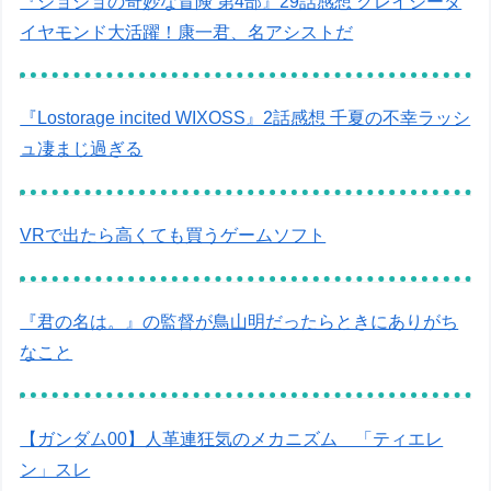
『ジョジョの奇妙な冒険 第4部』29話感想 クレイジーダ
イヤモンド大活躍！康一君、名アシストだ
『Lostorage incited WIXOSS』2話感想 千夏の不幸ラッシ
ュ凄まじ過ぎる
VRで出たら高くても買うゲームソフト
『君の名は。』の監督が鳥山明だったらときにありがち
なこと
【ガンダム00】人革連狂気のメカニズム 「ティエレ
ン」スレ