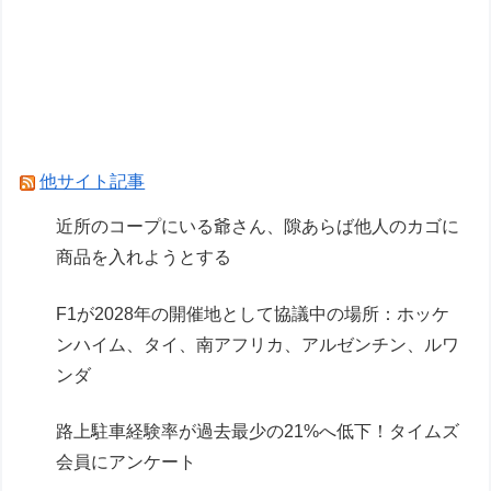
美プラ始めるとセリアダイソーキャンドゥが宝の
山に見えるな…
「メガミデバイス 皇巫（オウブ） ツクヨミ レガ
リア」コトブキヤデビュー…
Powered by livedoor 相互RSS
他サイト記事
近所のコープにいる爺さん、隙あらば他人のカゴに
商品を入れようとする
F1が2028年の開催地として協議中の場所：ホッケ
ンハイム、タイ、南アフリカ、アルゼンチン、ルワ
ンダ
路上駐車経験率が過去最少の21%へ低下！タイムズ
会員にアンケート