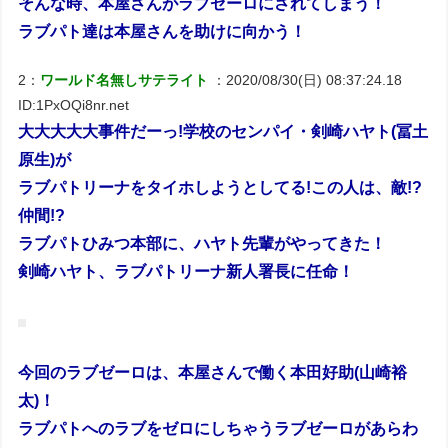
そんな時、本屋さんがラブゼーロにされてしまう！
ラブパト達は本屋さんを助けに向かう！
2：
ワールド名無しサテライト
：2020/08/30(日) 08:37:24.18
ID:1PxOQi8nr.net
大大大大大事件だーっ!学校のセンパイ・剣崎ハヤト(冨土
原生)が
ラブパトリーナをタイホしようとしてる!この人は、敵!?
仲間!?
ラブパトひみつ本部に、ハヤト先輩がやってきた！
剣崎ハヤト、ラブパトリーナ新人署長に任命！
今回のラブゼーロは、本屋さんで働く本田好助(山崎裕
太)！
ラブパトへのラブをゼロにしちゃうラブゼーロがあらわ