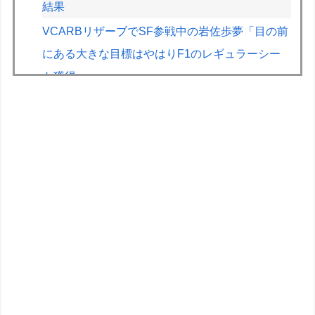
結果
VCARBリザーブでSF参戦中の岩佐歩夢「目の前
にある大きな目標はやはりF1のレギュラーシー
ト獲得」
【画像】2026年のF1、トップ4チームとそれ以外
の差がガチでエグい
『スーパーマリオサンシャイン』とかいう神ゲー
「ガンダムW」に一人クソダサい機体がいるよな
ファイファン5で唯一学んだことｗｗｗｗｗｗｗ
ｗ
【NEEDY GIRL OVERDOSE】グッスマ「超絶最
かわてんしちゃん Anniversary Party Ver.」フィギ
ュア【明日発売！】