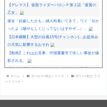
【デレマス】 仮面ライダーバロンＰ第２話「蒼翼の
乙女」
彼女「妊娠したかも…婦人科着いてきて」ワイ「分か
ったよ（嘘やんしくじってないはずやぞ…）」
【日本横断】大型の台風15号(チャンホン)…お盆休み
の天気に影響するおそれ
【動画】これはお見事。中国重慶市で珍しい事故が撮
影される。
【熊本地震】避難者の食生活、改善急務…調理できず
ホーム
ガールズ×戦士シリーズ
ポリス×戦士 ラブ
「パン飽き飽き」断水なお３万戸超
パトリーナ！
【動画】DJI Neo2で釣りの自撮りをしようとした男
の悲劇（ノ∇`）
豪雨で流出「北朝鮮地雷に注意」、2週間で12個発