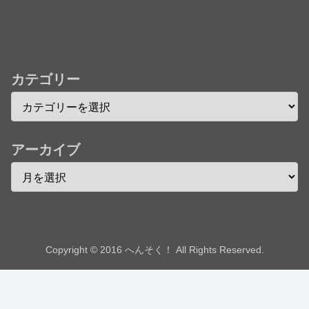
242話「遠征選抜試験㊳」【コメント欄まとめます】
【しばらく固定記事です】
★【ワートリ】風間隊3人≒忍田単騎くらいのイメー
カテゴリー
ジかな
Powered by livedoor 相互RSS
アーカイブ
Copyright © 2016 へんそく！ All Rights Reserved.