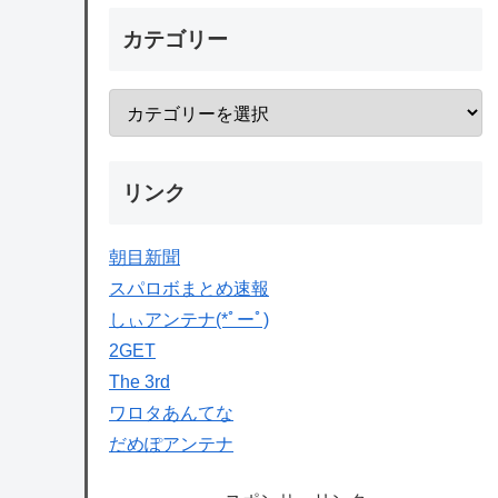
カテゴリー
リンク
朝目新聞
スパロボまとめ速報
しぃアンテナ(*ﾟーﾟ)
2GET
The 3rd
ワロタあんてな
だめぽアンテナ