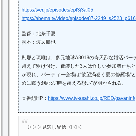
https://tver.jp/episodes/epl3j3al05
https://abema.tv/video/episode/87-2249_s2523_p61
監督：北条千夏
脚本：渡辺勝也
刹那と琉唯は、多元地球Λ8018の奇天烈な婚活パ
超えて駆け付け、仮装した3人は怪しい参加者たち
が現れ、パーティー会場は“欲望渦巻く愛の修羅場”
めに戦う刹那の“時を超える想い”が明かされる。
☆番組HP：
https://www.tv-asahi.co.jp/RED/gavaninf/
▷▷▷見逃し配信 ◁◁◁