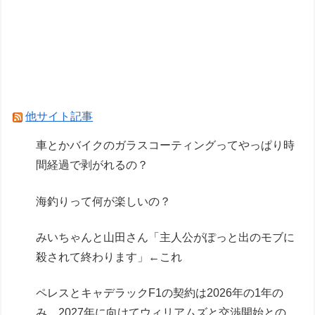
ヴィンランドサガって20年かけてトルファンの
成長描いたのになんか評価低くね？
【悲報】GTA6の新トレーラー、ネトフリ独占(6
時間先行)ｗｗｗ
他サイト記事
Powered by livedoor 相互RSS
車とかバイクのガラスコーティングってやっぱり時
間経過で剥がれるの？
海釣りって何が楽しいの？
みいちゃんと山田さん「主人公がぽっと出のモブに
殺されて終わります」←これ
ペレスとキャデラックF1の契約は2026年の1年の
み、2027年に向けてウィリアムズと交渉開始との