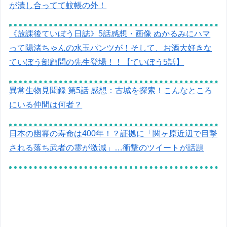
が潰し合ってて蚊帳の外！
《放課後ていぼう日誌》5話感想・画像 ぬかるみにハマ
って陽渚ちゃんの水玉パンツが！そして、お酒大好きな
ていぼう部顧問の先生登場！！【ていぼう5話】
異常生物見聞録 第5話 感想：古城を探索！こんなところ
にいる仲間は何者？
日本の幽霊の寿命は400年！？証拠に「関ヶ原近辺で目撃
される落ち武者の霊が激減」…衝撃のツイートが話題