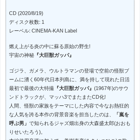
CD (2020/8/19)
ディスク枚数: 1
レーベル: CINEMA-KAN Label
燃え上がる炎の中に蘇る原始の野生!
宇宙の神秘
『大巨獣ガッパ』
ゴジラ、ガメラ、ウルトラマンの登場で空前の怪獣ブ
ームに湧く60年代日本列島に、満を持して現れた日活
最初で最後の大特撮
『大巨獣ガッパ』
(1967年)のサウ
ンドトラックが、マッハ3でまたまたCD化!
人間、怪獣の家族をテーマにした内容で今なお熱狂的
な人気を誇る本作の背景音楽を担当したのは、
「嵐を
呼ぶ男」
で知られるジャズ畑出身の大森盛太郎(おおも
りせいたろう)。