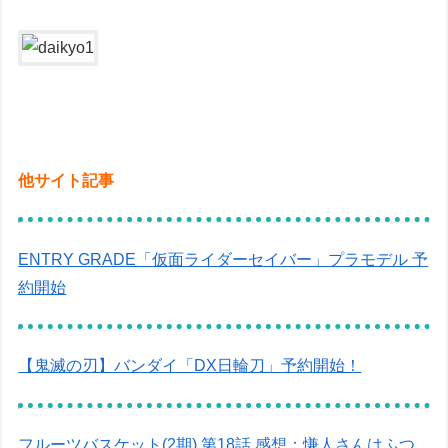
他サイト記事
ENTRY GRADE「仮面ライダーセイバー」プラモデル 予
約開始
【鬼滅の刃】バンダイ「DX日輪刀」予約開始！
フルーツバスケット(2期) 第18話 感想：慊人さんはふつ