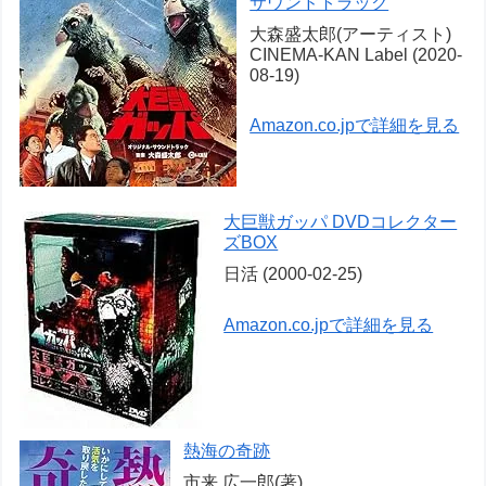
サウンドトラック
大森盛太郎(アーティスト)
CINEMA-KAN Label (2020-
08-19)
Amazon.co.jpで詳細を見る
大巨獣ガッパ DVDコレクター
ズBOX
日活 (2000-02-25)
Amazon.co.jpで詳細を見る
熱海の奇跡
市来 広一郎(著)