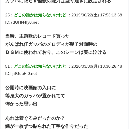
ガッパに限らす怪獣の能力は盛り過ぎに設定される
25：
どこの誰かは知らないけれど
：2019/06/22(土) 17:53:13.68
ID:7dGHN4Iy0.net
当時、主題歌のレコード買った
がんばれ仔ガッパのメロディが親子対面時の
ＢＧＭに使われており、このシーンは実に泣ける
51：
どこの誰かは知らないけれど
：2020/03/30(月) 13:30:26.48
ID:hjBGquFf0.net
公開時に映画館の入口に
等身大のガッパが置かれてて
怖かった思い出
あれは着ぐるみだったのか？
鱗が一枚ずつ貼られた丁寧な作りだった