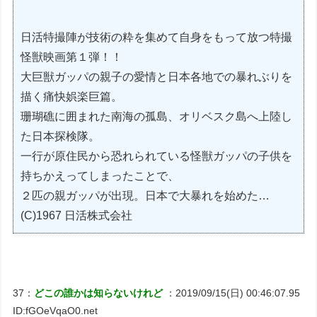
日活特撮陣が技術の粋を集めて自身をもって放つ特撮
怪獣映画第１弾！！
大巨獣ガッパの親子の愛情と日本各地での暴れぶりを
描く痛快娯楽巨篇。
珊瑚礁に囲まれた南海の孤島、オリベスク島へ上陸し
た日本探検隊。
一行が原住民から恐れられている怪獣ガッパの子供を
持ちかえってしまったことで、
２匹の親ガッパが出現。日本で大暴れを始めた…
(C)1967 日活株式会社
37：
どこの誰かは知らないけれど
：2019/09/15(日) 00:46:07.95
ID:fGOeVqaO0.net