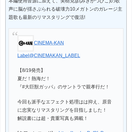
本編使用音源に加えて、美樹克彦(みきかつひこ)の歌
声に脳が揺さぶられる破壊力10メガトンのガレージ主
題歌も最新のリマスタリングで復活!
CINEMA-KAN
Label
@CINEMAKAN_LABEL
【8/19発売】
夏だ！熱海だ！
『#大巨獣ガッパ』のサントラで親孝行だ！
今回も派手なエフェクト処理はは抑え、原音
に忠実なリマスタリングを目指しました！
解説書には超・貴重写真も満載！