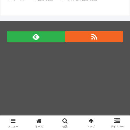
【動画】野菜売りのおじさんにドローンを特攻させる
おそロシア。
ついに国産ヒューマノイド登場、人手不足深刻化の医
療・製造現場などでの活用想定！
廃止すべき地方空港は？！
廃止すべき地方空港は？！
廃止すべき地方空港は？！
「君たちはどう生きるか」Blu-ray予約受付開始！ア
フレコ台本や絵コンテ、米津玄師による主題歌「地球
儀」ミュージッククリップ収録。スタジオジブリ作品
で初の「4K UHD」版も発売！！
★【ワートリ】今月新発売!!第27巻まとめ【コメント
欄まとめます】【しばらく固定記事です】
メニュー
ホーム
検索
トップ
サイドバー