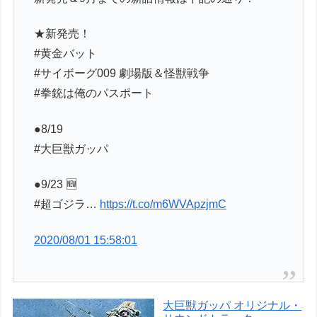
★新発売！
#黄金バット
#サイボーグ009 劇場版＆怪獣戦争
#拳銃は俺のパスポート
●8/19
#大巨獣ガッパ
●9/23 🆕
#超ゴジラ…
https://t.co/m6WVApzjmC
2020/08/01 15:58:01
大巨獣ガッパ オリジナル・