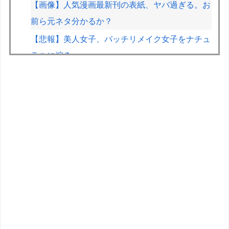
【画像】人気漫画最新刊の表紙、ヤバ過ぎる。お
前ら元ネタ分かるか？
【悲報】美人女子、バッチリメイク女子をナチュ
ラルに煽るｗｗｗｗ
【画像】ホロライブのあの人、なんか個人情報を
色々映してしまうｗｗｗｗｗｗ
HRC（ホンダ・レーシング）折原氏「以前のF1
プロジェクトを経験した専門家を何人か呼び戻し
ました」
「THE NORTH FACE」の人気が低下
【医師解説】飲酒後の「締めのラーメン欲」の原
因は？ 脳の錯覚と真実
ポケモンの世界ってなんで人間が支配してるん
や？