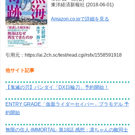
東洋経済新報社 (2018-06-01)
Amazon.co.jpで詳細を見る
引用元：https://ai.2ch.sc/test/read.cgi/rsfx/1558591918
他サイト記事
【鬼滅の刃】バンダイ「DX日輪刀」予約開始！
ENTRY GRADE「仮面ライダーセイバー」プラモデル 予
約開始
無限の住人-IMMORTAL- 第18話 感想：凛ちゃんの敵同士