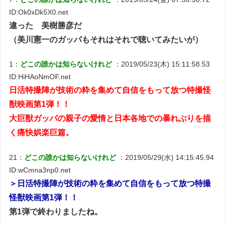
ID:Ok0xDk5X0.net
違った 美樹勝彦だ
（美川憲一のガッパもそれはそれで聴いてみたいが）
1：
どこの誰かは知らないけれど
：2019/05/23(木) 15:11:58.53
ID:HiHAoNmOF.net
日活特撮陣が技術の粋を集めて自信をもって放つ特撮怪
獣映画第1弾！！
大巨獣ガッパの親子の愛情と日本各地での暴れぶりを描
く痛快娯楽巨篇。
21：
どこの誰かは知らないけれど
：2019/05/29(水) 14:15:45.94
ID:wCmna3np0.net
＞日活特撮陣が技術の粋を集めて自信をもって放つ特撮
怪獣映画第1弾！！
第1弾で終わりましたね。