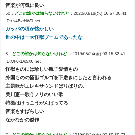
音楽が何気に良い
50：
どこの誰かは知らないけれど
：2020/03/18(水) 16:57:00.41
ID:rN4BxtHW0.net
ガッパの頃が懐かしい
世の中は一大怪獣ブームであったな
6：
どこの誰かは知らないけれど
：2019/05/24(金) 03:15:32.41
ID:Ok0xDk5X0.net
怪獣ものには珍しい親子愛情もの
外国ものの怪獣ゴルゴを下敷きにしたと言われる
主題歌がエレキサウンドばりばりの、
美川憲一歌うノリのいい歌
特撮はけっこうがんばってる
音楽もすばらしい
なかなかの傑作
7：
どこの誰かは知らないけれど
：2019/05/24(金) 07:30:30.72