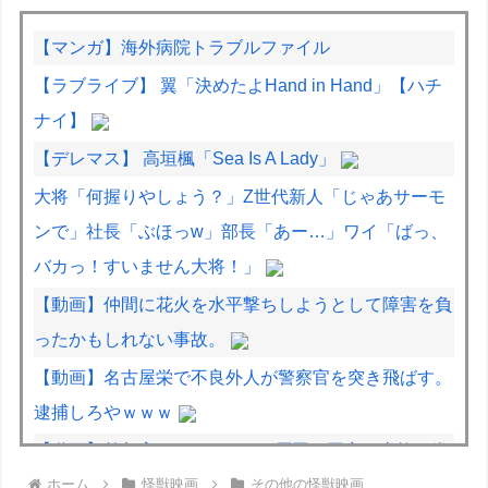
【マンガ】海外病院トラブルファイル
【ラブライブ】 翼「決めたよHand in Hand」【ハチ
ナイ】
【デレマス】 高垣楓「Sea Is A Lady」
大将「何握りやしょう？」Z世代新人「じゃあサーモ
ンで」社長「ぶほっw」部長「あー…」ワイ「ばっ、
バカっ！すいません大将！」
【動画】仲間に花火を水平撃ちしようとして障害を負
ったかもしれない事故。
【動画】名古屋栄で不良外人が警察官を突き飛ばす。
逮捕しろやｗｗｗ
【動画】首都高で4tトラックが原因の玉突き事故に巻
ホーム
怪獣映画
その他の怪獣映画
き込まれた軽バンの車載。