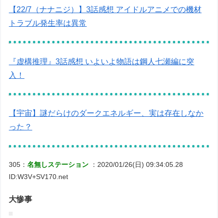
【22/7（ナナニジ）】3話感想 アイドルアニメでの機材
トラブル発生率は異常
『虚構推理』3話感想 いよいよ物語は鋼人七瀬編に突
入！
【宇宙】謎だらけのダークエネルギー、実は存在しなか
った？
305：
名無しステーション
：2020/01/26(日) 09:34:05.28
ID:W3V+SV170.net
大惨事