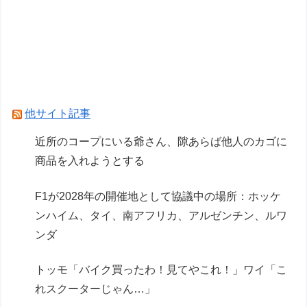
【速報】ひろゆき、離婚wwwwww
ガンプラって作るの面倒くさくね
Powered by livedoor 相互RSS
他サイト記事
近所のコープにいる爺さん、隙あらば他人のカゴに
商品を入れようとする
F1が2028年の開催地として協議中の場所：ホッケ
ンハイム、タイ、南アフリカ、アルゼンチン、ルワ
ンダ
トッモ「バイク買ったわ！見てやこれ！」ワイ「こ
れスクーターじゃん…」