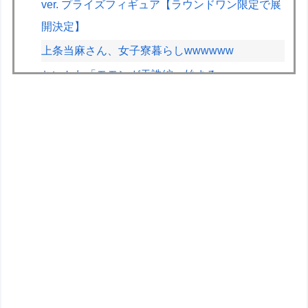
ver. プライズフィギュア【ラウンドワン限定で展
開決定】
上条当麻さん、女子寮暮らしwwwwww
ちいかわ「モモンガ天誅編」始まる
【悲報】東京から名古屋に帰るワイ、高速道路の
ライブカメラを見て絶望する
「清掃員」←これって恥ずかしい職業なの？
客「納車式？いいよ」
【悲報】免許取りたての娘さん、猛者すぎて炎上
するｗｗｗｗ
【画像】Ｘ民「人生がつまらないと感じている人
へ。今すぐ『これ』をやってください。」6.9万
いいね