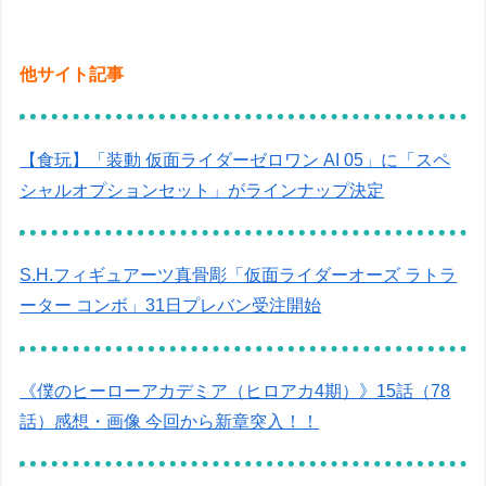
他サイト記事
【食玩】「装動 仮面ライダーゼロワン AI 05」に「スペ
シャルオプションセット」がラインナップ決定
S.H.フィギュアーツ真骨彫「仮面ライダーオーズ ラトラ
ーター コンボ」31日プレバン受注開始
《僕のヒーローアカデミア（ヒロアカ4期）》15話（78
話）感想・画像 今回から新章突入！！