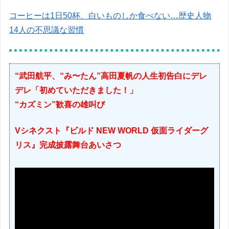
コーヒーは1日50杯、白いものしか食べない…歴史人物
14人の不思議な習慣
“武田航平、“み〜たん”高田夏帆の人生初告白にデレ
デレ「初めていただきました！」
“カズミン”歓喜の雄叫び
Vシネクスト『ビルド NEW WORLD 仮面ライダーグ
リス』完成披露舞台あいさつ