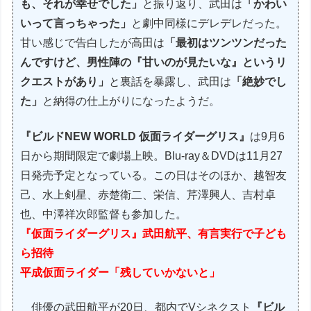
も、それが幸せでした」
と振り返り、武田は
「かわい
いって言っちゃった」
と劇中同様にデレデレだった。
甘い感じで告白したが高田は
「最初はツンツンだった
んですけど、男性陣の『甘いのが見たいな』というリ
クエストがあり」
と裏話を暴露し、武田は
「絶妙でし
た」
と納得の仕上がりになったようだ。
『ビルドNEW WORLD 仮面ライダーグリス』
は9月6
日から期間限定で劇場上映。Blu-ray＆DVDは11月27
日発売予定となっている。この日はそのほか、越智友
己、水上剣星、赤楚衛二、栄信、芹澤興人、吉村卓
也、中澤祥次郎監督も参加した。
『仮面ライダーグリス』武田航平、有言実行で子ども
ら招待
平成仮面ライダー「残していかないと」
俳優の武田航平が20日、都内でVシネクスト
『ビル