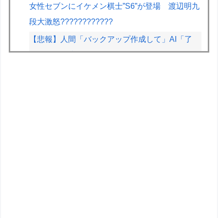
女性セブンにイケメン棋士”S6”が登場 渡辺明九
段大激怒????????????
【悲報】人間「バックアップ作成して」AI「了
解。あ、間違えちゃったｗ」→シャレにならない
やらかしで終わるｗｗｗｗｗ
【画像】早朝カビキラーばらまきおばさん、結構
ばらまくｗｗｗｗ
【画像】漫画家・桂正和の描いた最新パ0ツイラ
ストにネット衝撃「この質感の出し方」「実写か
と思いました]
【動画】ガチ勢同士のボンバーマン、凄いｗｗｗ
ｗｗｗｗｗｗｗｗｗ
【アズールレーン】グッスマ上海「大鳳：プライ
ベート・クォーターズVer.」フィギュア【原型公