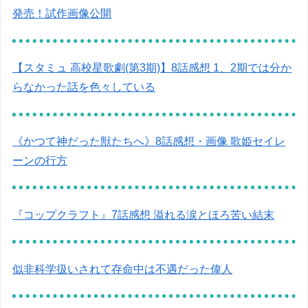
発売！試作画像公開
【スタミュ 高校星歌劇(第3期)】8話感想 1、2期では分か
らなかった話を色々している
《かつて神だった獣たちへ》8話感想・画像 歌姫セイレ
ーンの行方
『コップクラフト』7話感想 溢れる涙とほろ苦い結末
似非科学扱いされて存命中は不遇だった偉人