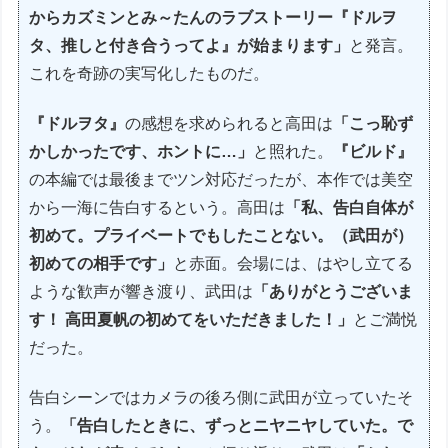
からカズミンとみ～たんのラブストーリー『ドルヲ
タ、推しと付き合うってよ』が始まります」
と発言。
これを奇跡の実写化したものだ。
『ドルヲタ』
の感想を求められると高田は
「こっ恥ず
かしかったです、ホントに…」
と照れた。
『ビルド』
の本編では最後までツン対応だったが、本作では美空
から一海に告白するという。高田は
「私、告白自体が
初めて。プライベートでもしたことない。（武田が）
初めての相手です」
と赤面。会場には、はやし立てる
ような歓声が響き渡り、武田は
「ありがとうございま
す！ 高田夏帆の初めてをいただきました！」
とご満悦
だった。
告白シーンではカメラの後ろ側に武田が立っていたそ
う。
「告白したときに、ずっとニヤニヤしていた。で