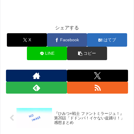
シェアする
X
Facebook
はてブ
LINE
コピー
『ひみつ×戦士 ファントミラージュ！』
第20話「ドドンパ！イケない盆踊り！」
感想まとめ