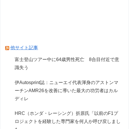
開】
ホロもプラモ出るんだ…
「メガミデバイス 皇巫（オウブ） ツクヨミ レガ
リア」コトブキヤデビュー…
他サイト記事
Powered by livedoor 相互RSS
富士登山ツアー中に64歳男性死亡 8合目付近で意
識失う
伊Autosprint誌：ニューエイ代表渾身のアストンマ
ーチンAMR26を改善に導いた最大の功労者はカル
ディレ
HRC（ホンダ・レーシング）折原氏「以前のF1プ
ロジェクトを経験した専門家を何人か呼び戻しまし