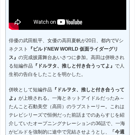
俳優の武田航平、女優の高田夏帆が20日、都内でVシ
ネクスト
『ビルドNEW WORLD 仮面ライダーグリ
ス』
の完成披露舞台あいさつに参加。高田は併映され
る短編作品
『ドルヲタ、推しと付き合うってよ』
で人
生初の告白をしたことを明かした。
併映として短編作品
『ドルヲタ、推しと付き合うって
よ』
が上映される。一海とネットアイドルだったみ～
たんこと石動美空（高田）のラブストーリー。これは
テレビシリーズで恒例だった前話までのあらすじを紹
介していたオープニングナレーションの36話で、一海
がビルドを強制的に途中で完結させようとし、
「今週