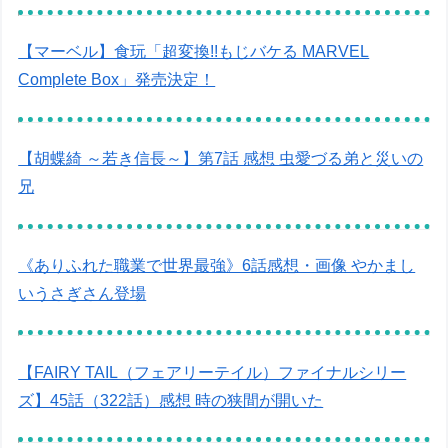
【マーベル】食玩「超変換!!もじバケる MARVEL
Complete Box」発売決定！
【胡蝶綺 ～若き信長～】第7話 感想 虫愛づる弟と災いの
兄
《ありふれた職業で世界最強》6話感想・画像 やかまし
いうさぎさん登場
【FAIRY TAIL（フェアリーテイル）ファイナルシリー
ズ】45話（322話）感想 時の狭間が開いた