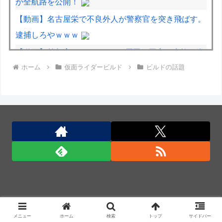
が全航路を公開！
【動画】名古屋栄で不良外人が警察官を突き飛ばす。
逮捕しろやｗｗｗ
【動画】首都高で4tトラックが原因の玉突き事故に巻
ホーム
仮面ライダービルド
ビルドの話題
き込まれた軽バンの車載。
【動画】両方馬鹿（笑）ミニストップでトラックと衝
突したドラレコが（ノ∇`）
【動画】ロシアの空挺兵、パラシュートが開かずに墜
落してしまう。
中国とロシア海軍艦艇4隻が日本列島を一周…防衛省
が全航路を公開！
Anduril社が自律型ティルトローター攻撃ドローンの
コンセプトで衝撃を与える！
メニュー
ホーム
検索
トップ
サイドバー
Anduril社が自律型ティルトローター攻撃ドローンの