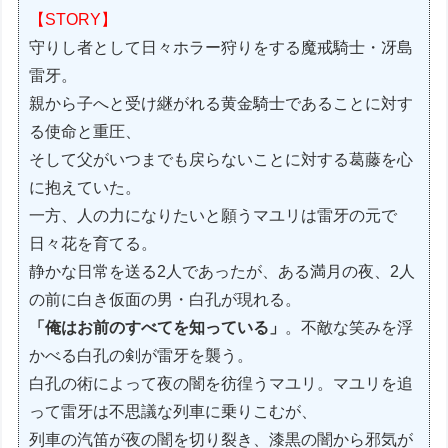
【STORY】
守りし者として日々ホラー狩りをする魔戒騎士・冴島
雷牙。
親から子へと受け継がれる黄金騎士であることに対す
る使命と重圧、
そして父がいつまでも戻らないことに対する葛藤を心
に抱えていた。
一方、人の力になりたいと願うマユリは雷牙の元で
日々花を育てる。
静かな日常を送る2人であったが、ある満月の夜、2人
の前に白き仮面の男・白孔が現れる。
「俺はお前のすべてを知っている」
。不敵な笑みを浮
かべる白孔の剣が雷牙を襲う。
白孔の術によって夜の闇を彷徨うマユリ。マユリを追
って雷牙は不思議な列車に乗りこむが、
列車の汽笛が夜の闇を切り裂き、漆黒の闇から邪気が