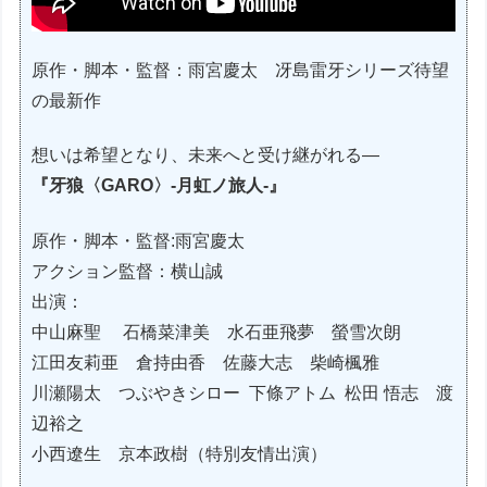
原作・脚本・監督：雨宮慶太 冴島雷牙シリーズ待望
の最新作
想いは希望となり、未来へと受け継がれる―
『牙狼〈GARO〉-月虹ノ旅人-』
原作・脚本・監督:雨宮慶太
アクション監督：横山誠
出演：
中山麻聖 石橋菜津美 水石亜飛夢 螢雪次朗
江田友莉亜 倉持由香 佐藤大志 柴崎楓雅
川瀬陽太 つぶやきシロー 下條アトム 松田 悟志 渡
辺裕之
小西遼生 京本政樹（特別友情出演）