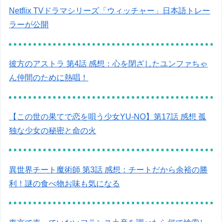
Netflix TVドラマシリーズ「ウィッチャー」日本語トレー
ラーが公開
彼方のアストラ 第4話 感想：心を閉ざしたユンファちゃ
ん仲間のために熱唱！
【この世の果てで恋を唄う少女YU-NO】第17話 感想 孤
独な少女の秘密と命の火
異世界チート魔術師 第3話 感想：チートだから余裕の勝
利！謎の食べ物お味も気になる