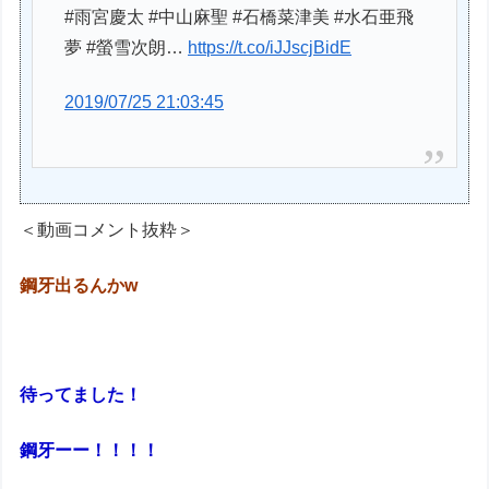
#雨宮慶太 #中山麻聖 #石橋菜津美 #水石亜飛
夢 #螢雪次朗…
https://t.co/iJJscjBidE
2019/07/25 21:03:45
＜動画コメント抜粋＞
鋼牙出るんかw
待ってました！
鋼牙ーー！！！！