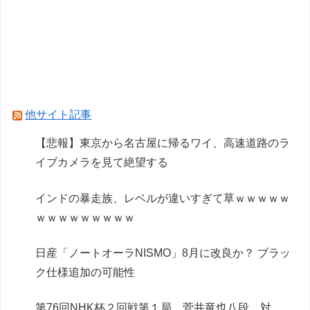
Powered by livedoor 相互RSS
他サイト記事
【悲報】東京から名古屋に帰るワイ、高速道路のラ
イブカメラを見て絶望する
インドの暴走族、レベルが違いすぎて草ｗｗｗｗｗ
ｗｗｗｗｗｗｗｗｗ
日産「ノートオーラNISMO」8月に改良か？ ブラッ
ク仕様追加の可能性
第76回NHK杯２回戦第１局 菅井竜也八段 対