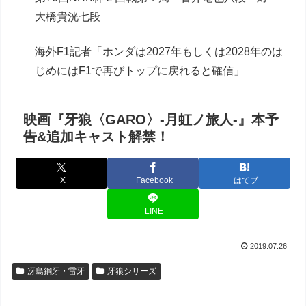
大橋貴洸七段
海外F1記者「ホンダは2027年もしくは2028年のは
じめにはF1で再びトップに戻れると確信」
映画『牙狼〈GARO〉-月虹ノ旅人-』本予
告&追加キャスト解禁！
X
Facebook
はてブ
LINE
2019.07.26
冴島鋼牙・雷牙
牙狼シリーズ