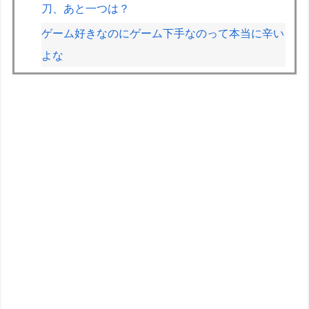
刀、あと一つは？
ゲーム好きなのにゲーム下手なのって本当に辛い
よな
第76回NHK杯２回戦第１局 菅井竜也八段
対 大橋貴洸七段
お高いテント、盗まれそうで怖くない？
テスラ、26年中に日本の納車拠点を6割増 販売
急増による混乱収拾へ
【ガンプラ】もしRGでサブキャラガンダム出し
てくれるとしたら何がいい？
「30 MINUTES SISTERS カスタマイズのスス
メ」こういうハウツー本ってなんかいいよね
ガンプラも棚に並ぶようになったな