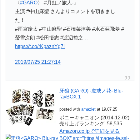
〈
#GARO
〉-#月虹ノ旅人-』
主演 #中山麻聖 さんよりコメントを頂きまし
た！
#雨宮慶太 #中山麻聖 #石橋菜津美 #水石亜飛夢 #
螢雪次朗 #松田悟志 #渡辺裕之…
https://t.co/rKpaznYg7l
2019/07/25 21:27:14
牙狼 (GARO) -魔戒ノ花- Blu-
rayBOX 1
posted with
amazlet
at 19.07.25
ポニーキャニオン (2014-12-02)
売り上げランキング: 58,535
Amazon.co.jpで詳細を見る