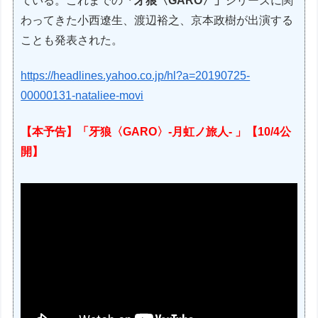
ている。これまでの
「牙狼〈GARO〉」
シリーズに関
わってきた小西遼生、渡辺裕之、京本政樹が出演する
ことも発表された。
https://headlines.yahoo.co.jp/hl?a=20190725-
00000131-nataliee-movi
【本予告】「牙狼〈GARO〉-月虹ノ旅人- 」【10/4公
開】