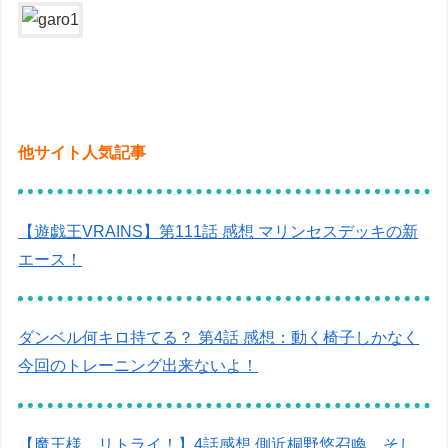
他サイト人気記事
【遊戯王VRAINS】第111話 感想 マリンセスデッキの新
エース！
ダンベル何キロ持てる？ 第4話 感想：動く椅子しかなく
今回のトレーニング出来ないよ！
【魔王様、リトライ！】4話感想 側近桐野悠召喚、そし