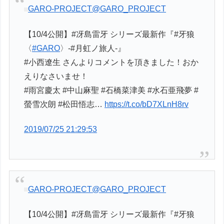
GARO-PROJECT
@GARO_PROJECT
【10/4公開】#冴島雷牙 シリーズ最新作『#牙狼
〈
#GARO
〉-#月虹ノ旅人-』
#小西遼生 さんよりコメントを頂きました！おか
えりなさいませ！
#雨宮慶太 #中山麻聖 #石橋菜津美 #水石亜飛夢 #
螢雪次朗 #松田悟志…
https://t.co/bD7XLnH8rv
2019/07/25 21:29:53
GARO-PROJECT
@GARO_PROJECT
【10/4公開】#冴島雷牙 シリーズ最新作『#牙狼