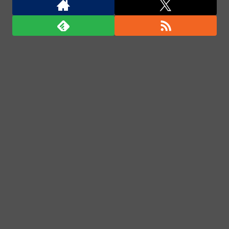
米国民の半数「ネタニヤフ首相は逮捕されるべきだ」
…世論調査で明らかに！
米国民の半数「ネタニヤフ首相は逮捕されるべきだ」
…世論調査で明らかに！
ロシアが数年以内にNATO加盟国を攻撃か、プーチン
大統領が追い詰められ…米情報機関分析！
「君たちはどう生きるか」Blu-ray予約受付開始！ア
フレコ台本や絵コンテ、米津玄師による主題歌「地球
儀」ミュージッククリップ収録。スタジオジブリ作品
で初の「4K UHD」版も発売！！
★【ワートリ】今月新発売!!第27巻まとめ【コメント
欄まとめます】【しばらく固定記事です】
★【ワートリ】今月第241話「遠征選抜試験㊲」第