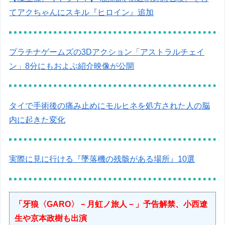
てアクちゃんにスキル『ヒロイン』追加
プラチナゲームズの3Dアクション「アストラルチェイ
ン」8分にもおよぶ紹介映像が公開
タイで手術後の痛み止めにモルヒネを処方された人の脳
内に起きた変化
実際に見に行ける『墜落機の残骸がある場所』10選
「牙狼〈GARO〉－月虹ノ旅人－」予告解禁、小西遼
生や京本政樹も出演