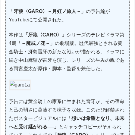
「牙狼〈GARO〉－月虹ノ旅人－」
の予告編が
YouTubeにて公開された。
本作は
「牙狼〈GARO〉」
シリーズのテレビドラマ第
4期
「－魔戒ノ花－」
の劇場版。歴代最強とされる黄
金騎士・冴島雷牙の新たな戦いが描かれる。ドラマに
続き中山麻聖が雷牙を演じ、シリーズの生みの親であ
る雨宮慶太が原作・脚本・監督を兼任した。
予告には黄金騎士の家系に生まれた雷牙が、その宿命
と己の弱さに葛藤する様子を収録。このたび解禁され
たポスタービジュアルには
「想いは希望となり、未来
へと受け継がれる──」
とキャッチコピーがそえられ