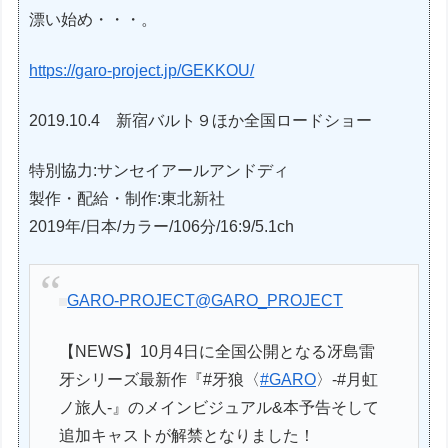
漂い始め・・・。
https://garo-project.jp/GEKKOU/
2019.10.4 新宿バルト９ほか全国ロードショー
特別協力:サンセイアールアンドディ
製作・配給・制作:東北新社
2019年/日本/カラー/106分/16:9/5.1ch
GARO-PROJECT
@GARO_PROJECT
【NEWS】10月4日に全国公開となる冴島雷
牙シリーズ最新作『#牙狼〈
#GARO
〉-#月虹
ノ旅人-』のメインビジュアル&本予告そして
追加キャストが解禁となりました！