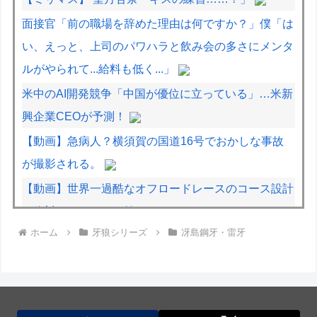
面接官「前の職場を辞めた理由は何ですか？」僕「は
い、えっと、上司のパワハラと飲み会の多さにメンタ
ルがやられて...給料も低く...」
米中のAI開発競争「中国が優位に立っている」…米新
興企業CEOが予測！
【動画】急病人？横須賀の国道16号でおかしな事故
が撮影される。
【動画】世界一過酷なオフロードレースのコース設計
が絶対におかしい（笑）
ホーム
牙狼シリーズ
冴島鋼牙・雷牙
【動画】バイクの少年を無理やり止めるパトカーが怖
いｗｗｗｗ
【動画】これは怖い。三重の国道23号で撮影された
避けようがないもらい事故の瞬間。