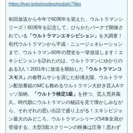
https://tver.jp/episodes/epdatx79kp
初回放送から今年で60周年を迎えた、ウルトラマンシ
リーズ！60周年を記念して、ひらかたパークで開催さ
れている
「ウルトラマンエキシビション」
を大調査！
初代ウルトラマンから平成・ニュージェネレーション
まで、ウルトラマン60年の歴史を一挙放送します！エ
キシビションを訪れたのは、ウルトラマンにゆかりの
ある3人！2001年に放送を開始した
「ウルトラマンコ
スモス」
の春野ムサシを演じた杉浦太陽、ウルトラマ
ン配信番組のMCも務めるウルトラマン大好き芸人Aマ
ッソ加納、
「ウルトラ検定1級」
を持つ、芸人荒井義
久。時代順にウルトラマンの秘話を見て懐かしみなが
ら、それぞれの思い出話で盛り上がる！エキシビジョ
ン最大のみどころ、ウルトラマンシリーズ54体全員が
登場する、大型3面スクリーンの映像は圧巻！思わず