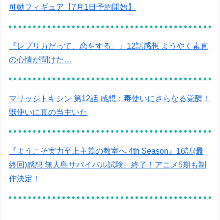
可動フィギュア【7月1日予約開始】
『レプリカだって、恋をする。』12話感想 ようやく素直
の心情が聞けた…
マリッジトキシン 第12話 感想：毒使いにさらなる覚醒！
獣使いに真の当主いた
『ようこそ実力至上主義の教室へ 4th Season』16話(最
終回)感想 無人島サバイバル試験、終了！アニメ5期も制
作決定！