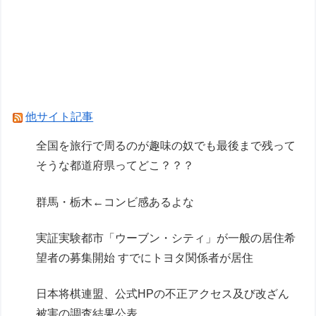
ver. プライズフィギュア【ラウンドワン限定で展
開決定】
「ARX-8 レーバテイン＆XL-3 緊急展開ブースタ
ー 最終決戦仕様」アルお前カッコいいな
【リコリス・リコイル】セガ「錦木千束」と「井
他サイト記事
ノ上たきな」 STREET SNAP プライズフィギュ
全国を旅行で周るのが趣味の奴でも最後まで残って
ア【彩色原型公開】
そうな都道府県ってどこ？？？
Powered by livedoor 相互RSS
群馬・栃木←コンビ感あるよな
実証実験都市「ウーブン・シティ」が一般の居住希
望者の募集開始 すでにトヨタ関係者が居住
日本将棋連盟、公式HPの不正アクセス及び改ざん
被害の調査結果公表