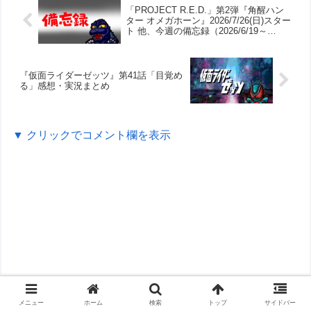
「PROJECT R.E.D.」第2弾『角醒ハン
ター オメガホーン』2026/7/26(日)スター
ト 他、今週の備忘録（2026/6/19～
2026/6/25）
『仮面ライダーゼッツ』第41話「目覚め
る」感想・実況まとめ
▼ クリックでコメント欄を表示
メニュー
ホーム
検索
トップ
サイドバー