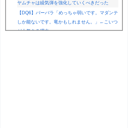
ヤムチャは繰気弾を強化していくべきだった
【DQ6】バーバラ「めっちゃ弱いです。マダンテ
しか能ないです。竜かもしれません。」←こいつ
が人気ある理由
【画像】山ガールさん、山でラーメンを食べたら
おじさんに怒られるｗｗｗ
【悲報】イオン、大行列ができる…一体何が起き
てるんだ？ｗｗｗｗ
【悲報】人気プロゲーマーと結婚したグラドル、
息子の「自閉スペクトラム症」診断にショックで
泣く
家庭用ゲーム機ビジネスって完全に破綻したよな
【宇崎ちゃんは遊びたい！】BiCute Bunnies
Figure「宇崎花」「宇崎月」メタリックパープル