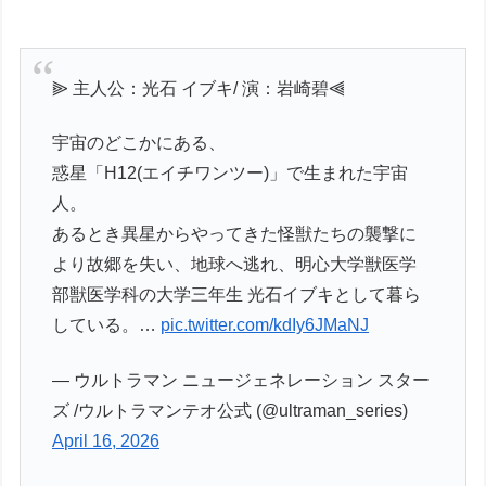
⫸ 主人公：光石 イブキ/ 演：岩崎碧⫷
宇宙のどこかにある、
惑星「H12(エイチワンツー)」で生まれた宇宙
人。
あるとき異星からやってきた怪獣たちの襲撃に
より故郷を失い、地球へ逃れ、明⼼⼤学獣医学
部獣医学科の⼤学三年生 光⽯イブキとして暮ら
している。…
pic.twitter.com/kdIy6JMaNJ
— ウルトラマン ニュージェネレーション スター
ズ /ウルトラマンテオ公式 (@ultraman_series)
April 16, 2026