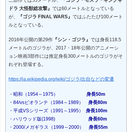
二部作では55メートル、
『ゴジラ・モスラ・キングギ
ドラ 大怪獣総攻撃』
では60メートルとなっている
が、
『ゴジラ FINAL WARS』
ではふたたび100メート
ルとなっている。
2016年公開の第29作
『シン・ゴジラ』
では身長118.5
メートルのゴジラが、2017・18年公開のアニメーシ
ョン映画3部作には推定身長300メートルのゴジラがそ
れぞれ登場する。
https://ja.wikipedia.org/wiki/ゴジラ/出自などの変遷
・昭和
（1954～1975）
身長50m
・84/vsビオランテ
（1984～1989）
身長80m
・平成VSシリーズ
（1991～1995）
身長100m
・ハリウッド版(
1998
)
身長60m
・2000/メガギラス
（1999～2000）
身長55m