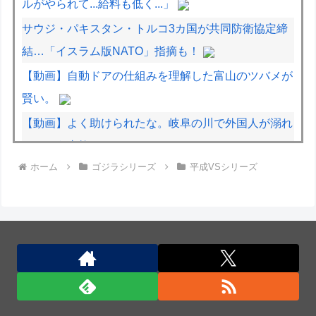
ルがやられて...給料も低く...」
サウジ・パキスタン・トルコ3カ国が共同防衛協定締
結…「イスラム版NATO」指摘も！
【動画】自動ドアの仕組みを理解した富山のツバメが
賢い。
【動画】よく助けられたな。岐阜の川で外国人が溺れ
てしまう事故。
ホーム
ゴジラシリーズ
平成VSシリーズ
【動画】逃げる判断はやっ！埼玉でスマホ運転のプリ
ウスに当て逃げされる車載。
【日本横断】大型の台風15号(チャンホン)…お盆休み
の天気に影響するおそれ
サウジ・パキスタン・トルコ3カ国が共同防衛協定締
結…「イスラム版NATO」指摘も！
サウジ・パキスタン・トルコ3カ国が共同防衛協定締