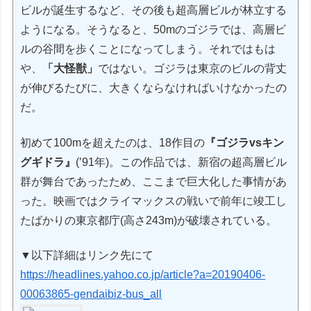
ビルが誕生するなど、その後も超高層ビルが林立する
ようになる。そうなると、50mのゴジラでは、高層ビ
ルの谷間を歩くことになってしまう。それではもは
や、
「大怪獣」
ではない。ゴジラは東京のビルの背丈
が伸びるたびに、大きくならなければいけなかったの
だ。
初めて100mを超えたのは、18作目の
『ゴジラvsキン
グギドラ』
(’91年)。この作品では、新宿の超高層ビル
群が舞台であったため、ここまで巨大化した事情があ
った。映画ではクライマックスの戦いで前年に竣工し
たばかりの東京都庁(高さ243m)が破壊されている。
▼以下詳細はリンク先にて
https://headlines.yahoo.co.jp/article?a=20190406-
00063865-gendaibiz-bus_all