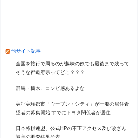
【NEEDY GIRL OVERDOSE】システムサービス
「超絶最かわてんしちゃん」プライズフィギュア
【彩色原型公開】
【リコリス・リコイル】セガ「錦木千束」と「井
ノ上たきな」 STREET SNAP プライズフィギュ
他サイト記事
ア【彩色原型公開】
全国を旅行で周るのが趣味の奴でも最後まで残って
そうな都道府県ってどこ？？？
Powered by livedoor 相互RSS
群馬・栃木←コンビ感あるよな
実証実験都市「ウーブン・シティ」が一般の居住希
望者の募集開始 すでにトヨタ関係者が居住
日本将棋連盟、公式HPの不正アクセス及び改ざん
被害の調査結果公表