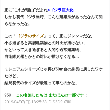
正に“これが理由”だよね
<ゴジラ巨大化
しかし初代ゴジラ当時、こんな建築法があったなんて知
らなかったな。
この「
ゴジラのサイズ
」って、正にジレンマだな。
小さ過ぎると高層建築物との対比が描けない、
かといって大き
過ぎると人間や通常建築物、
自衛隊兵器とかとの対比が描けなくなる…
ミレニアムシリーズじゃ再び50m台の
身長に戻したワケ
だけど、
結局初代のサイズが最適って事なのかな。
959：
この名無したちは まだほんの一部です
：
2019/04/07(日) 13:25:38 ID:S3D9u7II0