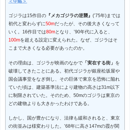
＜中略＞
ゴジラは15作目の
『メカゴジラの逆襲』
(’75年)までは
初代と変わらずに
50m
だったが、その後大きくなって
いく。16作目では
80m
となり、’90年代に入ると、
100m
を超える設定に変えられた。なぜ、ゴジラはそ
こまで大きくなる必要があったのか。
その理由は、ゴジラが映画のなかで
「実在する街」
を
破壊してきたことにある。初代ゴジラが銀座松坂屋や
国会議事堂をなぎ倒し、その巨体で東京を恐怖に陥れ
ていた頃は、建築基準法により建物の高さは31m以下
に制限されていた。そのため、50mのゴジラは東京の
どの建物よりも大きかったわけである。
しかし、国が豊かになり、法律も緩和されると、東京
の街並みは様変わりした。’68年に高さ147mの霞が関