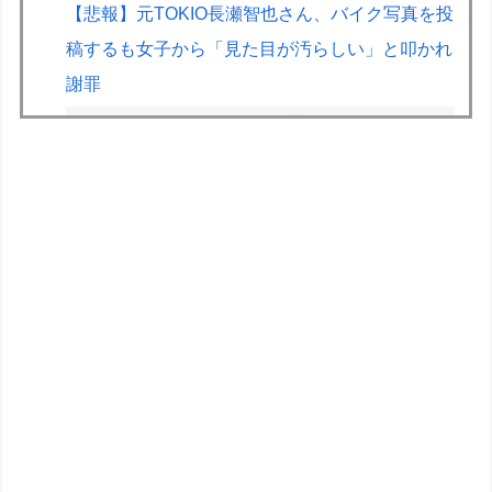
【悲報】元TOKIO長瀬智也さん、バイク写真を投
稿するも女子から「見た目が汚らしい」と叩かれ
謝罪
キャデラックF1、致命的なブレーキ問題の原因
が明らかになるも解決には至っておらずめども立
たず
世界のケイスケ・ホンダ「ラーメン700円は安す
ぎる！2000円にするべき」
【画像】露悪アニメ化ブーム、はじまるｗｗｗｗ
ｗｗｗ
【遊戯王】Fカップは「烙印」多すぎじゃない？
オリジナル30MS何となく考えたりするけど塗装
とか改造しちゃったら元の姿に戻せない！勿体無
い！って日和る！！