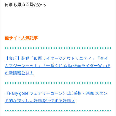
何事も原点回帰だから
他サイト人気記事
【食玩】装動「仮面ライダージオウトリニティ」「タイ
ムマジーンセット」「一番くじ 双動 仮面ライダーＷ」ほ
か新情報公開！
《Fairy gone フェアリーゴーン》1話感想・画像 スタン
ド的な禍々しい妖精を行使する妖精兵