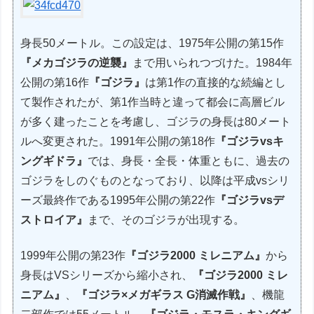
身長50メートル。この設定は、1975年公開の第15作
『メカゴジラの逆襲』
まで用いられつづけた。1984年
公開の第16作
『ゴジラ』
は第1作の直接的な続編とし
て製作されたが、第1作当時と違って都会に高層ビル
が多く建ったことを考慮し、ゴジラの身長は80メート
ルへ変更された。1991年公開の第18作
『ゴジラvsキ
ングギドラ』
では、身長・全長・体重ともに、過去の
ゴジラをしのぐものとなっており、以降は平成vsシリ
ーズ最終作である1995年公開の第22作
『ゴジラvsデ
ストロイア』
まで、そのゴジラが出現する。
1999年公開の第23作
『ゴジラ2000 ミレニアム』
から
身長はVSシリーズから縮小され、
『ゴジラ2000 ミレ
ニアム』
、
『ゴジラ×メガギラス G消滅作戦』
、機龍