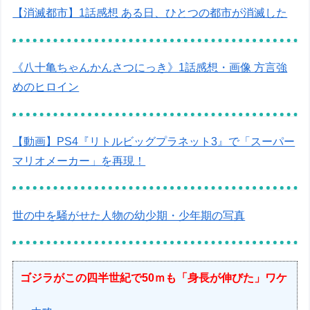
【消滅都市】1話感想 ある日、ひとつの都市が消滅した
《八十亀ちゃんかんさつにっき》1話感想・画像 方言強
めのヒロイン
【動画】PS4『リトルビッグプラネット3』で「スーパー
マリオメーカー」を再現！
世の中を騒がせた人物の幼少期・少年期の写真
ゴジラがこの四半世紀で50ｍも「身長が伸びた」ワケ