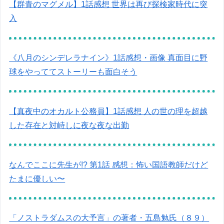
【群青のマグメル】1話感想 世界は再び探検家時代に突
入
《八月のシンデレラナイン》1話感想・画像 真面目に野
球をやっててストーリーも面白そう
【真夜中のオカルト公務員】1話感想 人の世の理を超越
した存在と対峙しに夜な夜な出勤
なんでここに先生が!? 第1話 感想：怖い国語教師だけど
たまに優しい〜
「ノストラダムスの大予言」の著者・五島勉氏（８９）