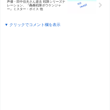
声優・田中信夫さん逝去 戦隊シリーズナ
レーション、『轟轟戦隊ボウケンジャ
ー』ミスター・ボイス 他
▼ クリックでコメント欄を表示