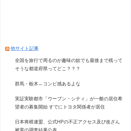
【画像】ガンプラ再販の列を無視して開店ダッシ
ュした客の末路…
【ガンプラ】PGU νガンダム、4割引きの店舗が
現れる…安いけど置く場所が…
Powered by livedoor 相互RSS
他サイト記事
全国を旅行で周るのが趣味の奴でも最後まで残って
そうな都道府県ってどこ？？？
群馬・栃木←コンビ感あるよな
実証実験都市「ウーブン・シティ」が一般の居住希
望者の募集開始 すでにトヨタ関係者が居住
日本将棋連盟、公式HPの不正アクセス及び改ざん
被害の調査結果公表