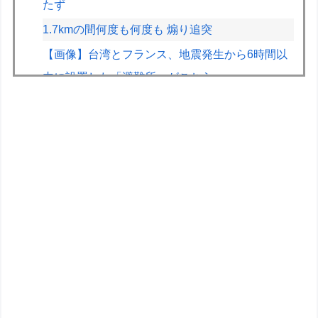
たず
1.7kmの間何度も何度も 煽り追突
【画像】台湾とフランス、地震発生から6時間以
内に設置した「避難所」がこちらｗｗｗｗ
【朗報】佐倉綾音さん、やはりデカかった・・・
【悲報】ショートスリーパー堀さん、対面で高須
幹弥にブチギレるｗｗｗｗ
CV石川由依、良キャラ多過ぎ問題ｗｗ
ガンダムSEEDはなぜここまでの人気シリーズと
なったのか
【エヴァンゲリオン】ロボ道「エヴァンゲリオン
弐号機（TVシリーズVer.）」アクションフィギュ
ア【彩色原型公開】