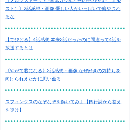
《メルクストーリア -無気力少年と瓶の中の少女-（メル
スト）》2話感想・画像 優しい人がいっぱいで癒やされ
るな
【でびどる】4話感想 本来3話だったのに間違って4話を
放送するとは
《やがて君になる》3話感想・画像 なぜ好きの気持ちを
向けられえたかに思い至る
スフィンクスのなぞなぞを解いてみよ【四行詩から答え
を導け】