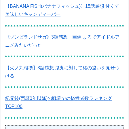
【BANANA FISH(バナナフィッシュ)】15話感想 甘くて
美味しいキャンディーバー
《ゾンビランドサガ》3話感想・画像 まるでアイドルア
ニメみたいだった
【火ノ丸相撲】3話感想 鬼丸に対して格の違いを見せつ
ける
紀元後(西暦0年以降)の戦闘での犠牲者数ランキング
TOP100