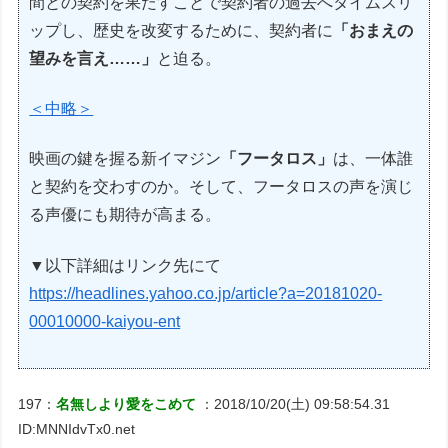
間との契約を果たすことで契約者の過去へタイムスリ
ップし、歴史を改変するために、契約者に
「おまえの
望みを言え……」
と迫る。
＜中略＞
映画の鍵を握る新イマジン
「フータロス」
は、一体誰
と契約を交わすのか。そして、フータロスの声を演じ
る声優にも期待が高まる。
▼以下詳細はリンク先にて
https://headlines.yahoo.co.jp/article?a=20181020-
00010000-kaiyou-ent
197：
名無しより愛をこめて
：2018/10/20(土) 09:58:54.31
ID:MNNIdvTx0.net