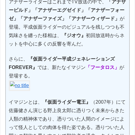
アナザーライダーはこれまでTV放送の中で、
「アナザ
ービルド」「アナザーエグゼイド」「アナザーフォー
ゼ」「アナザーファイズ」「アナザーウィザード」
が
登場。平成仮面ライダーのビジュアルを残しつつも不
気味さを纏った様相は、
『ジオウ』
初回放送時からネ
ットを中心に多くの反響を寄んだ。
さらに、
『仮面ライダー平成ジェネレーションズ
FOREVER』
では、新たなイマジン
「フータロス」
が
登場する。
イマジンとは、
『仮面ライダー電王』
（2007年）にて
佐藤健さん演じる野上良太郎に憑りつく未来からきた
人類の精神体であり、憑りついた人間のイメージによ
って怪人としての肉体を得た姿である。憑りついた人