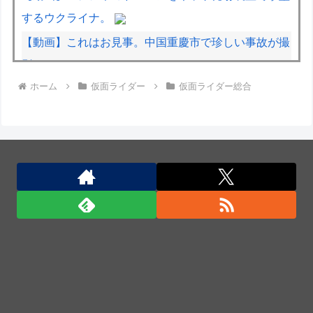
するウクライナ。
【動画】これはお見事。中国重慶市で珍しい事故が撮
影される。
ホーム
仮面ライダー
仮面ライダー総合
【動画】タイのティパンコーン王子が日本人女性とデ
ートか？
日米のレアアース脱中国依存、量とコストで行き詰ま
り…台湾メディア！
日本人はBYDの軽EV「ラッコ」をどう見ているの
か？…中国メディア！
日本人はBYDの軽EV「ラッコ」をどう見ているの
か？…中国メディア！
日米のレアアース脱中国依存、量とコストで行き詰ま
り…台湾メディア！