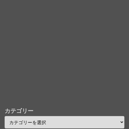
「君たちはどう生きるか」Blu-ray予約受付開始！ア
フレコ台本や絵コンテ、米津玄師による主題歌「地球
儀」ミュージッククリップ収録。スタジオジブリ作品
で初の「4K UHD」版も発売！！
★【ワートリ】今月新発売!!第27巻まとめ【コメント
欄まとめます】【しばらく固定記事です】
★【ワートリ】今月第241話「遠征選抜試験㊲」第
242話「遠征選抜試験㊳」【コメント欄まとめます】
【しばらく固定記事です】
★【ワートリ】風間隊3人≒忍田単騎くらいのイメー
ジかな
カテゴリー
Powered by livedoor 相互RSS