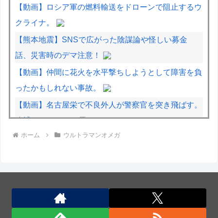
【動画】ロシア軍の燃料輸送をドローンで阻止するウ
クライナ。
【熊本地震】SNSで広がった陰謀論や怪しい募金
話、災害時のデマ注意！
【動画】仲間に花火を水平撃ちしようとして障害を負
ったかもしれない事故。
【動画】名古屋栄で不良外人が警察官を突き飛ばす。
逮捕しろやｗｗｗ
ホーム
ウルトラマンオメガ
大将「何握りやしょう？」Z世代新人「じゃあサーモ
ンで」社長「ぶほっw」部長「あー…」ワイ「ばっ、
バカっ！すいません大将！」
米軍、長射程精密ミサイルほぼ使い切る…「危険な水
準まで減少」と軍高官が警告！