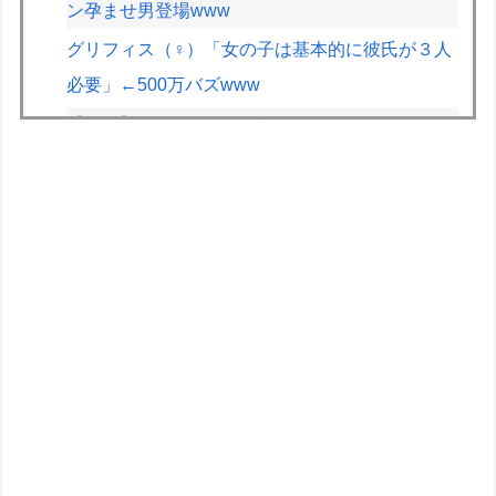
ン孕ませ男登場www
グリフィス（♀）「女の子は基本的に彼氏が３人
必要」←500万バズwww
【画像】露悪アニメ化ブーム、はじまるｗｗｗ
【画像】JKの間で流行ってるこのゲームの正式
名称、誰も知らないｗｗｗｗ
【正論】X民「真の弱者男性は恋愛ゲームとかア
ニメ見てない。本当の闇を見せるね」←170000
バズwwwwwww
【悲報】教室、ヤンキーがブチ切れでとんでもな
い空気になるｗｗｗｗ
良くこういう大勝軒の麺を買ってラーメンタレと
オイスターソース入れて油そば作っている