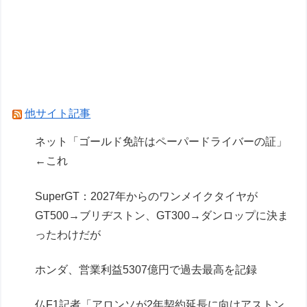
仏F1記者「アロンソが2年契約延長に向けアスト
ンマーチンに年間4000万ユーロ（約72.8億円）
を要求」
海釣りって何が楽しいの？
Powered by livedoor 相互RSS
他サイト記事
ネット「ゴールド免許はペーパードライバーの証」
←これ
SuperGT：2027年からのワンメイクタイヤが
GT500→ブリヂストン、GT300→ダンロップに決ま
ったわけだが
ホンダ、営業利益5307億円で過去最高を記録
仏F1記者「アロンソが2年契約延長に向けアストン