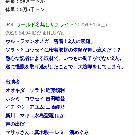
身長：50メートル
体重：5万5千トン
844:
ワールド名無しサテライト
2025/09/06(土)
09:28:54.04 ID:VnbHLU/Ya
ウルトラマンオメガ「密着！2人の素顔」
ソラトとコウセイに密着取材の依頼が舞い込んだ！？
熱心な記者による取材で、いつもの調子がでない2人。
遂に怪獣を取り逃がしたことで、大喧嘩をしてしまう。
出演者
オオキダ ソラト:近藤頌利
ホシミ コウセイ:吉田晴登
イチドウ アユム:工藤綾乃
新川 マキ：永島聖羅 ほか
声の出演
マサっさん：真木駿一 レミ：潘めぐみ