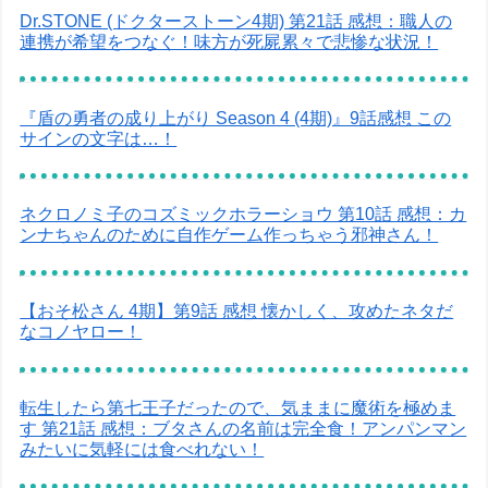
Dr.STONE (ドクターストーン4期) 第21話 感想：職人の
連携が希望をつなぐ！味方が死屍累々で悲惨な状況！
『盾の勇者の成り上がり Season 4 (4期)』9話感想 この
サインの文字は…！
ネクロノミ子のコズミックホラーショウ 第10話 感想：カ
ンナちゃんのために自作ゲーム作っちゃう邪神さん！
【おそ松さん 4期】第9話 感想 懐かしく、攻めたネタだ
なコノヤロー！
転生したら第七王子だったので、気ままに魔術を極めま
す 第21話 感想：ブタさんの名前は完全食！アンパンマン
みたいに気軽には食べれない！