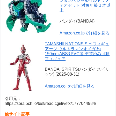
ン＆スペシャルウルトラメ
テオセット 対象年齢 3 才以
上
バンダイ(BANDAI)
Amazon.co.jpで詳細を見る
TAMASHII NATIONS S.H.フィギュ
アーツ ウルトラマンオメガ 約
150mm ABS&PVC製 塗装済み可動
フィギュア
BANDAI SPIRITS(バンダイ スピリ
ッツ) (2025-08-31)
Amazon.co.jpで詳細を見る
引用元：
https://sora.5ch.io/test/read.cgi/livetx/1777044984/
他サイト記事