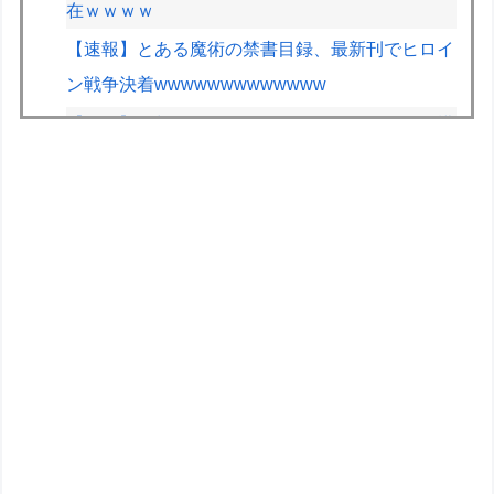
在ｗｗｗｗ
【速報】とある魔術の禁書目録、最新刊でヒロイ
ン戦争決着wwwwwwwwwwwww
【画像】早朝カビキラーばらまきおばさん、結構
ばらまくｗｗｗｗ
道の駅に野菜や果物出荷してるんやけど「こうい
うの欲しい」とかある？
車のエアコンは外気取入派？それとも内気循環
派？
車とかバイクのガラスコーティングってやっぱり
時間経過で剥がれるの？
【ラブライブ！虹ヶ咲学園スクールアイドル同好
会】フリュー「上原歩夢」プライズフィギュア化
決定