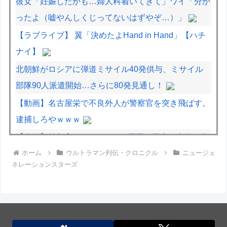
彼女「妊娠したかも…婦人科着いてきて」ワイ「分か
ったよ（嘘やんしくじってないはずやぞ…）」
【ラブライブ】 翼「決めたよHand in Hand」【ハチ
ナイ】
北朝鮮がロシアに弾道ミサイル40発供与、ミサイル
部隊90人派遣開始…さらに80発見通し！
【動画】名古屋栄で不良外人が警察官を突き飛ばす。
逮捕しろやｗｗｗ
【動画】首都高で4tトラックが原因の玉突き事故に巻
ホーム
ウルトラマン列伝・クロニクル
ニュージェ
き込まれた軽バンの車載。
ネレーションスターズ
【動画】地震発生時の熊本総合病院の手術室の様子が
(((ﾟДﾟ)))
北朝鮮がロシアに弾道ミサイル40発供与、ミサイル
部隊90人派遣開始…さらに80発見通し！