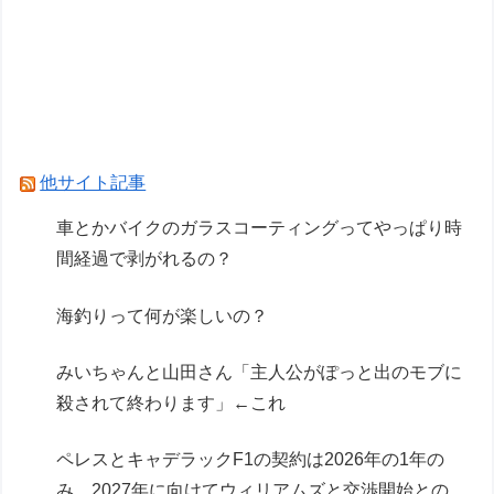
【バニースーツ プランニング】MAGI ARTS「ソ
フィア・F・シャーリング シスターVer. ブライト
エディション」フィギュア【彩色原型公開】
【ガンプラ】名作キットスレ、逆シャアだとリガ
ズィとヤクトドーガがすこぶる良い
他サイト記事
Powered by livedoor 相互RSS
車とかバイクのガラスコーティングってやっぱり時
間経過で剥がれるの？
海釣りって何が楽しいの？
みいちゃんと山田さん「主人公がぽっと出のモブに
殺されて終わります」←これ
ペレスとキャデラックF1の契約は2026年の1年の
み、2027年に向けてウィリアムズと交渉開始との