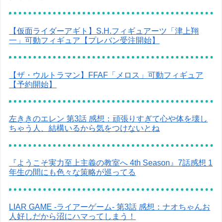
【仮面ライダーアギト】S.H.フィギュアーツ「津上翔
一」可動フィギュア【プレバン受注開始】
【ザ・ウルトラマン】FFAF「メロス」可動フィギュア
【予約開始】
左ききのエレン 第3話 感想：頑張りすぎて心や体を壊し
ちゃう人、結構いるから気をつけないとね
『ようこそ実力至上主義の教室へ 4th Season』7話感想 1
年生の間にも色々な策略が巡ってる
LIAR GAME -ライアーゲーム- 第3話 感想：ナオちゃんお
人好しだから沼にハマってしまう！