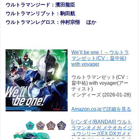
ウルトラマンジード：濱田龍臣
ウルトラマンリブット：駒田航
ウルトラマンレグロス：仲村宗悟 ほか
We’ll be one！ – ウルトラ
マンゼット(CV：畠中祐)
with voyager
ウルトラマンゼット(CV：
畠中祐) with voyager(アー
ティスト)
インディーズ (2026-01-28)
Amazon.co.jpで詳細を見る
[バンダイ(BANDAI)] ウルト
ラマンオメガ メテオカイジ
ュウシリーズEX DXガメド