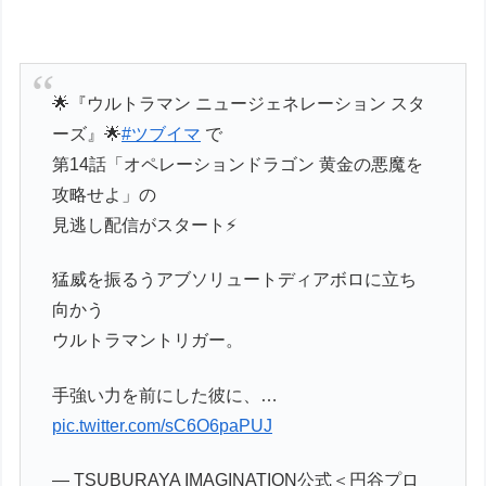
🌟『ウルトラマン ニュージェネレーション スタ
ーズ』🌟
#ツブイマ
で
第14話「オペレーションドラゴン 黄金の悪魔を
攻略せよ」の
見逃し配信がスタート⚡
猛威を振るうアブソリュートディアボロに立ち
向かう
ウルトラマントリガー。
手強い力を前にした彼に、…
pic.twitter.com/sC6O6paPUJ
— TSUBURAYA IMAGINATION公式＜円谷プロ