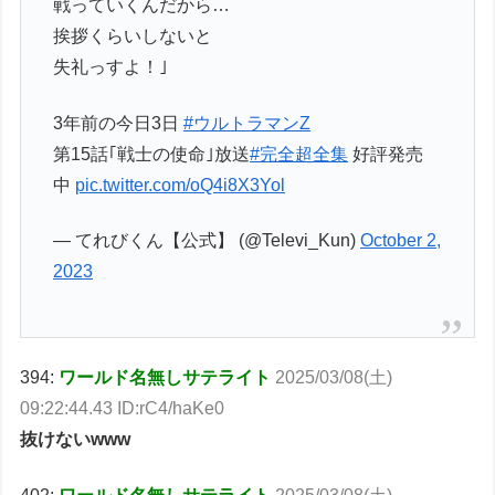
戦っていくんだから…
挨拶くらいしないと
失礼っすよ！｣
3年前の今日3日
#ウルトラマンZ
第15話｢戦士の使命｣放送
#完全超全集
好評発売
中
pic.twitter.com/oQ4i8X3Yol
— てれびくん【公式】 (@Televi_Kun)
October 2,
2023
394:
ワールド名無しサテライト
2025/03/08(土)
09:22:44.43 ID:rC4/haKe0
抜けないwww