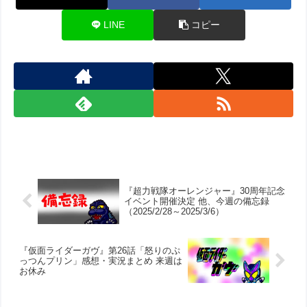
LINE
コピー
『超力戦隊オーレンジャー』30周年記念
イベント開催決定 他、今週の備忘録
（2025/2/28～2025/3/6）
『仮面ライダーガヴ』第26話「怒りのぷ
っつんプリン」感想・実況まとめ 来週は
お休み