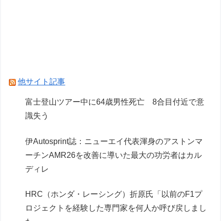
ｗ
【呪術廻戦】S.H.Figuarts「禪院直哉」可動フィ
ギュア化決定？
【マクロスF】「VF-25F トルネード メサイア (大
気圏内仕様)」プラモデル 試作画像追加【明日発
他サイト記事
売】
富士登山ツアー中に64歳男性死亡 8合目付近で意
【ガンプラ】レオパルドとダヴィンチって通して
識失う
るとこ全然ないんだな…
伊Autosprint誌：ニューエイ代表渾身のアストンマ
Powered by livedoor 相互RSS
ーチンAMR26を改善に導いた最大の功労者はカル
ディレ
HRC（ホンダ・レーシング）折原氏「以前のF1プ
ロジェクトを経験した専門家を何人か呼び戻しまし