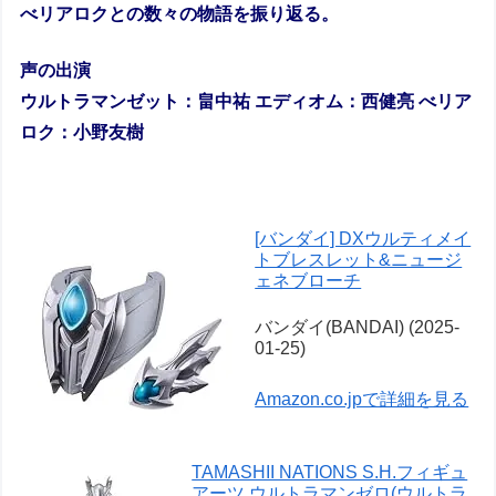
べリアロクとの数々の物語を振り返る。
声の出演
ウルトラマンゼット：畠中祐 エディオム：西健亮 べリア
ロク：小野友樹
[バンダイ] DXウルティメイ
トブレスレット&ニュージ
ェネブローチ
バンダイ(BANDAI) (2025-
01-25)
Amazon.co.jpで詳細を見る
TAMASHII NATIONS S.H.フィギュ
アーツ ウルトラマンゼロ(ウルトラ