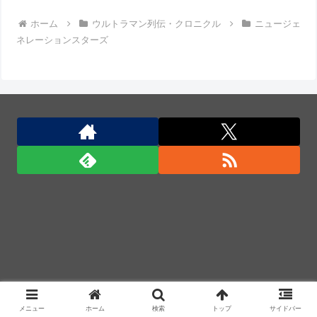
【動画】両方馬鹿（笑）ミニストップでトラックと衝
ホーム
ウルトラマン列伝・クロニクル
ニュージェ
突したドラレコが（ノ∇`）
ネレーションスターズ
【動画】ロシアの空挺兵、パラシュートが開かずに墜
落してしまう。
Anduril社が自律型ティルトローター攻撃ドローンの
コンセプトで衝撃を与える！
中国外務省、広島原爆投下に関して「同情を得ようと
核被害者の立場を政治利用」と主張！
中国外務省、広島原爆投下に関して「同情を得ようと
核被害者の立場を政治利用」と主張！
中国外務省、広島原爆投下に関して「同情を得ようと
核被害者の立場を政治利用」と主張！
「君たちはどう生きるか」Blu-ray予約受付開始！ア
フレコ台本や絵コンテ、米津玄師による主題歌「地球
メニュー
ホーム
検索
トップ
サイドバー