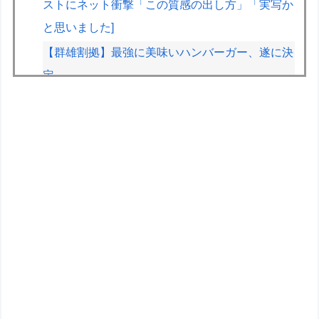
ストにネット衝撃「この質感の出し方」「実写か
と思いました]
【群雄割拠】最強に美味いハンバーガー、遂に決
定
元F1王者ハッキネン、フェルスタペンのマクラ
ーレン加入の噂に「なぜ調和がある現体制を崩す
必要がある？」
メルセデスのラッセルは2026F1マシンに対し雑
音をきり離し本質的な部分に集中できていないら
しい
ドラゴンボールのサイヤ人ってさ
ドラゴンボールの敵でデカくて強い奴っていた？
【悲報】週間少年ジャンプのグッズ(43億円分)を
注文し全てキャンセルした女逮捕ｗｗｗｗｗｗｗ