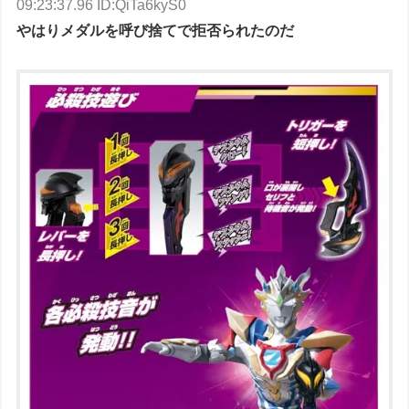
09:23:37.96 ID:QiTa6kyS0
やはりメダルを呼び捨てで拒否られたのだ