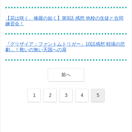
【花は咲く、修羅の如く】第9話 感想 他校の生徒と合同
練習会！
『グリザイア：ファントムトリガー』10話感想 戦場の悲
劇…！救いの無い天国への扉
前へ
1
2
3
4
5