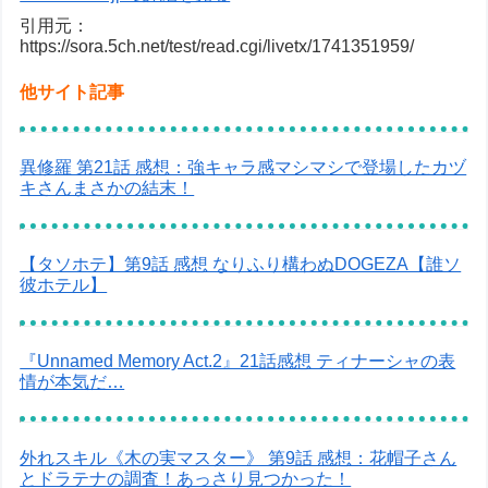
引用元：
https://sora.5ch.net/test/read.cgi/livetx/1741351959/
他サイト記事
異修羅 第21話 感想：強キャラ感マシマシで登場したカヅ
キさんまさかの結末！
【タソホテ】第9話 感想 なりふり構わぬDOGEZA【誰ソ
彼ホテル】
『Unnamed Memory Act.2』21話感想 ティナーシャの表
情が本気だ…
外れスキル《木の実マスター》 第9話 感想：花帽子さん
とドラテナの調査！あっさり見つかった！