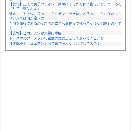
【悲報】上沼恵美子ブチギレ「簡単にそうめん作れ言うけど、そうめん
作りて地獄なんよ」
低迷しても上位に戻ってこられるマクラーレンと戻ってこられないウィ
リアムズは何が違うの
全国を旅行で周るのが趣味の奴でも最後まで残ってそうな都道府県って
どこ？？？
【悲報】ピカチュウが大量に半額
ドラクエのブーメランて複数の敵に当たって戻ってくるけど
【遊戯王】「ゴエモン」って紙でそんなに活躍してるの？
Powered by livedoor 相互RSS