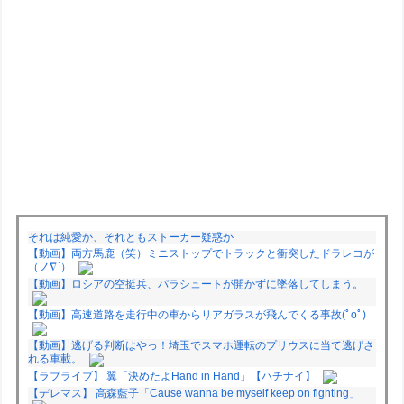
それは純愛か、それともストーカー疑惑か
【動画】両方馬鹿（笑）ミニストップでトラックと衝突したドラレコが
（ノ∇`）
【動画】ロシアの空挺兵、パラシュートが開かずに墜落してしまう。
【動画】高速道路を走行中の車からリアガラスが飛んでくる事故(ﾟoﾟ)
【動画】逃げる判断はやっ！埼玉でスマホ運転のプリウスに当て逃げさ
れる車載。
【ラブライブ】 翼「決めたよHand in Hand」【ハチナイ】
【デレマス】 高森藍子「Cause wanna be myself keep on fighting」