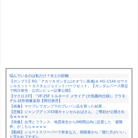
悩んでいるのは私だけ？夫との距離
【ガンプラ】RG「アカツキガンダム(オオワシ装備)＆ HG 1/144 ゼウス
シルエット + カスタムジョイントパーツセット」【ガンダムベース限定
で明日発売・公式レビュー記事公開】
【マクロスF】「VF-25F トルネード メサイア (大気圏内仕様)」プラモ
デル 試作画像追加【明日発売】
【画像】マケプレでガンプラのプレバン品を買った結果…
【悲報】ジャンプグッズ43億キャンセルおばさん、ご尊顔が公開され
るｗｗｗｗ
【画像】台湾とフランス、地震発生から6時間以内に設置した「避難
所」がこちらｗｗｗｗ
【動画】ショートスリーパーで有名な人、視聴者から「寝た方がいい」
と言われブチギレ