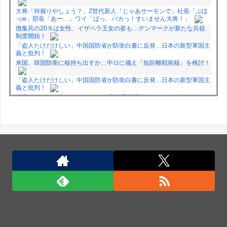
大将「何握りやしょう？」Z世代新人「じゃあサーモンで」社長「ぶほ
っw」部長「あー…」ワイ「ばっ、バカっ！すいません大将！」
徴集兵の20％は女性、イザベラ王女の姿も…デンマークが新たな兵役
制度開始！
「盗人たけだけしい」中国国防省が防衛白書に反発…日本の新型軍国主
義と批判！
米国、韓国防衛に核持ち出すか…中ロに備え「短距離戦術核」を検討！
「盗人たけだけしい」中国国防省が防衛白書に反発…日本の新型軍国主
義と批判！
「君たちはどう生きるか」Blu-ray予約受付開始！アフレコ台本や絵コ
ンテ、米津玄師による主題歌「地球儀」ミュージッククリップ収録。ス
タジオジブリ作品で初の「4K UHD」版も発売！！
★【ワートリ】今月新発売!!第27巻まとめ【コメント欄まとめます】
【しばらく固定記事です】
★【ワートリ】今月第241話「遠征選抜試験㊲」第242話「遠征選抜試
験㊳」【コメント欄まとめます】【しばらく固定記事です】
★【ワートリ】風間隊3人≒忍田単騎くらいのイメージかな
Powered by livedoor 相互RSS