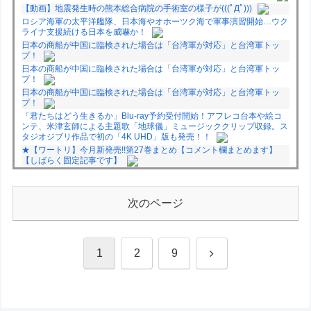
【動画】地震発生時の熊本総合病院の手術室の様子が(((ﾟДﾟ)))
ロシア海軍の太平洋艦隊、日本海やオホーツク海で軍事演習開始…ウク
ライナ支援続ける日本を威嚇か！
日本の商船が中国に臨検された場合は「台湾軍が対応」と台湾軍トッ
プ！
日本の商船が中国に臨検された場合は「台湾軍が対応」と台湾軍トッ
プ！
日本の商船が中国に臨検された場合は「台湾軍が対応」と台湾軍トッ
プ！
「君たちはどう生きるか」Blu-ray予約受付開始！アフレコ台本や絵コ
ンテ、米津玄師による主題歌「地球儀」ミュージッククリップ収録。ス
タジオジブリ作品で初の「4K UHD」版も発売！！
★【ワートリ】今月新発売!!第27巻まとめ【コメント欄まとめます】
【しばらく固定記事です】
★【ワートリ】今月第241話「遠征選抜試験㊲」第242話「遠征選抜試
験㊳」【コメント欄まとめます】【しばらく固定記事です】
★【ワートリ】風間隊3人≒忍田単騎くらいのイメージかな
次のページ
Powered by livedoor 相互RSS
次
1
2
9
へ