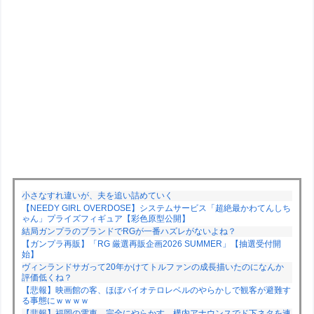
小さなすれ違いが、夫を追い詰めていく
【NEEDY GIRL OVERDOSE】システムサービス「超絶最かわてんしち
ゃん」プライズフィギュア【彩色原型公開】
結局ガンプラのブランドでRGが一番ハズレがないよね？
【ガンプラ再販】「RG 厳選再販企画2026 SUMMER」【抽選受付開
始】
ヴィンランドサガって20年かけてトルファンの成長描いたのになんか
評価低くね？
【悲報】映画館の客、ほぼバイオテロレベルのやらかしで観客が避難す
る事態にｗｗｗｗ
【悲報】福岡の電車、完全にやらかす。構内アナウンスでド下ネタを連