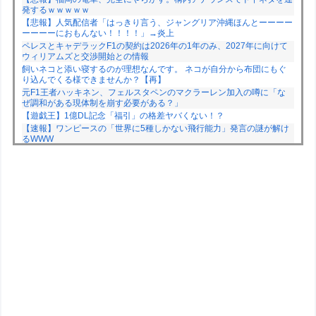
発するｗｗｗｗｗ
【悲報】人気配信者「はっきり言う、ジャングリア沖縄ほんとーーーー
ーーーーにおもんない！！！！」→炎上
ペレスとキャデラックF1の契約は2026年の1年のみ、2027年に向けて
ウィリアムズと交渉開始との情報
飼いネコと添い寝するのが理想なんです。 ネコが自分から布団にもぐ
り込んでくる様できませんか？【再】
元F1王者ハッキネン、フェルスタペンのマクラーレン加入の噂に「な
ぜ調和がある現体制を崩す必要がある？」
【遊戯王】1億DL記念「福引」の格差ヤバくない！？
【速報】ワンピースの「世界に5種しかない飛行能力」発言の謎が解け
るWWW
Powered by livedoor 相互RSS