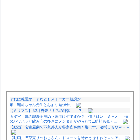
それは純愛か、それともストーカー疑惑か
曜「鞠莉ちゃん先生とお泊り勉強会」
【ミリマス】 望月杏奈「キスの練習……？」
面接官「前の職場を辞めた理由は何ですか？」僕「はい、えっと、上司
のパワハラと飲み会の多さにメンタルがやられて...給料も低く...」
【動画】名古屋栄で不良外人が警察官を突き飛ばす。逮捕しろやｗｗｗ
【動画】野菜売りのおじさんにドローンを特攻させるおそロシア。