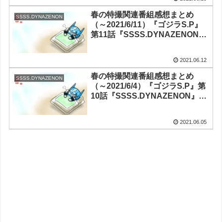
『Thunderbolt Fantasy 東離劍
遊紀3』第11話
春の特撮関連番組感想まとめ
SSSS.DYNAZENON
（～2021/6/11）『ゴジラS.P』
第11話『SSSS.DYNAZENON』
第11話『ガールガンレディ』第
10話（最終回）『ドゲンジャー
2021.06.12
ズ～ナイスバディ～』第9話
『Thunderbolt Fantasy 東離劍
春の特撮関連番組感想まとめ
SSSS.DYNAZENON
遊紀3』第10話
（～2021/6/4）『ゴジラS.P』第
10話『SSSS.DYNAZENON』第
10話『ガールガンレディ』第9話
『ドゲンジャーズ～ナイスバデ
2021.06.05
ィ～』第8話『Thunderbolt
Fantasy 東離劍遊紀3』第9話