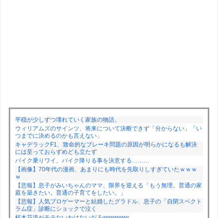
平穏が少しずつ壊れていく家族の物語。
ウィリアムズのサインツ、将来について決断できず「分からない」「い
つまでに決めるのかも言えない」
キャデラックF1、致命的なブレーキ問題の原因が明らかになるも解決
には至っておらずめども立たず
バイク乗りワイ、バイク降りる事を決意する………
【画像】70年代の漫画、あまりにも時代を先取りしすぎていたｗｗｗ
ｗ
【悲報】息子がみいちゃんのママ、限界を迎える「もう無理。普通の家
庭を築きたい。普通の子育てをしたい。」
【悲報】人気プロゲーマーと結婚したグラドル、息子の「自閉スペクト
ラム症」診断にショックで泣く
桜木花道がモテないわけないだろwwwwww