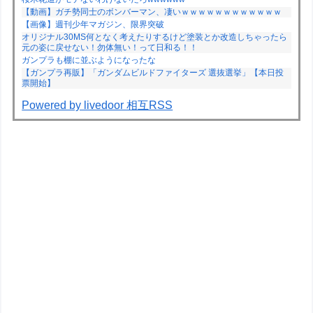
【動画】ガチ勢同士のボンバーマン、凄いｗｗｗｗｗｗｗｗｗｗｗｗ
【画像】週刊少年マガジン、限界突破
オリジナル30MS何となく考えたりするけど塗装とか改造しちゃったら
元の姿に戻せない！勿体無い！って日和る！！
ガンプラも棚に並ぶようになったな
【ガンプラ再販】「ガンダムビルドファイターズ 選抜選挙」【本日投
票開始】
Powered by livedoor 相互RSS