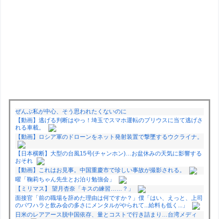
ぜんぶ私が中心、そう思われたくないのに
【動画】逃げる判断はやっ！埼玉でスマホ運転のプリウスに当て逃げさ
れる車載。
【動画】ロシア軍のドローンをネット発射装置で撃墜するウクライナ。
【日本横断】大型の台風15号(チャンホン)…お盆休みの天気に影響する
おそれ
【動画】これはお見事。中国重慶市で珍しい事故が撮影される。
曜「鞠莉ちゃん先生とお泊り勉強会」
【ミリマス】 望月杏奈「キスの練習……？」
面接官「前の職場を辞めた理由は何ですか？」僕「はい、えっと、上司
のパワハラと飲み会の多さにメンタルがやられて...給料も低く...」
日米のレアアース脱中国依存、量とコストで行き詰まり…台湾メディ