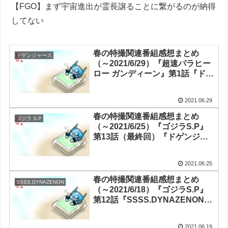
【FGO】まず宇宙進出が霊長譲ることに繋がるのが納得
してない
春の特撮関連番組感想まとめ
ドゲンジャーズ
（～2021/6/29）『超速パラヒー
ロー ガンディーン』第1話『ドゲ
ンジャーズ～ナイスバディ～』
第12話（最終回）
2021.06.29
『Thunderbolt Fantasy 東離劍
遊紀3』第13話（最終回）
春の特撮関連番組感想まとめ
ゴジラ S.P
（～2021/6/25）『ゴジラS.P』
第13話（最終回）『ドゲンジャ
ーズ～ナイスバディ～』第11話
『Thunderbolt Fantasy 東離劍
2021.06.25
遊紀3』第12話
春の特撮関連番組感想まとめ
SSSS.DYNAZENON
（～2021/6/18）『ゴジラS.P』
第12話『SSSS.DYNAZENON』
第12話（最終回）『ドゲンジャ
ーズ～ナイスバディ～』第10話
2021.06.19