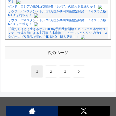
ア！
インド、ロシアの第5世代戦闘機「Su-57」の購入を見送りか！
サウジ・パキスタン・トルコ3カ国が共同防衛協定締結…「イスラム版
NATO」指摘も！
サウジ・パキスタン・トルコ3カ国が共同防衛協定締結…「イスラム版
NATO」指摘も！
「君たちはどう生きるか」Blu-ray予約受付開始！アフレコ台本や絵コ
ンテ、米津玄師による主題歌「地球儀」ミュージッククリップ収録。ス
タジオジブリ作品で初の「4K UHD」版も発売！！
★【ワートリ】今月新発売!!第27巻まとめ【コメント欄まとめます】
【しばらく固定記事です】
★【ワートリ】今月第241話「遠征選抜試験㊲」第242話「遠征選抜試
次のページ
験㊳」【コメント欄まとめます】【しばらく固定記事です】
★【ワートリ】風間隊3人≒忍田単騎くらいのイメージかな
Powered by livedoor 相互RSS
次
1
2
3
へ