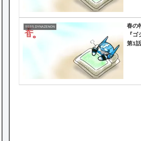
春の特
SSSS.DYNAZENON
『ゴジ
第1