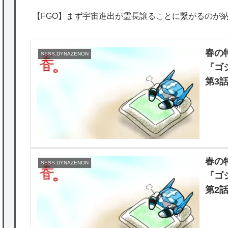
【FGO】まず宇宙進出が霊長譲ることに繋がるのが
春の特
SSSS.DYNAZENON
『ゴジ
第3
ャー
『Th
春の特
SSSS.DYNAZENON
『ゴジ
第2
『Th