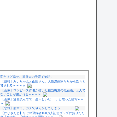
大変だけど幸せ。等身大の子育て物語。
【朗報】みいちゃんと山田さん、大物漫画家たちから次々と
絶賛されるｗｗｗｗ
【画像】ワンピース作者が描いた担当編集の似顔絵、とんで
もないことが書かれるｗｗｗｗ
【画像】漫画読んでて「生々しいな･･･」と思った描写ｗｗ
ｗｗ
【悲報】熊本市、ガチでやらかしてしまう・・・・
【にじさんじ】リゼの登録者100万人記念グッズに折りたた
み傘『傘で草』『晴れてても雨降りそう』