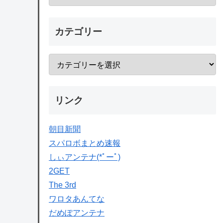
カテゴリー
リンク
朝目新聞
スパロボまとめ速報
しぃアンテナ(*ﾟーﾟ)
2GET
The 3rd
ワロタあんてな
だめぽアンテナ