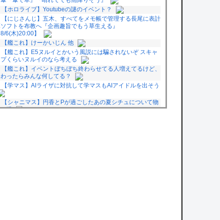
【ホロライブ】Youtubeの謎のイベント？
【にじさんじ】五木、すべてをメモ帳で管理する長尾に表計
算ソフトを布教へ『企画趣旨でもう草生える』
8/6(木)20:00】
【艦これ】けーかいじん 他
【艦これ】E5ヌルイとかいう風説には騙されないぞ スキャ
ンプくらいヌルイのなら考える
【艦これ】イベントぼちぼち終わらせてる人増えてるけど、
終わったらみんな何してる？
【学マス】AIライザに対抗して学マスもAIアイドルを出そう
【シャニマス】円香とPが過ごしたあの夏シチュについて物
申す透
【ミリシタ】正統派アイドルです、通して下さい。
【悲報】ゆうちゃみの暴露で浮き彫りになる『恋愛リアリテ
ィー番組』の裏側がヤバイ・・・・・
【悲報】リュウジ氏、冷やし中華を完全否定した『理由』、
ガチでヤバイ・・・・・・
owered by livedoor 相互RSS