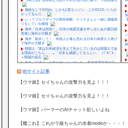
過給なしで420ps。しかもL型エンジン…このS31Zいくらか
かってるんだ…
レッドブルリザーブの角田裕毅、ケイナさんと一緒に酒蔵巡
【
りをしている模様
海外「日本は特別！」日本の地震支援を申し出たあの親日経
営者に海外が大騒ぎ
海外「勘弁して！」米国人が最も恐れる日本の為替介入再び
で海外が大騒ぎ
韓国人「実は日本経済を支えて生かしているのは韓国人であ
る理由がこちら…」→「日本も感謝してるらしい…（ﾌﾞﾙﾌﾞﾙ」
＝韓国の反応
海外「日本よ、お前がナンバーワンだ」 熊本地震直後の日
本の対応のスピードに世界が衝撃
他サイト記事
★【ワートリ】細かい情報まで含めて構成されたキャラの掛
け合いだからなぁ（約100人）
【ウマ娘】セイちゃんの攻撃力を見よ！！！
★【ワートリ】基本的に最上さんも迅に後事を託すつもりで
黒トリガー化したんじゃねえかな。
★【ワートリ】対ボーダーに特化とは言うけど
【ウマ娘】セイちゃんの攻撃力を見よ！！！
★【ワートリ】2周目も全員でやる隊と分担でやる隊はそれ
P
ぞれどの位いるんだろうか特別課題消化時は別として
【ウマ娘】パーマーのAIチャット欲しいよね
Powered by livedoor 相互RSS
【艦これ】これがラ級ちゃんの水着modeか・・・！