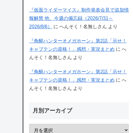
『仮面ライダーマイス』制作発表会見で追加情
報解禁 他、今週の備忘録（2026/7/31～
2026/8/6）
に
へんそく！名無しさん
より
『角醒ハンターオメガホーン』第2話「示せ！
キャプテンの資格！」感想・実況まとめ
に
へ
んそく！名無しさん
より
『角醒ハンターオメガホーン』第2話「示せ！
キャプテンの資格！」感想・実況まとめ
に
へ
んそく！名無しさん
より
月別アーカイブ