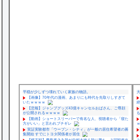
平穏が少しずつ壊れていく家族の物語。
【画像】70年代の漫画、あまりにも時代を先取りしすぎて
いたｗｗｗｗ
【悲報】ジャンプグッズ43億キャンセルおばさん、ご尊顔
が公開されるｗｗｗｗ
【動画】ショートスリーパーで有名な人、視聴者から「寝た
方がいい」と言われブチギレ
実証実験都市「ウーブン・シティ」が一般の居住希望者の募
集開始 すでにトヨタ関係者が居住
【棋王戦】豊島将之九段が中村太地八段に勝ち、３回戦進出