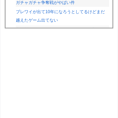
ガチャガチャ争奪戦がやばい件
ブレワイが出て10年になろうとしてるけどまだ
越えたゲーム出てない
中国製ルーター20機種にバックドア 外部から
完全制御できる機能が仕込まれていた
車とかバイクのガラスコーティングってやっぱり
時間経過で剥がれるの？
女性セブンにイケメン棋士”S6”が登場 渡辺明九
段大激怒????????????
【悲報】人間「バックアップ作成して」AI「了
解。あ、間違えちゃったｗ」→シャレにならない
やらかしで終わるｗｗｗｗｗ
【画像】早朝カビキラーばらまきおばさん、結構
ばらまくｗｗｗｗ