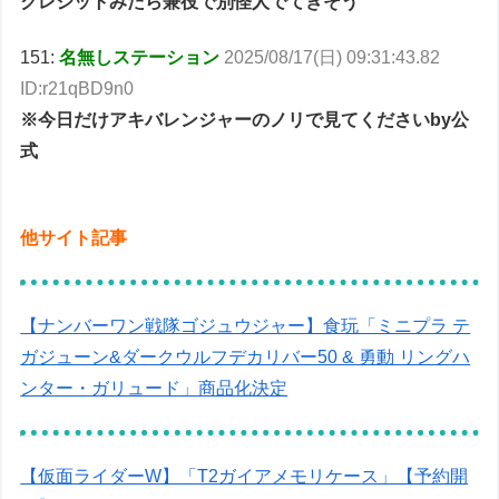
クレジットみたら兼役で別怪人でてきそう
151:
名無しステーション
2025/08/17(日) 09:31:43.82
ID:r21qBD9n0
※今日だけアキバレンジャーのノリで見てくださいby公
式
他サイト記事
【ナンバーワン戦隊ゴジュウジャー】食玩「ミニプラ テ
ガジューン&ダークウルフデカリバー50 & 勇動 リングハ
ンター・ガリュード」商品化決定
【仮面ライダーW】「T2ガイアメモリケース」【予約開