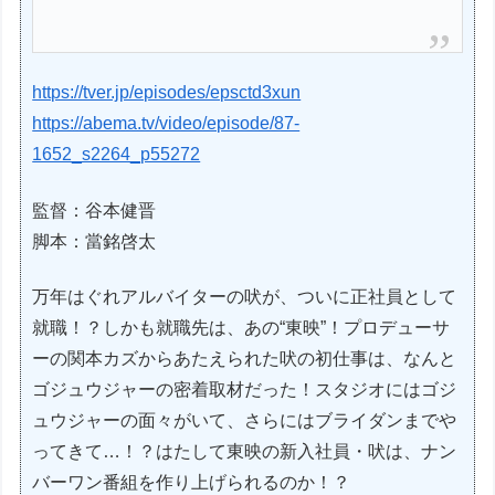
https://tver.jp/episodes/epsctd3xun
https://abema.tv/video/episode/87-
1652_s2264_p55272
監督：谷本健晋
脚本：當銘啓太
万年はぐれアルバイターの吠が、ついに正社員として
就職！？しかも就職先は、あの“東映”！プロデューサ
ーの関本カズからあたえられた吠の初仕事は、なんと
ゴジュウジャーの密着取材だった！スタジオにはゴジ
ュウジャーの面々がいて、さらにはブライダンまでや
ってきて…！？はたして東映の新入社員・吠は、ナン
バーワン番組を作り上げられるのか！？