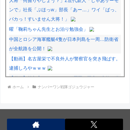
大将「何握りやしょう？」Z世代新人「じゃあサーモ
ンで」社長「ぶほっw」部長「あー…」ワイ「ばっ、
バカっ！すいません大将！」
曜「鞠莉ちゃん先生とお泊り勉強会」
中国とロシア海軍艦艇4隻が日本列島を一周…防衛省
が全航路を公開！
【動画】名古屋栄で不良外人が警察官を突き飛ばす。
逮捕しろやｗｗｗ
【動画】首都高で4tトラックが原因の玉突き事故に巻
ホーム
ナンバーワン戦隊ゴジュウジャー
き込まれた軽バンの車載。
【動画】両方馬鹿（笑）ミニストップでトラックと衝
突したドラレコが（ノ∇`）
【動画】ロシアの空挺兵、パラシュートが開かずに墜
落してしまう。