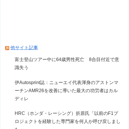
【画像】漫画家・桂正和の描いた最新パ0ツイラ
ストにネット衝撃「この質感の出し方」「実写か
と思いました]
【動画】ガチ勢同士のボンバーマン、凄いｗｗｗ
ｗｗｗｗｗｗｗｗｗ
他サイト記事
Powered by livedoor 相互RSS
富士登山ツアー中に64歳男性死亡 8合目付近で意
識失う
伊Autosprint誌：ニューエイ代表渾身のアストンマ
ーチンAMR26を改善に導いた最大の功労者はカル
ディレ
HRC（ホンダ・レーシング）折原氏「以前のF1プ
ロジェクトを経験した専門家を何人か呼び戻しまし