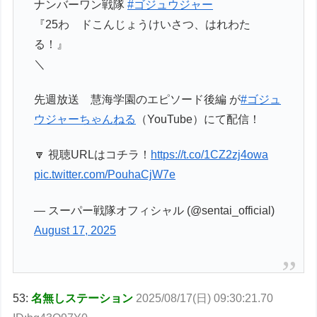
ナンバーワン戦隊
#ゴジュウジャー
『25わ ドこんじょうけいさつ、はれわた
る！』
＼
先週放送 慧海学園のエピソード後編 が
#ゴジュ
ウジャーちゃんねる
（YouTube）にて配信！
🔽 視聴URLはコチラ！
https://t.co/1CZ2zj4owa
pic.twitter.com/PouhaCjW7e
— スーパー戦隊オフィシャル (@sentai_official)
August 17, 2025
53:
名無しステーション
2025/08/17(日) 09:30:21.70