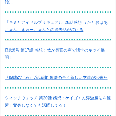
始】
『キミとアイドルプリキュア♪』28話感想 うたとおばあ
ちゃん、きゅーちゃんとの過去話が泣ける
怪獣8号 第17話 感想：敵が長官の声で話すのキツイ展
開！
『瑠璃の宝石』7話感想 趣味の合う新しい友達が出来た
ウィッチウォッチ 第20話 感想：ケイゴくん浮遊魔法を練
習！変身しなくても活躍してる！