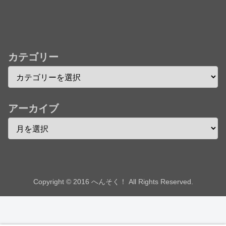
242話「遠征選抜試験㊳」【コメント欄まとめます】
【しばらく固定記事です】
★【ワートリ】風間隊3人≒忍田単騎くらいのイメー
ジかな
カテゴリー
Powered by livedoor 相互RSS
アーカイブ
Copyright © 2016 へんそく！ All Rights Reserved.