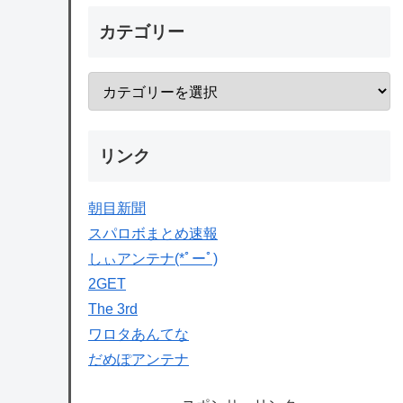
カテゴリー
リンク
朝目新聞
スパロボまとめ速報
しぃアンテナ(*ﾟーﾟ)
2GET
The 3rd
ワロタあんてな
だめぽアンテナ