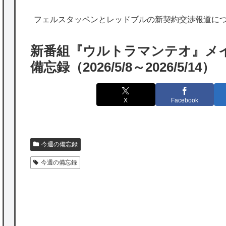
韓国人「実は日本経済を支えて生かしている
フェルスタッペンとレッドブルの新契約交渉報道に
のは韓国人である理由がこちら…」→「日本
も感謝してるらしい…（ﾌﾞﾙﾌﾞﾙ」＝韓国の反
新番組『ウルトラマンテオ』メ
応
備忘録（2026/5/8～2026/5/14）
海外「日本よ、お前がナンバーワンだ」 熊
本地震直後の日本の対応のスピードに世界が
X
Facebook
衝撃
★【ワートリ】細かい情報まで含めて構成さ
れたキャラの掛け合いだからなぁ（約100人）
今週の備忘録
今週の備忘録
★【ワートリ】基本的に最上さんも迅に後事
を託すつもりで黒トリガー化したんじゃねえ
かな。
★【ワートリ】対ボーダーに特化とは言うけ