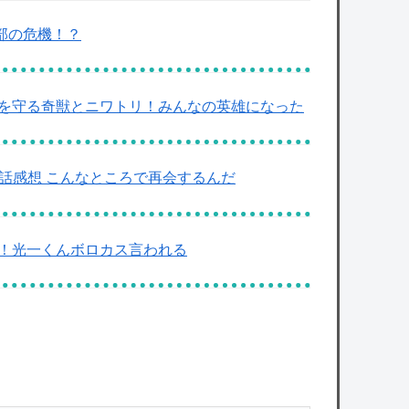
部の危機！？
々を守る奇獣とニワトリ！みんなの英雄になった
話感想 こんなところで再会するんだ
い！光一くんボロカス言われる