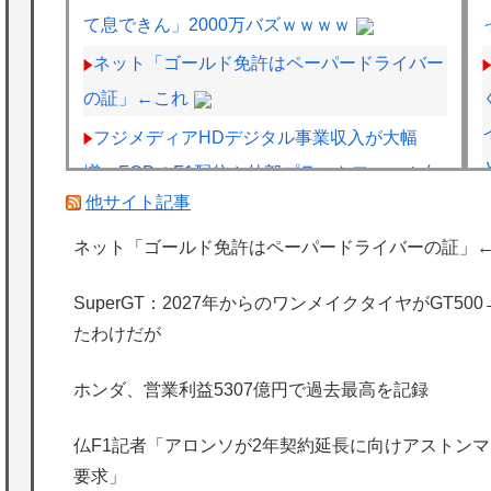
て息できん」2000万バズｗｗｗｗ
ネット「ゴールド免許はペーパードライバー
の証」←これ
フジメディアHDデジタル事業収入が大幅
増、FODのF1配信や外部プラットフォーム向
他サイト記事
けコンテンツ販売が好調
フェルスタッペンとレッドブルの新契約交渉
ネット「ゴールド免許はペーパードライバーの証」
報道について父親ヨスが否定
SuperGT：2027年からのワンメイクタイヤがGT5
レクサスの軽トラとかどうよ
たわけだが
海外「日本は特別！」日本の地震支援を申し
ホンダ、営業利益5307億円で過去最高を記録
出たあの親日経営者に海外が大騒ぎ
海外「勘弁して！」米国人が最も恐れる日本
仏F1記者「アロンソが2年契約延長に向けアストンマー
の為替介入再びで海外が大騒ぎ
要求」