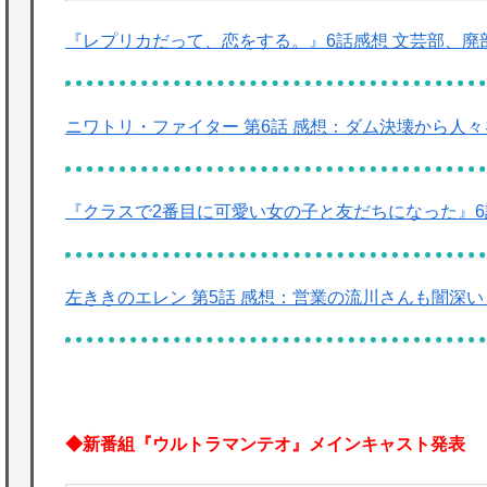
『レプリカだって、恋をする。』6話感想 文芸部、廃
ニワトリ・ファイター 第6話 感想：ダム決壊から人
『クラスで2番目に可愛い女の子と友だちになった』6
左ききのエレン 第5話 感想：営業の流川さんも闇深
◆新番組『ウルトラマンテオ』メインキャスト発表