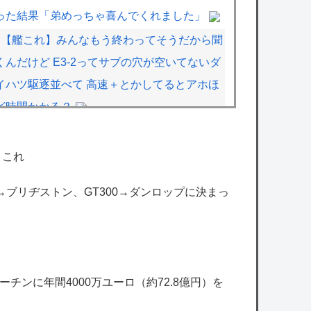
った結果「弟めっちゃ喜んでくれました」
【艦これ】みんなもう終わってそうだから聞
くんだけど E3-2ってサブの穴が空いてないダ
イハツ駆逐並べて 高速＋とかしてるとアホほ
ど時間かかる？
【艦これ】差し入れゴトさん 他
任天堂が「gamescom 2026」のラインナッ
←これ
プを発表！
00→ブリヂストン、GT300→ダンロップに決まっ
【ミリマス】6年後のアイドル達はどんな感
じになってるんだろう
【ミリマス】静香との出会いを存在しない記
憶に上書きされるプロデューサー
チンに年間4000万ユーロ（約72.8億円）を
【アイマス】このトーナメント表のどこに出