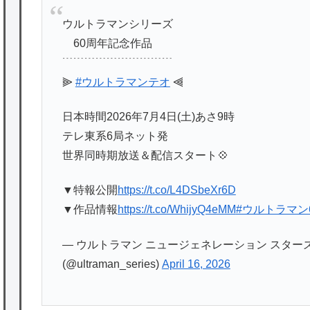
ウルトラマンシリーズ
60周年記念作品
﹉﹉﹉﹉﹉﹉﹉﹉﹉﹉
⫸
#ウルトラマンテオ
⫷
日本時間2026年7月4日(土)あさ9時
テレ東系6局ネット発
世界同時期放送＆配信スタート💠
▼特報公開
https://t.co/L4DSbeXr6D
▼作品情報
https://t.co/WhijyQ4eMM
#ウルトラマン
— ウルトラマン ニュージェネレーション スター
(@ultraman_series)
April 16, 2026