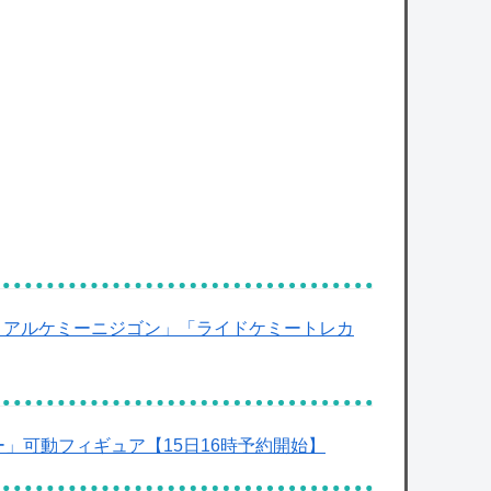
owered by livedoor 相互RSS
モリアルケミーニジゴン」「ライドケミートレカ
イダー」可動フィギュア【15日16時予約開始】