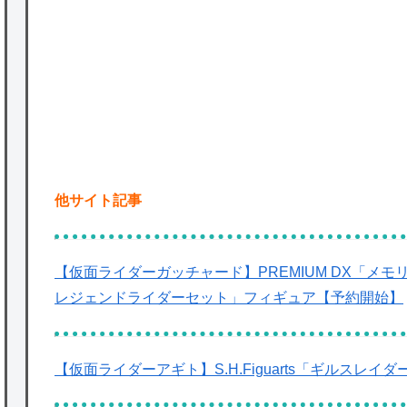
ど
P
★【ワートリ】2周目も全員でやる隊と分担
でやる隊はそれぞれどの位いるんだろうか特
別課題消化時は別として
Powered by livedoor 相互RSS
他サイト記事
【仮面ライダーガッチャード】PREMIUM DX「メ
レジェンドライダーセット」フィギュア【予約開始】
【仮面ライダーアギト】S.H.Figuarts「ギルスレ