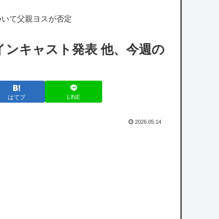
場する？
ついて父親ヨスが否定
小学館『マンガワン』騒動、第三者委員会の
調査結果を公表「今後、倫理的に許容するこ
インキャスト発表 他、今週の
とができないと判断した作家は使わない」
【画像】ジャンプ人気漫画最新刊の表紙、ヤ
バ過ぎる。お前ら元ネタ分かるか？
はてブ
LINE
【朗報】ドラゴンボール超さん、再評価でう
っかりGTを越えてしまうｗｗｗｗｗ
2026.05.14
【悲報】村上・岡本の一年目コンビ、ひっそ
りと成績悪化中
【悲報】MAJOR2ndの佐藤寿也の息子、姑
息すぎてしまい炎上
【悲報】山里亮太さん、一般人のツイートに
反撃開始ｗｗｗｗｗｗｗｗｗｗｗｗｗ