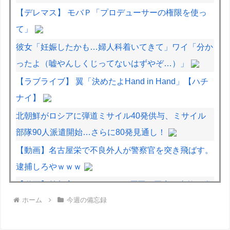
【デレマス】 モバＰ「プロデューサーの権限を使っ
て」
彼女「妊娠したかも…婦人科着いてきて」ワイ「分か
ったよ（嘘やんしくじってないはずやぞ…）」
【ラブライブ】 翼「決めたよHand in Hand」【ハチ
ナイ】
北朝鮮がロシアに弾道ミサイル40発供与、ミサイル
部隊90人派遣開始…さらに80発見通し！
【動画】名古屋栄で不良外人が警察官を突き飛ばす。
逮捕しろやｗｗｗ
【動画】首都高で4tトラックが原因の玉突き事故に巻
ホーム
今週の備忘録
き込まれた軽バンの車載。
【動画】地震発生時の熊本総合病院の手術室の様子が