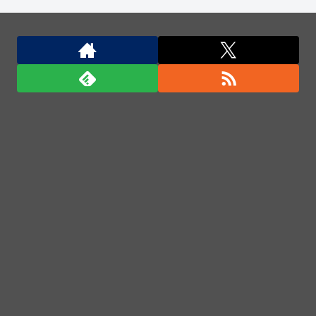
(((ﾟДﾟ)))
北朝鮮がロシアに弾道ミサイル40発供与、ミサイル
部隊90人派遣開始…さらに80発見通し！
ついに国産ヒューマノイド登場、人手不足深刻化の医
療・製造現場などでの活用想定！
ついに国産ヒューマノイド登場、人手不足深刻化の医
療・製造現場などでの活用想定！
「君たちはどう生きるか」Blu-ray予約受付開始！ア
フレコ台本や絵コンテ、米津玄師による主題歌「地球
儀」ミュージッククリップ収録。スタジオジブリ作品
で初の「4K UHD」版も発売！！
★【ワートリ】今月新発売!!第27巻まとめ【コメント
欄まとめます】【しばらく固定記事です】
★【ワートリ】今月第241話「遠征選抜試験㊲」第