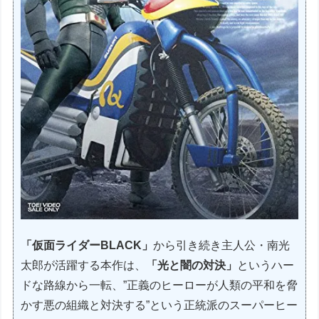
「仮面ライダーBLACK」
から引き続き主人公・南光
太郎が活躍する本作は、
「光と闇の対決」
というハー
ドな路線から一転、”正義のヒーローが人類の平和を脅
かす悪の組織と対決する”という正統派のスーパーヒー