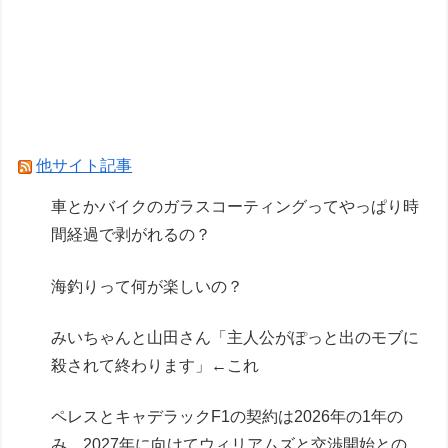
うの欲しい」とかある？
車のエアコンは外気取入派？それとも内気循環
派？
車とかバイクのガラスコーティングってやっぱり
時間経過で剥がれるの？
他サイト記事
Powered by livedoor 相互RSS
車とかバイクのガラスコーティングってやっぱり時
間経過で剥がれるの？
海釣りって何が楽しいの？
みいちゃんと山田さん「主人公がぽっと出のモブに
殺されて終わります」←これ
ペレスとキャデラックF1の契約は2026年の1年の
み、2027年に向けてウィリアムズと交渉開始との