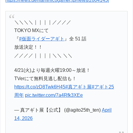
https://news.denfaminicogamer.jp/news/2604143j
＼＼＼＼｜｜｜｜／／／／
TOKYO MXにて
『
#仮面ライダーアギト
』全 51 話
放送決定！！
／／／／｜｜｜｜＼＼ ＼＼
4/21(火)より毎週火曜19:00～放送！
TVerにて無料見逃し配信も！
https://t.co/zD8Twk6H45
#真アギト展
#アギト25
周年
pic.twitter.com/7a4Rfk3XEe
— 真アギト展【公式】 (@agito25th_ten)
April
14, 2026