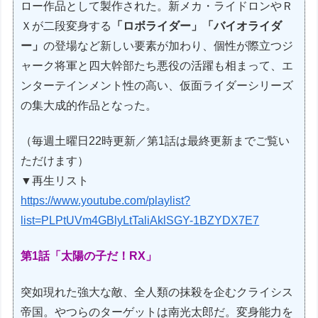
ロー作品として製作された。新メカ・ライドロンやＲ
Ｘが二段変身する
「ロボライダー」「バイオライダ
ー」
の登場など新しい要素が加わり、個性が際立つジ
ャーク将軍と四大幹部たち悪役の活躍も相まって、エ
ンターテインメント性の高い、仮面ライダーシリーズ
の集大成的作品となった。
（毎週土曜日22時更新／第1話は最終更新までご覧い
ただけます）
▼再生リスト
https://www.youtube.com/playlist?
list=PLPtUVm4GBlyLtTaliAklSGY-1BZYDX7E7
第1話「太陽の子だ！RX」
突如現れた強大な敵、全人類の抹殺を企むクライシス
帝国。やつらのターゲットは南光太郎だ。変身能力を