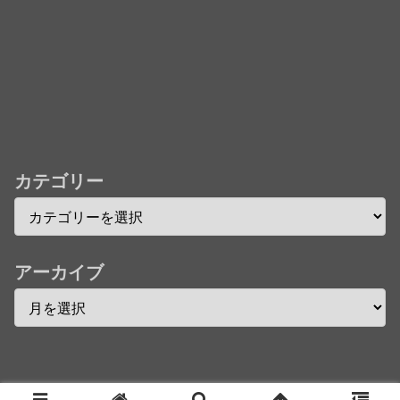
242話「遠征選抜試験㊳」【コメント欄まとめます】
【しばらく固定記事です】
★【ワートリ】風間隊3人≒忍田単騎くらいのイメー
ジかな
Powered by livedoor 相互RSS
カテゴリー
アーカイブ