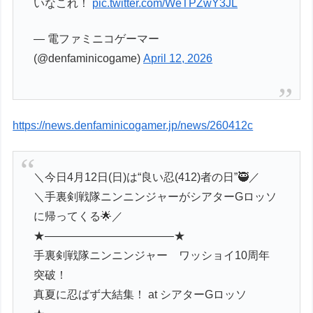
いなこれ！
pic.twitter.com/WeTPZwY3JL
— 電ファミニコゲーマー
(@denfaminicogame)
April 12, 2026
https://news.denfaminicogamer.jp/news/260412c
＼今日4月12日(日)は“良い忍(412)者の日”🥷／
＼手裏剣戦隊ニンニンジャーがシアターGロッソ
に帰ってくる🌟／
★———————————–★
手裏剣戦隊ニンニンジャー ワッショイ10周年
突破！
真夏に忍ばず大結集！ at シアターGロッソ