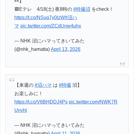
👀】
🟩Eテレ 4/18(土) 夜8時の
#特撮沼
をcheck！
https://t.co/NSug7y0lzW
#沼ハ
マ
pic.twitter.com/ZCdUnw4uhx
— NHK 沼にハマってきいてみた
(@nhk_hamatta)
April 13, 2026
【来週の
#沼ハマ
は
#特撮
沼】
お楽しみに！
https://t.co/V6BHDDJ4Ps
pic.twitter.com/NWK7R
Unyhl
— NHK 沼にハマってきいてみた
(@nhk_hamatta)
April 11, 2026