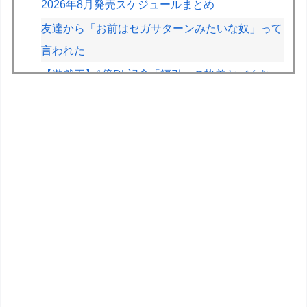
2026年8月発売スケジュールまとめ
友達から「お前はセガサターンみたいな奴」って
言われた
【遊戯王】1億DL記念「福引」の格差ヤバくな
い！？
【デレマス】Pの家の合鍵を勝手に作って部屋に
侵入しそうなアイドル
【画像】かつて天下を獲っていたYouTuberの現
在ｗｗｗｗ
【速報】とある魔術の禁書目録、最新刊でヒロイ
ン戦争決着wwwwwwwwwwwww
【画像】早朝カビキラーばらまきおばさん、結構
ばらまくｗｗｗｗ
道の駅に野菜や果物出荷してるんやけど「こうい