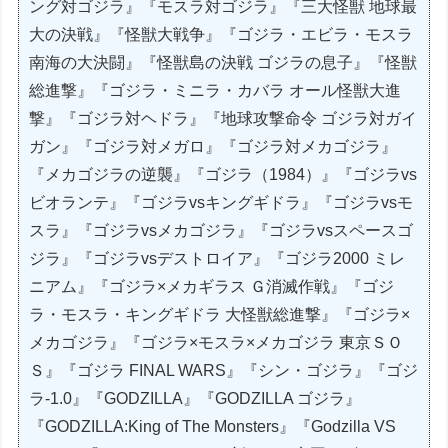
ング対ゴジラ』『モスラ対ゴジラ』『三大怪獣 地球最
大の決戦』『怪獣大戦争』『ゴジラ・エビラ・モスラ
南海の大決闘』『怪獣島の決戦 ゴジラの息子』『怪獣
総進撃』『ゴジラ・ミニラ・カバラ オール怪獣大進
撃』『ゴジラ対ヘドラ』『地球攻撃命令 ゴジラ対ガイ
ガン』『ゴジラ対メガロ』『ゴジラ対メカゴジラ』
『メカゴジラの逆襲』『ゴジラ（1984）』『ゴジラvs
ビオランテ』『ゴジラvsキングギドラ』『ゴジラvsモ
スラ』『ゴジラvsメカゴジラ』『ゴジラvsスペースゴ
ジラ』『ゴジラvsデストロイア』『ゴジラ2000 ミレ
ニアム』『ゴジラ×メカギラス Ｇ消滅作戦』『ゴジ
ラ・モスラ・キングギドラ 大怪獣総進撃』『ゴジラ×
メカゴジラ』『ゴジラ×モスラ×メカゴジラ 東京ＳＯ
Ｓ』『ゴジラ FINAL WARS』『シン・ゴジラ』『ゴジ
ラ-1.0』『GODZILLA』『GODZILLA ゴジラ』
『GODZILLA:King of The Monsters』『Godzilla VS