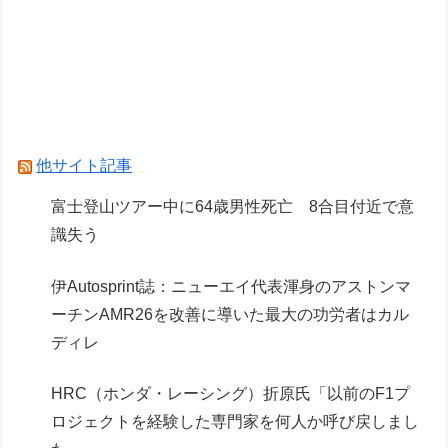
開】
ホロもプラモ出るんだ…
「メガミデバイス 皇巫（オウブ） ツクヨミ レガ
リア」コトブキヤデビュー…
他サイト記事
Powered by livedoor 相互RSS
富士登山ツアー中に64歳男性死亡 8合目付近で意
識失う
伊Autosprint誌：ニューエイ代表渾身のアストンマ
ーチンAMR26を改善に導いた最大の功労者はカル
ディレ
HRC（ホンダ・レーシング）折原氏「以前のF1プ
ロジェクトを経験した専門家を何人か呼び戻しまし