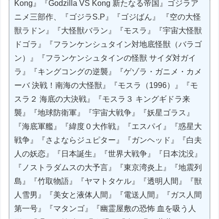
Kong』『Godzilla VS Kong 新たなる帝国』ゴジラア
ニメ三部作、『ゴジラS.P』『ゴジばん』 『空の大怪
獣ラドン』『大怪獣バラン』『モスラ』『宇宙大怪獣
ドゴラ』『フランケンシュタイン対地底怪獣（バラゴ
ン）』『フランケンシュタインの怪獣 サイダ対ガイ
ラ』『キングコングの逆襲』『ゲゾラ・ガニメ・カメ
ーバ 決戦！南海の大怪獣』『モスラ（1996）』『モ
スラ２ 海底の大決戦』『モスラ３ キングギドラ来
襲』『地球防衛軍』『宇宙大戦争』『妖星ゴラス』
『海底軍艦』『緯度０大作戦』『エスパイ』『惑星大
戦争』『さよならジュピター』『ガンヘッド』『白夫
人の妖恋』『日本誕生』『世界大戦争』『日本沈没』
『ノストラダムスの大予言』『東京湾炎上』『地震列
島』『竹取物語』『ヤマトタケル』『透明人間』『獣
人雪男』『美女と液体人間』『電送人間』『ガス人間
第一号』『マタンゴ』『幽霊屋敷の恐怖 血を吸う人