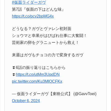
#仮面ライダーガヴ
第7話『仮面の下はどんな味』
https://t.co/pcv2bpMG4x
どうなる？ガヴとヴァレン初対面
ショウマと幸果がはぴぱれ仕事に大奮闘！
芸術家の卵をグラニュートから救え！
来週はガヴもチョコの力で変身するガヴ
⏬6話の振り返りはこちらから
⏬
https://t.co/utMm3UpdDN
pic.twitter.com/Ku3MIQCFKx
— 仮面ライダーガヴ【東映公式】 (@GavvToei)
October 6, 2024