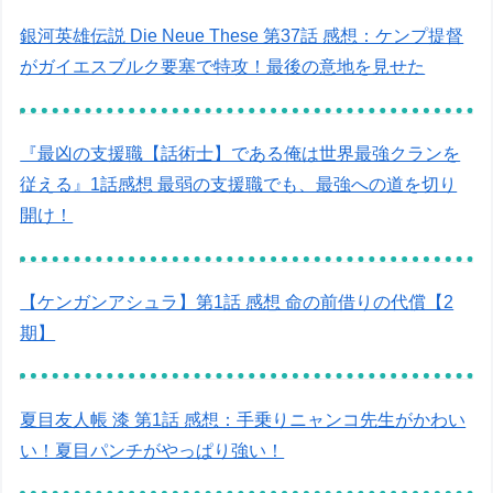
銀河英雄伝説 Die Neue These 第37話 感想：ケンプ提督
がガイエスブルク要塞で特攻！最後の意地を見せた
『最凶の支援職【話術士】である俺は世界最強クランを
従える』1話感想 最弱の支援職でも、最強への道を切り
開け！
【ケンガンアシュラ】第1話 感想 命の前借りの代償【2
期】
夏目友人帳 漆 第1話 感想：手乗りニャンコ先生がかわい
い！夏目パンチがやっぱり強い！