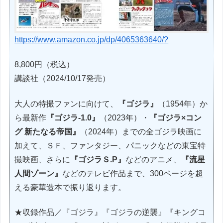
https://www.amazon.co.jp/dp/4065363640/?
8,800円（税込）
講談社（2024/10/17発売）
大人の特撮ファンに向けて、
『ゴジラ』
（1954年）か
ら最新作
『ゴジラ-1.0』
（2023年）・
『ゴジラ×コン
グ 新たなる帝国』
（2024年）までの全ゴジラ映画に
加えて、ＳＦ、ファンタジー、パニックなどの東宝特
撮映画、さらに
『ゴジラＳ.P』
などのアニメ、
『流星
人間ゾーン』
などのテレビ作品まで、300ページを超
える豪華造本で振り返ります。
★収録作品／『ゴジラ』『ゴジラの逆襲』『キングコ