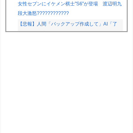
女性セブンにイケメン棋士”S6”が登場 渡辺明九
段大激怒????????????
【悲報】人間「バックアップ作成して」AI「了
解。あ、間違えちゃったｗ」→シャレにならない
やらかしで終わるｗｗｗｗｗ
【画像】早朝カビキラーばらまきおばさん、結構
ばらまくｗｗｗｗ
【画像】漫画家・桂正和の描いた最新パ0ツイラ
ストにネット衝撃「この質感の出し方」「実写か
と思いました]
【動画】ガチ勢同士のボンバーマン、凄いｗｗｗ
ｗｗｗｗｗｗｗｗｗ
【アズールレーン】グッスマ上海「大鳳：プライ
ベート・クォーターズVer.」フィギュア【原型公