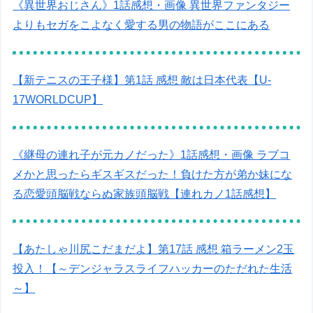
《異世界おじさん》1話感想・画像 異世界ファンタジー
よりもセガをこよなく愛する男の物語がここにある
【新テニスの王子様】第1話 感想 敵は日本代表【U-
17WORLDCUP】
《継母の連れ子が元カノだった》1話感想・画像 ラブコ
メかと思ったらギスギスだった！負けた方が弟か妹にな
る恋愛頭脳戦ならぬ家族頭脳戦【連れカノ1話感想】
【あたしゃ川尻こだまだよ】第17話 感想 箱ラーメン2玉
投入！【～デンジャラスライフハッカーのただれた生活
～】