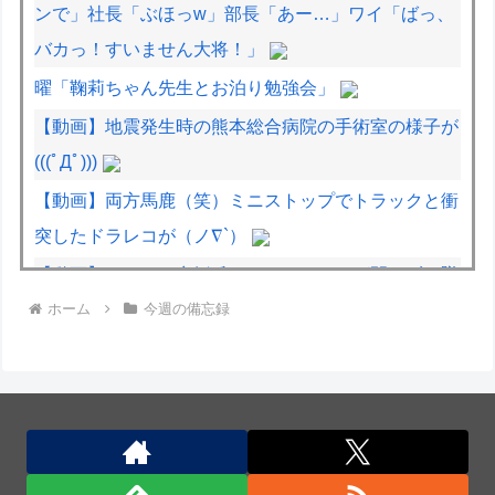
ンで」社長「ぶほっw」部長「あー…」ワイ「ばっ、
バカっ！すいません大将！」
曜「鞠莉ちゃん先生とお泊り勉強会」
【動画】地震発生時の熊本総合病院の手術室の様子が
(((ﾟДﾟ)))
【動画】両方馬鹿（笑）ミニストップでトラックと衝
突したドラレコが（ノ∇`）
【動画】ロシアの空挺兵、パラシュートが開かずに墜
ホーム
今週の備忘録
落してしまう。
【動画】高速道路を走行中の車からリアガラスが飛ん
でくる事故(ﾟoﾟ)
石破茂前総理「ウクライナが核放棄しなければロシア
侵攻しなかった」！