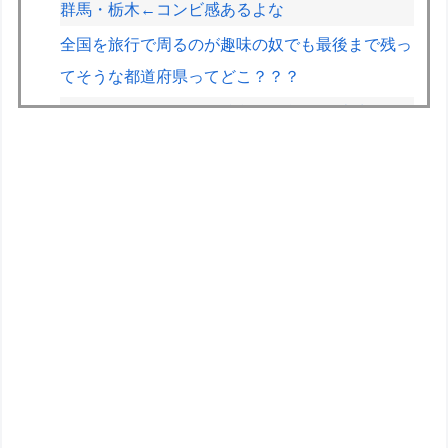
群馬・栃木←コンビ感あるよな
全国を旅行で周るのが趣味の奴でも最後まで残っ
てそうな都道府県ってどこ？？？
コルトン・ハータのF1参戦の可能性が消滅した
らしい
【悲報】黒人、卑怯すぎて炎上するｗｗｗｗ
【悲報】ライター「ちいかわが反社とコラボして
た」ﾊﾟｼｬｯ
【速報】とある魔術の禁書目録、最新刊でヒロイ
ン戦争決着wwwwwwwwwwwww
【遊戯王】1億DL記念「福引」の格差ヤバくな
い！？
キメラって倫理観無くせば普通に作れるんか？