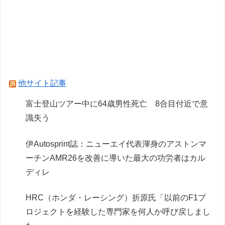
【シャニマス】人魚姫の世界に迷い込んだらどん
な人が助けてくれたか、をアイドルの誕生日で見
たら
Powered by livedoor 相互RSS
他サイト記事
富士登山ツアー中に64歳男性死亡 8合目付近で意
識失う
伊Autosprint誌：ニューエイ代表渾身のアストンマ
ーチンAMR26を改善に導いた最大の功労者はカル
ディレ
HRC（ホンダ・レーシング）折原氏「以前のF1プ
ロジェクトを経験した専門家を何人か呼び戻しまし