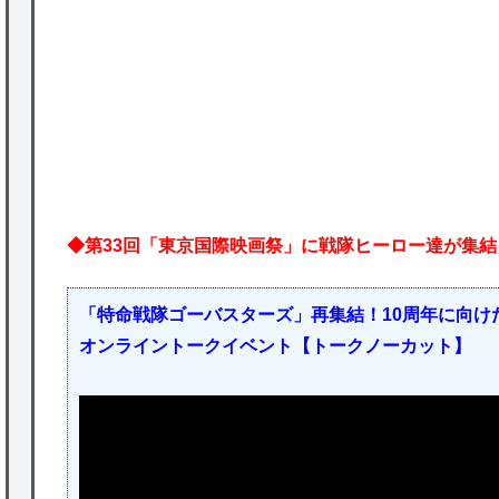
を託すつもりで黒トリガー化したんじゃねえ
かな。
P
★【ワートリ】対ボーダーに特化とは言うけ
ど
★【ワートリ】2周目も全員でやる隊と分担
でやる隊はそれぞれどの位いるんだろうか特
◆第33回「東京国際映画祭」に戦隊ヒーロー達が集結
別課題消化時は別として
Powered by livedoor 相互RSS
「特命戦隊ゴーバスターズ」再集結！10周年に向けた
オンライントークイベント【トークノーカット】