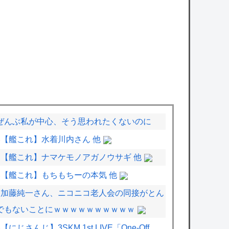
ぜんぶ私が中心、そう思われたくないのに
【艦これ】水着川内さん 他
【艦これ】ナマケモノアガノウサギ 他
【艦これ】もちもちーの本気 他
加藤純一さん、ニコニコ老人会の同接がとん
でもないことにｗｗｗｗｗｗｗｗｗｗ
【にじさんじ】3SKM 1st LIVE「One-Off