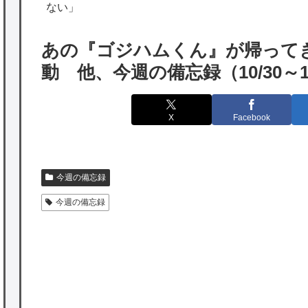
出たあの親日経営者に海外が大騒ぎ
ない」
海外「勘弁して！」米国人が最も恐れる日本
あの『ゴジハムくん』が帰ってき
の為替介入再びで海外が大騒ぎ
動 他、今週の備忘録（10/30～1
韓国人「実は日本経済を支えて生かしている
のは韓国人である理由がこちら…」→「日本
X
Facebook
も感謝してるらしい…（ﾌﾞﾙﾌﾞﾙ」＝韓国の反
応
海外「日本よ、お前がナンバーワンだ」 熊
今週の備忘録
本地震直後の日本の対応のスピードに世界が
今週の備忘録
衝撃
★【ワートリ】細かい情報まで含めて構成さ
れたキャラの掛け合いだからなぁ（約100人）
★【ワートリ】基本的に最上さんも迅に後事