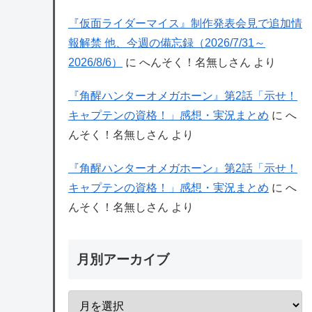
『仮面ライダーマイス』制作発表会見で追加情
報解禁 他、今週の備忘録（2026/7/31～
2026/8/6）
に
へんそく！名無しさん
より
『角醒ハンターオメガホーン』第2話「示せ！
キャプテンの資格！」感想・実況まとめ
に
へ
んそく！名無しさん
より
『角醒ハンターオメガホーン』第2話「示せ！
キャプテンの資格！」感想・実況まとめ
に
へ
んそく！名無しさん
より
月別アーカイブ