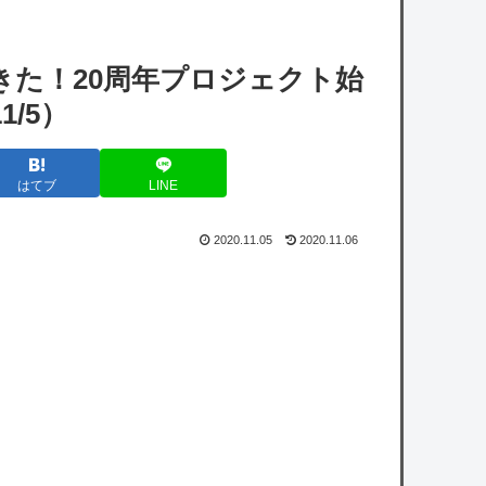
ん、ビスケより弱かったｗｗｗｗ
【悲報】有名漫画家「体重の減少が止まりま
た！20周年プロジェクト始
せん」 →半年で激減してファンから心配の声
1/5）
「ヒロアカ」久しぶりに読んだけどエンデヴ
はてブ
LINE
ァーって正直そこまで悪いことしたかな
エドウィン・ディアス(3年103億円) 11登板
2020.11.05
2020.11.06
防御率11.00 WHIP2.44 被打率.357←こいつ
WWWWWWWWWWWWWWWWWWWWWW
WWWWW
【巨人対ヤクルト18回戦】5（右） 笹原 操
希 6（捕） 岸田 行倫
【悲報】山田哲人さん、「５億円ドロボー」
と言われるｗｗｗｗｗｗｗｗｗｗｗｗｗｗｗ