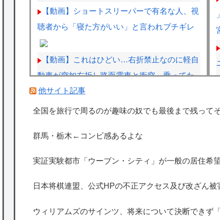
【動画】ショートスリーパーで有名な人、視
聴者から「寝た方がいい」と言われブチギレ
【動画】これはひどい…右折禁止なのに軽自
動車が突如右折し路面電車と衝突→乗ってた
他サイト記事
三人組が車を捨て逃走ｗｗｗｗｗｗ
キャデラックF1、致命的なブレーキ問題の
全国を旅行で周るのが趣味の奴でも最後まで残って
原因が明らかになるも解決には至っておらず
群馬・栃木←コンビ感あるよな
めども立たず
暇やから近くの山に探検するぜ
実証実験都市「ウーブン・シティ」が一般の居住希望
【AM4】さすがにDDR5へ乗り換えるタイミ
日本将棋連盟、公式HPの不正アクセス及び改ざん被
ング逃し感が半端ない
海外「日本は特別！」日本の地震支援を申し
ウィリアムズのサインツ、将来について決断できず