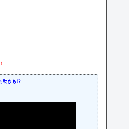
ｗｗｗ
owered by livedoor 相互RSS
！
動きも!?