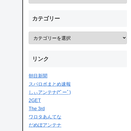
カテゴリー
リンク
朝目新聞
スパロボまとめ速報
しぃアンテナ(*ﾟーﾟ)
2GET
The 3rd
ワロタあんてな
だめぽアンテナ