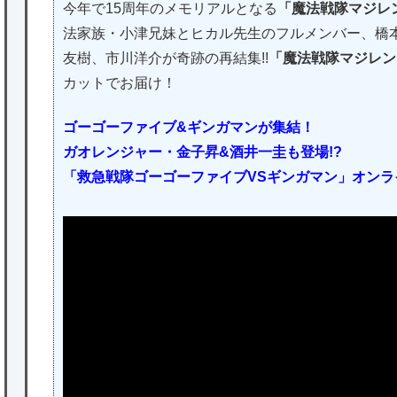
今年で15周年のメモリアルとなる
「魔法戦隊マジレ
法家族・小津兄妹とヒカル先生のフルメンバー、橋
友樹、市川洋介が奇跡の再結集!!
「魔法戦隊マジレン
カットでお届け！
ゴーゴーファイブ&ギンガマンが集結！
ガオレンジャー・金子昇&酒井一圭も登場!?
「救急戦隊ゴーゴーファイブVSギンガマン」オンラ