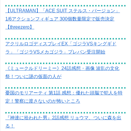
【ULTRAMAN】「ACE SUIT ステルス・バージョン」
1/6アクションフィギュア 300個数量限定で販売決定
【threezero】
アクリルロゴディスプレイEX「ゴジラVSキングギド
ラ」「ゴジラVSメカゴジラ」プレバン受注開始
《ミュークルドリーミー》24話感想・画像 波乱の文化
祭！ついに謎の仮面の人が
憂国のモリアーティ 第1話 感想：優れた頭脳で犯人を特
定！警察に渡さないのが怖いところ
『神達に拾われた男』2話感想 リョウマ、ついに森を出
る！