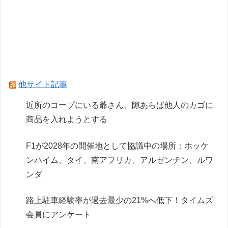
テト 通常衣装Ver.」「重音テト SV衣装Ver.」
【彩色原型公開】
「メガミデバイス 皇巫（オウブ） ツクヨミ レガ
リア」コトブキヤデビュー…
【画像】AI「写真の背景削除？ガンプラの箱追加
他サイト記事
しといてあげよ
近所のコープにいる爺さん、隙あらば他人のカゴに
商品を入れようとする
Powered by livedoor 相互RSS
F1が2028年の開催地として協議中の場所：ホッケ
ンハイム、タイ、南アフリカ、アルゼンチン、ルワ
ンダ
路上駐車経験率が過去最少の21%へ低下！タイムズ
会員にアンケート