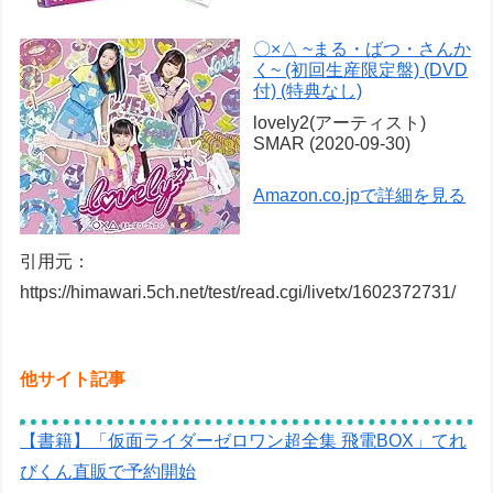
〇×△ ~まる・ばつ・さんか
く~ (初回生産限定盤) (DVD
付) (特典なし)
lovely2(アーティスト)
SMAR (2020-09-30)
Amazon.co.jpで詳細を見る
引用元：
https://himawari.5ch.net/test/read.cgi/livetx/1602372731/
他サイト記事
【書籍】「仮面ライダーゼロワン超全集 飛電BOX」てれ
びくん直販で予約開始