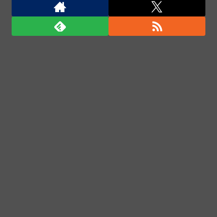
AIが自然界にないウイルスを設計、16種類で増殖を確
認…米スタンフォード大！
韓国調査船が竹島周辺の日本EEZ内で調査か、ワイヤ
のようなもの海中に投入…外務省が抗議！
飛行開発実験団のF-2戦闘機に大型の謎ミサイル…ス
テルス性と射程1000kmを誇る「最新鋭の空母キラ
ー」か？！
「君たちはどう生きるか」Blu-ray予約受付開始！ア
フレコ台本や絵コンテ、米津玄師による主題歌「地球
儀」ミュージッククリップ収録。スタジオジブリ作品
で初の「4K UHD」版も発売！！
★【ワートリ】今月新発売!!第27巻まとめ【コメント