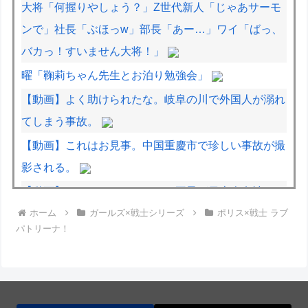
大将「何握りやしょう？」Z世代新人「じゃあサーモ
ンで」社長「ぶほっw」部長「あー…」ワイ「ばっ、
バカっ！すいません大将！」
曜「鞠莉ちゃん先生とお泊り勉強会」
【動画】よく助けられたな。岐阜の川で外国人が溺れ
てしまう事故。
【動画】これはお見事。中国重慶市で珍しい事故が撮
影される。
【動画】タイのティパンコーン王子が日本人女性とデ
ホーム
ガールズ×戦士シリーズ
ポリス×戦士 ラブ
ートか？
パトリーナ！
【動画】DJI Neo2で釣りの自撮りをしようとした男
の悲劇（ノ∇`）
中国国防省、海自イージス艦のトマホーク実射試験を
批判「国際社会は新型軍国主義を団結して阻止を」！