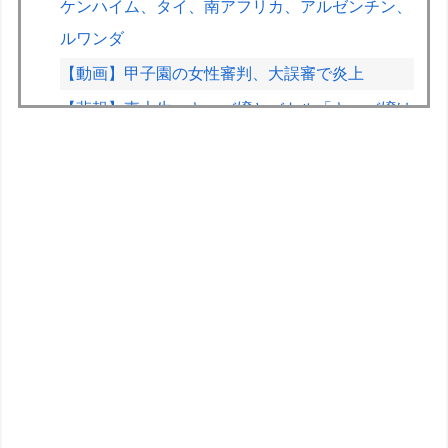
ケンハイム、タイ、南アフリカ、アルゼンチン、
ルワンダ
【動画】甲子園の女性審判、大誤審で炎上
【悲報】東大生、キャバ嬢とバトル「キャバ嬢は
パチのクソ台」→X民絶賛の嵐ｗｗｗｗ
【画像】Ｘ民「人生がつまらないと感じている人
へ。今すぐ『これ』をやってください。」6.9万
いいね
割と批判されてるけどエルデンDLCも面白かった
よね？ ミケラダ以外は
『スーパーマリオサンシャイン』とかいう神ゲー
IT業界、「未経験者は要らない、経験者はいな
い」の地獄絵図にwww
【重音テト】コナミデフォルメフィギュア「重音