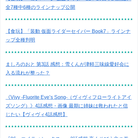
全7種中6種のラインナップ公開
【食玩】「装動 仮面ライダーセイバー Book7」ラインナ
ップ全種判明
ましろのおと 第3話 感想：雪くんが津軽三味線愛好会に
入る流れが整った？
《Vivy -Fluorite Eye’s Song-（ヴィヴィフローライトアイ
ズソング）》4話感想・画像 最期に姉妹は救われたと信
じたい【ヴィヴィ4話感想】