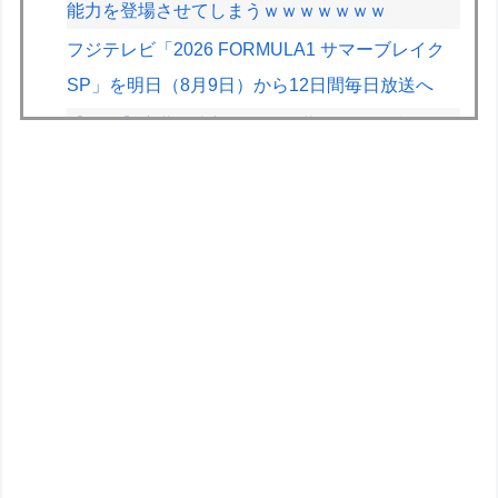
能力を登場させてしまうｗｗｗｗｗｗｗ
フジテレビ「2026 FORMULA1 サマーブレイク
SP」を明日（8月9日）から12日間毎日放送へ
【JT杯】斎藤慎太郎八段が伊藤匠二冠に勝ち、
準決勝進出
F1が2028年の開催地として協議中の場所：ホッ
ケンハイム、タイ、南アフリカ、アルゼンチン、
ルワンダ
昔、鳥山明がやってたやつのドラゴンの名前わか
るやついる？
【画像】GANTZの絶望シーン、ここで決まる
wwww
【FGO】ファット「ランサー/メリュジーヌ」フ
ィギュア【明日発売】