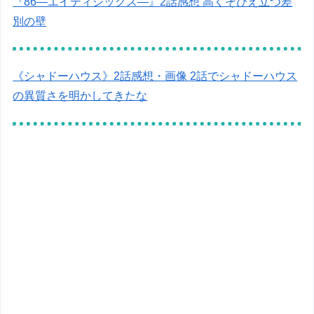
『86―エイティシックス―』2話感想 高くそびえ立つ差
別の壁
《シャドーハウス》2話感想・画像 2話でシャドーハウス
の異質さを明かしてきたな