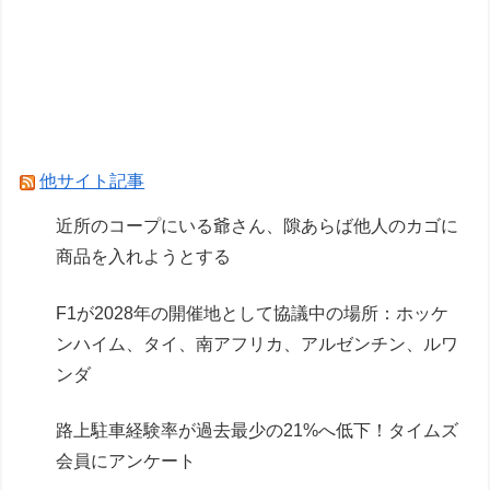
【画像】AI「写真の背景削除？ガンプラの箱追加
しといてあげよ
【ガンプラ】PGU νガンダム、4割引きの店舗が
現れる…安いけど置く場所が…
他サイト記事
Powered by livedoor 相互RSS
近所のコープにいる爺さん、隙あらば他人のカゴに
商品を入れようとする
F1が2028年の開催地として協議中の場所：ホッケ
ンハイム、タイ、南アフリカ、アルゼンチン、ルワ
ンダ
路上駐車経験率が過去最少の21%へ低下！タイムズ
会員にアンケート