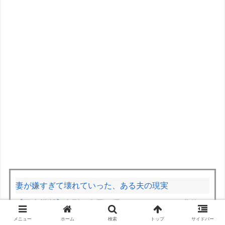
妻が嫌すぎて壊れていった、ある夫の現実
【日本横断】大型の台風15号(チャンホン)…お盆休み
の天気に影響するおそれ
メニュー
ホーム
検索
トップ
サイドバー