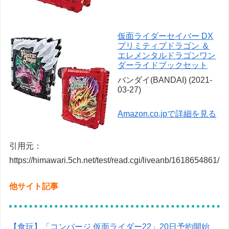
仮面ライダーセイバー DX
プリミティブドラゴン ＆
エレメンタルドラゴンワン
ダーライドブックセット
バンダイ(BANDAI) (2021-
03-27)
Amazon.co.jpで詳細を見る
引用元：
https://himawari.5ch.net/test/read.cgi/liveanb/1618654861/
他サイト記事
【食玩】「コンバージ 仮面ライダー22」20日予約開始、