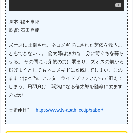
脚本: 福田卓郎
監督: 石田秀範
ズオスに圧倒され、ネコメギドにされた芽依を救うこ
ともできない…。 倫太郎は無力な自分に苛立ちを募ら
せる。 その間にも芽依の力は弱まり、ズオスの前から
逃げようとしてもネコメギドに変貌してしまい、この
ままでは本当にアルターライドブックとなって消えて
しまう。飛羽真は、弱気になる倫太郎を懸命に励ます
のだが…。
☆番組HP
https://www.tv-asahi.co.jp/saber/