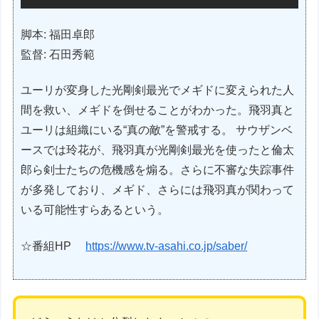
脚本: 福田卓郎
監督: 石田秀範
ユーリが変身した光剛剣最光でメギドに変えられた人
間を救い、メギドを倒せることがわかった。飛羽真と
ユーリは組織にいる“真の敵”を警戒する。 サウザンベ
ースでは玲花が、飛羽真が光剛剣最光を使ったと倫太
郎ら剣士たちの危機感を煽る。さらに不審な失踪事件
が多発しており、メギド、さらには飛羽真が関わって
いる可能性すらあるという。
☆番組HP
https://www.tv-asahi.co.jp/saber/