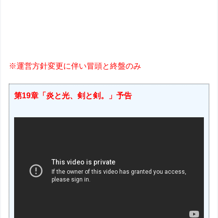
※運営方針変更に伴い冒頭と終盤のみ
第19章「炎と光、剣と剣。」予告