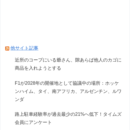
ら2人が死傷、車の運転手を逮捕
【悲報】加藤桃子女流四段、色紙をメルカリで転
売宣言される????
Powered by livedoor 相互RSS
他サイト記事
近所のコープにいる爺さん、隙あらば他人のカゴに
商品を入れようとする
F1が2028年の開催地として協議中の場所：ホッケ
ンハイム、タイ、南アフリカ、アルゼンチン、ルワ
ンダ
路上駐車経験率が過去最少の21%へ低下！タイムズ
会員にアンケート