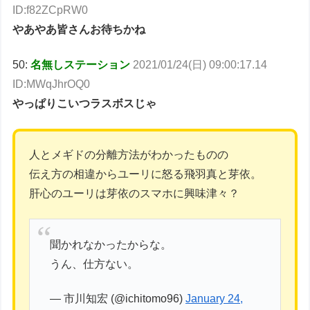
ID:f82ZCpRW0
やあやあ皆さんお待ちかね
50:
名無しステーション
2021/01/24(日) 09:00:17.14
ID:MWqJhrOQ0
やっぱりこいつラスボスじゃ
人とメギドの分離方法がわかったものの
伝え方の相違からユーリに怒る飛羽真と芽依。
肝心のユーリは芽依のスマホに興味津々？
聞かれなかったからな。
うん、仕方ない。
— 市川知宏 (@ichitomo96)
January 24,