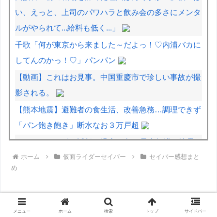
い、えっと、上司のパワハラと飲み会の多さにメンタ
ルがやられて...給料も低く...」
千歌「何が東京から来ました～だよっ！♡内浦バカに
してんのかっ！♡」パンパン
【動画】これはお見事。中国重慶市で珍しい事故が撮
影される。
【熊本地震】避難者の食生活、改善急務…調理できず
「パン飽き飽き」断水なお３万戸超
イタリア・ナポリ近郊で過去40年で最大規模の地震
ホーム
仮面ライダーセイバー
セイバー感想まと
「M4.7」の揺れを観測
め
痩せたい奴はブラックコーヒー飲め
熟練オペレーター不要な「迎撃ドローン」のテストを
完了…自らが目標を追尾する映像公開！
メニュー
ホーム
検索
トップ
サイドバー