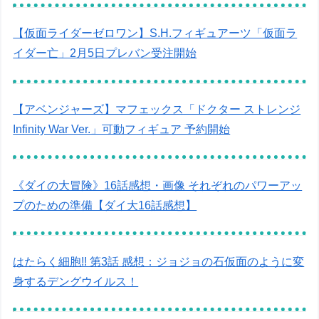
【仮面ライダーゼロワン】S.H.フィギュアーツ「仮面ラ
イダー亡」2月5日プレバン受注開始
【アベンジャーズ】マフェックス「ドクター ストレンジ
Infinity War Ver.」可動フィギュア 予約開始
《ダイの大冒険》16話感想・画像 それぞれのパワーアッ
プのための準備【ダイ大16話感想】
はたらく細胞!! 第3話 感想：ジョジョの石仮面のように変
身するデングウイルス！