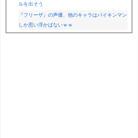
ルを出そう
『フリーザ』の声優、他のキャラはバイキンマン
しか思い浮かばないｗｗ
【画像】Ｘ民「人生がつまらないと感じている人
へ。今すぐ『これ』をやってください。」6.9万
いいね
【朗報】Vtuber界、新たなる『弱男の姫』が爆誕
ｗｗｗｗｗｗｗｗｗｗｗ
【動画】甲子園の女性審判、大誤審で炎上
F1が2028年の開催地として協議中の場所：ホッ
ケンハイム、タイ、南アフリカ、アルゼンチン、
ルワンダ
高校生2人が乗るスクーターと車が衝突し高校生