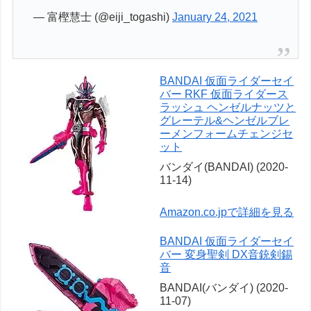
— 富樫慧士 (@eiji_togashi)
January 24, 2021
BANDAI 仮面ライダーセイ
バー RKF 仮面ライダース
ラッシュ ヘンゼルナッツと
グレーテル&ヘンゼルブレ
ーメンフォームチェンジセ
ット
バンダイ(BANDAI) (2020-
11-14)
Amazon.co.jpで詳細を見る
BANDAI 仮面ライダーセイ
バー 変身聖剣 DX音銃剣錫
音
BANDAI(バンダイ) (2020-
11-07)