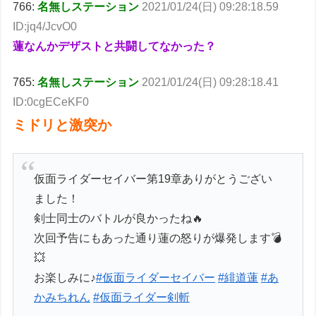
766:
名無しステーション
2021/01/24(日) 09:28:18.59
ID:jq4/JcvO0
蓮なんかデザストと共闘してなかった？
765:
名無しステーション
2021/01/24(日) 09:28:18.41
ID:0cgECeKF0
ミドリと激突か
仮面ライダーセイバー第19章ありがとうござい
ました！
剣士同士のバトルが良かったね🔥
次回予告にもあった通り蓮の怒りが爆発します💣
💥
お楽しみに♪
#仮面ライダーセイバー
#緋道蓮
#あ
かみちれん
#仮面ライダー剣斬