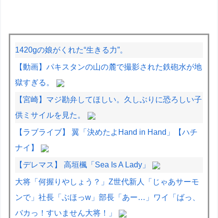
1420gの娘がくれた“生きる力”。
【動画】パキスタンの山の麓で撮影された鉄砲水が地
獄すぎる。
【宮崎】マジ勘弁してほしい。久しぶりに恐ろしい子
供ミサイルを見た。
【ラブライブ】 翼「決めたよHand in Hand」【ハチ
ナイ】
【デレマス】 高垣楓「Sea Is A Lady」
大将「何握りやしょう？」Z世代新人「じゃあサーモ
ンで」社長「ぶほっw」部長「あー…」ワイ「ばっ、
バカっ！すいません大将！」