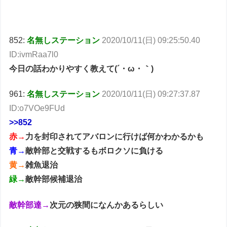
852:
名無しステーション
2020/10/11(日) 09:25:50.40
ID:ivmRaa7l0
今日の話わかりやすく教えて(´・ω・｀)
961:
名無しステーション
2020/10/11(日) 09:27:37.87
ID:o7VOe9FUd
>>852
赤→
力を封印されてアバロンに行けば何かわかるかも
青→
敵幹部と交戦するもボロクソに負ける
黄→
雑魚退治
緑→
敵幹部候補退治
敵幹部達→
次元の狭間になんかあるらしい