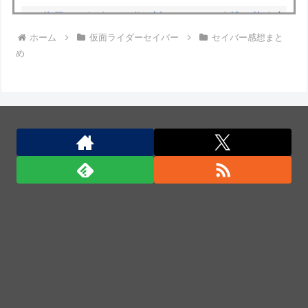
AIが指示なく個人や組織に対しサイバー攻撃…英政府
ホーム
仮面ライダーセイバー
セイバー感想まと
機関の性能評価試験中！
め
日本の防衛白書「韓国は重要な隣国」だと3年連続で
位置づけ…韓国メディア！
米軍、長射程精密ミサイルほぼ使い切る…「危険な水
準まで減少」と軍高官が警告！
日本の防衛白書「韓国は重要な隣国」だと3年連続で
位置づけ…韓国メディア！
「君たちはどう生きるか」Blu-ray予約受付開始！ア
フレコ台本や絵コンテ、米津玄師による主題歌「地球
儀」ミュージッククリップ収録。スタジオジブリ作品
で初の「4K UHD」版も発売！！
★【ワートリ】今月新発売!!第27巻まとめ【コメント