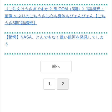
《ご注文はうさぎですか？ BLOOM（3期）》1話感想・
画像 久ぶりのごちうさに心も身体もぴょんぴょん【ごち
うさ3期1話感想】
【驚愕】NASA、とんでもなく遠い銀河を発見してしま
う
前へ
1
2