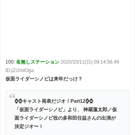
100:
名無しステーション
2020/10/11(日) 09:14:56.49
ID:jZi2mIOga
仮面ライダーシノビは来年だっけ？
⌚⌚キャスト発表だジオ！Part12⌚⌚
「仮面ライダーシノビ」より、 神蔵蓮太郎／仮
面ライダーシノビ役の多和田任益さんの出演が
決定ジオ〜！