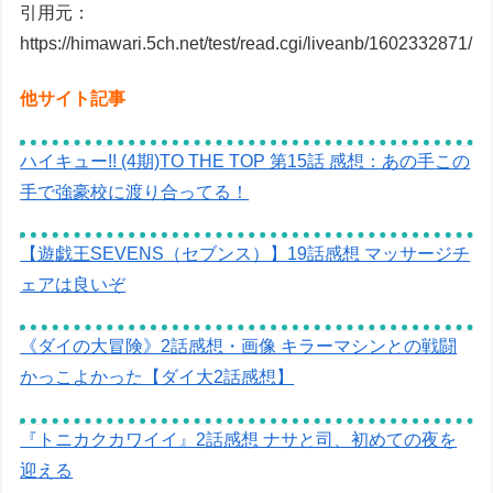
引用元：
https://himawari.5ch.net/test/read.cgi/liveanb/1602332871/
他サイト記事
ハイキュー!! (4期)TO THE TOP 第15話 感想：あの手この
手で強豪校に渡り合ってる！
【遊戯王SEVENS（セブンス）】19話感想 マッサージチ
ェアは良いぞ
《ダイの大冒険》2話感想・画像 キラーマシンとの戦闘
かっこよかった【ダイ大2話感想】
『トニカクカワイイ』2話感想 ナサと司、初めての夜を
迎える