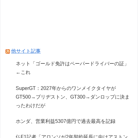
両津勘吉(2026)「こち亀の初版本おじいちゃんが
持ってるかもしれないよ！内容は変わらないから
ね！」
【学マス】初星学園のお色気担当
ドラクエのゼシカとかいう人気キャラwww
他サイト記事
Powered by livedoor 相互RSS
ネット「ゴールド免許はペーパードライバーの証」
←これ
SuperGT：2027年からのワンメイクタイヤが
GT500→ブリヂストン、GT300→ダンロップに決ま
ったわけだが
ホンダ、営業利益5307億円で過去最高を記録
仏F1記者「アロンソが2年契約延長に向けアストン