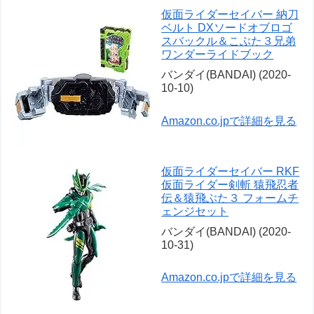
仮面ライダーセイバー 納刀
ベルト DXソードオブロゴ
スバックル＆こぶた３兄弟
ワンダーライドブック
バンダイ(BANDAI) (2020-
10-10)
Amazon.co.jpで詳細を見る
仮面ライダーセイバー RKF
仮面ライダー剣斬 猿飛忍者
伝＆猿飛ぶた３ フォームチ
ェンジセット
バンダイ(BANDAI) (2020-
10-31)
Amazon.co.jpで詳細を見る