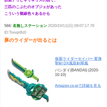
以前アリとキリギリスの回で、
三匹のこぶたのオブジェがあった
こういう複線色々あるかも
566:
名無しステーション
2020/10/11(日) 09:07:17.78
ID:Tsvvpr8z0
豚のライダーが出るとは
仮面ライダーセイバー 変身
聖剣 DX風双剣翠風
バンダイ(BANDAI) (2020-
10-10)
Amazon.co.jpで詳細を見る