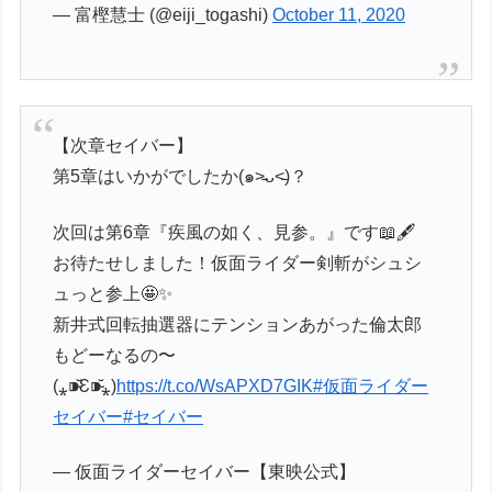
— 富樫慧士 (@eiji_togashi)
October 11, 2020
【次章セイバー】
第5章はいかがでしたか(๑˃̵ᴗ˂̵)？
次回は第6章『疾風の如く、見参。』です📖🖋
お待たせしました！仮面ライダー剣斬がシュシ
ュっと参上🤩✨
新井式回転抽選器にテンションあがった倫太郎
もどーなるの〜
(⁎⁍̴̆Ɛ⁍̴̆⁎)
https://t.co/WsAPXD7GIK
#仮面ライダー
セイバー
#セイバー
— 仮面ライダーセイバー【東映公式】