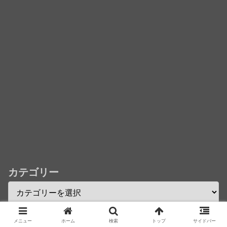
欄まとめます】【しばらく固定記事です】
★【ワートリ】今月第241話「遠征選抜試験㊲」第
242話「遠征選抜試験㊳」【コメント欄まとめます】
【しばらく固定記事です】
★【ワートリ】風間隊3人≒忍田単騎くらいのイメー
ジかな
Powered by livedoor 相互RSS
カテゴリー
アーカイブ
メニュー
ホーム
検索
トップ
サイドバー