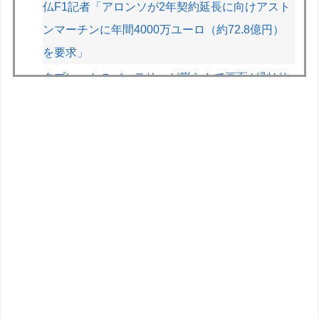
仏F1記者「アロンソが2年契約延長に向けアスト
ンマーチンに年間4000万ユーロ（約72.8億円）
を要求」
タブレットのバッテリーが膨らんで画面が剥がれ
てきたんやが
スーパーカブってもう完全にビジネスバイクとし
ての役目を終えてしまったよな
【画像】絵師「印刷会社にゴミみたい印刷された
から晒すわ」→お前がクレーマーだと大炎上
【画像】旅人女子「夜景を撮りたかっただけなの
に、故郷の村が燃やされたみたいになった」
←26万ｲｲﾈｗｗｗｗ
【悲報】教室、ヤンキーがブチ切れでとんでもな
い空気になるｗｗｗｗ