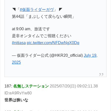
◥「
#仮面ライダーガヴ
」 ◤
第44話「まぶしくて戻らない瞬間」
at 9:00 am、放送です
是非オンタイムでご視聴ください
#nitiasa
pic.twitter.com/NFDwNgX0Dq
— 仮面ライダー公式 (@HKR20_official)
July 19,
2025
187:
名無しステーション
2025/07/20(日) 09:02:11.38
ID:eA9RvYw80
世界は狭いな