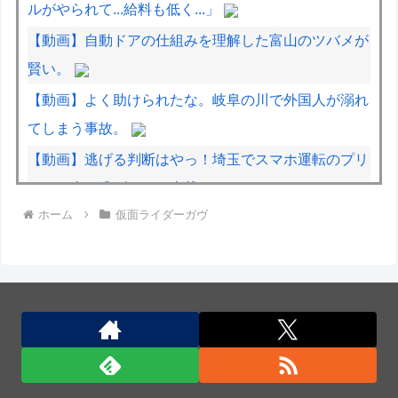
ルがやられて...給料も低く...」
【動画】自動ドアの仕組みを理解した富山のツバメが
賢い。
【動画】よく助けられたな。岐阜の川で外国人が溺れ
てしまう事故。
【動画】逃げる判断はやっ！埼玉でスマホ運転のプリ
ウスに当て逃げされる車載。
ホーム
仮面ライダーガヴ
【日本横断】大型の台風15号(チャンホン)…お盆休み
の天気に影響するおそれ
サウジ・パキスタン・トルコ3カ国が共同防衛協定締
結…「イスラム版NATO」指摘も！
サウジ・パキスタン・トルコ3カ国が共同防衛協定締
結…「イスラム版NATO」指摘も！
サウジ・パキスタン・トルコ3カ国が共同防衛協定締