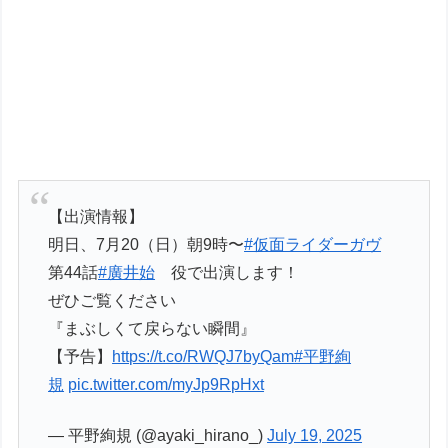
【出演情報】
明日、7月20（日）朝9時〜
#仮面ライダーガヴ
第44話
#廣井始
役で出演します！
ぜひご覧ください
『まぶしくて戻らない瞬間』
【予告】
https://t.co/RWQJ7byQam
#平野絢
規
pic.twitter.com/myJp9RpHxt
— 平野絢規 (@ayaki_hirano_)
July 19, 2025