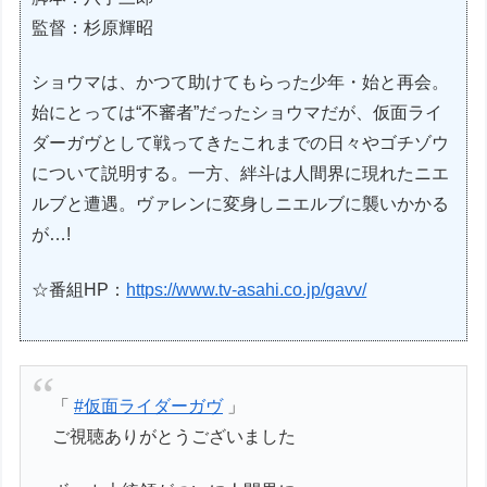
監督：杉原輝昭
ショウマは、かつて助けてもらった少年・始と再会。
始にとっては“不審者”だったショウマだが、仮面ライ
ダーガヴとして戦ってきたこれまでの日々やゴチゾウ
について説明する。一方、絆斗は人間界に現れたニエ
ルブと遭遇。ヴァレンに変身しニエルブに襲いかかる
が…!
☆番組HP：
https://www.tv-asahi.co.jp/gavv/
「
#仮面ライダーガヴ
」
ご視聴ありがとうございました