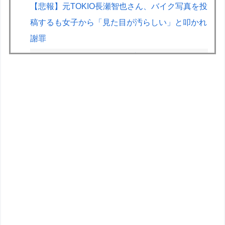
【悲報】元TOKIO長瀬智也さん、バイク写真を投
稿するも女子から「見た目が汚らしい」と叩かれ
謝罪
キャデラックF1、致命的なブレーキ問題の原因
が明らかになるも解決には至っておらずめども立
たず
世界のケイスケ・ホンダ「ラーメン700円は安す
ぎる！2000円にするべき」
【画像】露悪アニメ化ブーム、はじまるｗｗｗｗ
ｗｗｗ
【遊戯王】Fカップは「烙印」多すぎじゃない？
オリジナル30MS何となく考えたりするけど塗装
とか改造しちゃったら元の姿に戻せない！勿体無
い！って日和る！！