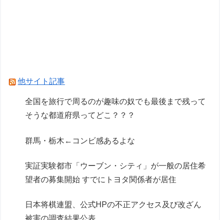
【NEEDY GIRL OVERDOSE】システムサービス
「超絶最かわてんしちゃん」プライズフィギュア
【彩色原型公開】
【リコリス・リコイル】セガ「錦木千束」と「井
ノ上たきな」 STREET SNAP プライズフィギュ
他サイト記事
ア【彩色原型公開】
全国を旅行で周るのが趣味の奴でも最後まで残って
そうな都道府県ってどこ？？？
Powered by livedoor 相互RSS
群馬・栃木←コンビ感あるよな
実証実験都市「ウーブン・シティ」が一般の居住希
望者の募集開始 すでにトヨタ関係者が居住
日本将棋連盟、公式HPの不正アクセス及び改ざん
被害の調査結果公表