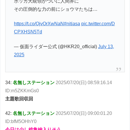
ボッカ大統領がついに人間界に
その圧倒的な力の前にショウマたちは…
https://t.co/OjvOrXwNaN
#nitiasa
pic.twitter.com/D
CPXHSN5Td
— 仮面ライダー公式 (@HKR20_official)
July 13,
2025
34:
名無しステーション
2025/07/20(日) 08:59:16.14
ID:m5ZKKmGs0
主題歌回収回
42:
名無しステーション
2025/07/20(日) 09:00:01.20
ID:bfM5OHhY0
今日は少し総集編入りそう