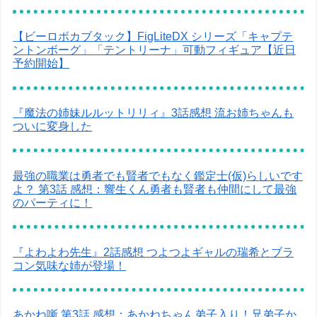
【ビーロボカブタック】FigLiteDX シリーズ「キャプテ
ントンボーグ」「テントリーナ」可動フィギュア【近日
予約開始】
『魔法の姉妹ルルットリリィ』3話感想 流お姉ちゃんも
ついに変身した
最強の職業は勇者でも賢者でもなく鑑定士(仮)らしいです
よ？ 第3話 感想：響生くん勇者も賢者も仲間にして最強
のパーティに！
『よわよわ先生』2話感想 つよつよギャルの瑞希とブラ
コン気味な姉が登場！
あかね噺 第3話 感想：あかねちゃん弟子入り！兄弟子か