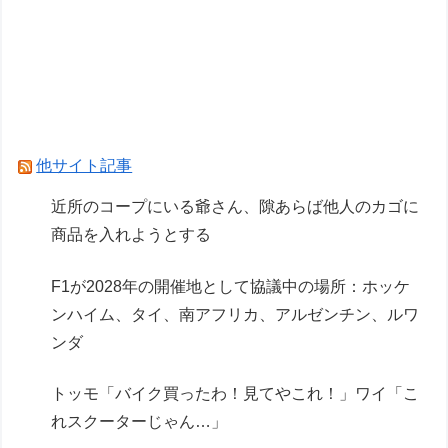
男をゲイ化させる3代アイテム、水筒、日傘
【白バラ案件】高級豆腐ワイ「150g×2丁で250円
か…高いけど美味そうだし一丁買ってみるか！」
Powered by livedoor 相互RSS
他サイト記事
近所のコープにいる爺さん、隙あらば他人のカゴに
商品を入れようとする
F1が2028年の開催地として協議中の場所：ホッケ
ンハイム、タイ、南アフリカ、アルゼンチン、ルワ
ンダ
トッモ「バイク買ったわ！見てやこれ！」ワイ「こ
れスクーターじゃん…」