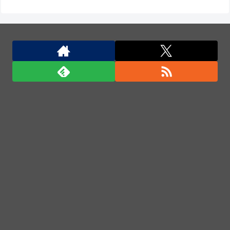
千歌「何が東京から来ました～だよっ！♡内浦バカに
してんのかっ！♡」パンパン
ウクライナがモスクワに向けて初の弾道ミサイルを発
射か？！
中国の三峡ダムが全開放流を実施…長江流域で深刻な
洪水被害！
防衛費、過去最大の約8兆9千億円要求へ…予算案で
膨張、迎撃用無人機・AIなど導入！
中国の三峡ダムが全開放流を実施…長江流域で深刻な
洪水被害！
「君たちはどう生きるか」Blu-ray予約受付開始！ア
フレコ台本や絵コンテ、米津玄師による主題歌「地球
儀」ミュージッククリップ収録。スタジオジブリ作品
で初の「4K UHD」版も発売！！