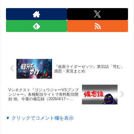
『仮面ライダーゼッツ』第31話「苛む」
感想・実況まとめ
Vシネクスト『ゴジュウジャーVSブンブ
ンジャー』各種配信サイトで有料配信開
始 他、今週の備忘録（2026/4/17～
2026/4/23）
▼ クリックでコメント欄を表示