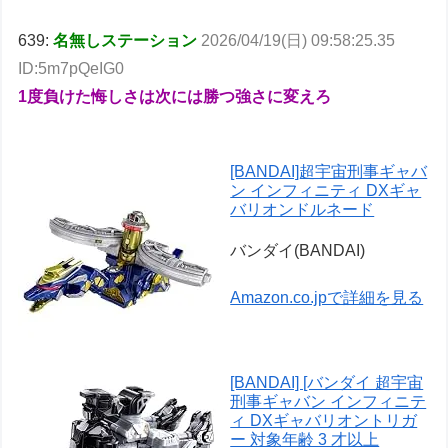
639:
名無しステーション
2026/04/19(日) 09:58:25.35
ID:5m7pQeIG0
1度負けた悔しさは次には勝つ強さに変えろ
[BANDAI]超宇宙刑事ギャバ
ン インフィニティ DXギャ
バリオンドルネード
バンダイ(BANDAI)
Amazon.co.jpで詳細を見る
[BANDAI] [バンダイ 超宇宙
刑事ギャバン インフィニテ
ィ DXギャバリオントリガ
ー 対象年齢 3 才以上