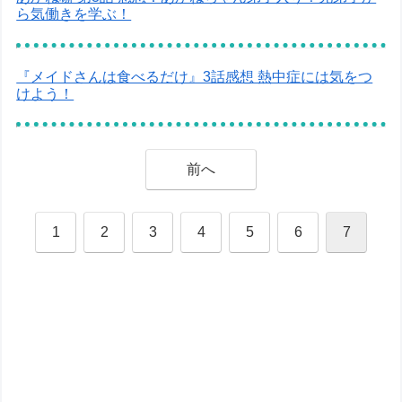
ら気働きを学ぶ！
『メイドさんは食べるだけ』3話感想 熱中症には気をつ
けよう！
前へ
1
2
3
4
5
6
7