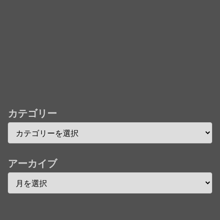
★【ワートリ】今月新発売!!第27巻まとめ【コメント
欄まとめます】【しばらく固定記事です】
★【ワートリ】今月第241話「遠征選抜試験㊲」第
242話「遠征選抜試験㊳」【コメント欄まとめます】
【しばらく固定記事です】
★【ワートリ】風間隊3人≒忍田単騎くらいのイメー
ジかな
カテゴリー
Powered by livedoor 相互RSS
アーカイブ