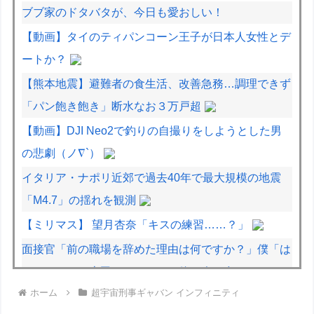
ブブ家のドタバタが、今日も愛おしい！
【動画】タイのティパンコーン王子が日本人女性とデ
ートか？
【熊本地震】避難者の食生活、改善急務…調理できず
「パン飽き飽き」断水なお３万戸超
【動画】DJI Neo2で釣りの自撮りをしようとした男
の悲劇（ノ∇`）
イタリア・ナポリ近郊で過去40年で最大規模の地震
「M4.7」の揺れを観測
【ミリマス】 望月杏奈「キスの練習……？」
面接官「前の職場を辞めた理由は何ですか？」僕「は
い、えっと、上司のパワハラと飲み会の多さにメンタ
ホーム
超宇宙刑事ギャバン インフィニティ
ルがやられて...給料も低く...」