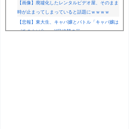
【画像】廃墟化したレンタルビデオ屋、そのまま
時が止まってしまっていると話題にｗｗｗｗ
【悲報】東大生、キャバ嬢とバトル「キャバ嬢は
パチのクソ台」→X民絶賛の嵐ｗｗｗｗ
【朗報】Vtuber界、新たなる『弱男の姫』が爆誕
ｗｗｗｗｗｗｗｗｗｗｗ
【学マス】AIライザに対抗して学マスもAIアイド
ルを出そう
【画像】週刊少年マガジン、限界突破
【画像】艦これ絵師、AI絵だと魔女裁判され心が
折れる
VCARBリザーブでSF参戦中の岩佐歩夢「目の前
にある大きな目標はやはりF1のレギュラーシー
ト獲得」