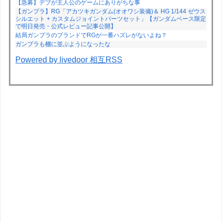
【急募】デブが主人公のゲームにありがちな事
【ガンプラ】RG「アカツキガンダム(オオワシ装備)＆ HG 1/144 ゼウス
シルエット + カスタムジョイントパーツセット」【ガンダムベース限定
で明日発売・公式レビュー記事公開】
結局ガンプラのブランドでRGが一番ハズレがないよね？
ガンプラも棚に並ぶようになったな
Powered by livedoor 相互RSS