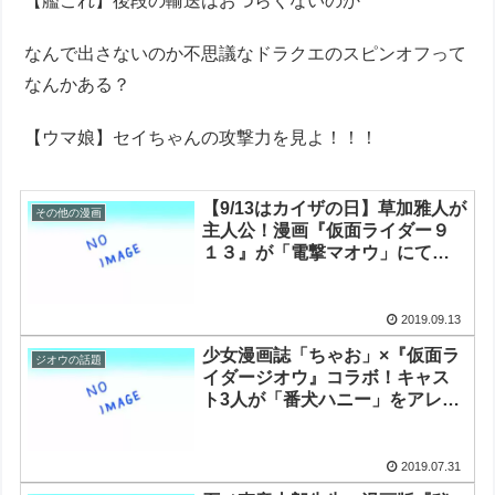
【艦これ】後段の輸送はおつらくないのか
なんで出さないのか不思議なドラクエのスピンオフって
なんかある？
【ウマ娘】セイちゃんの攻撃力を見よ！！！
【9/13はカイザの日】草加雅人が
その他の漫画
主人公！漫画『仮面ライダー９
１３』が「電撃マオウ」にて連
載開始
2019.09.13
少女漫画誌「ちゃお」×『仮面ラ
ジオウの話題
イダージオウ』コラボ！キャス
ト3人が「番犬ハニー」をアレン
ジ再現
2019.07.31