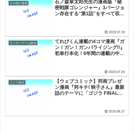
石ノ森章太郎先生の漫画版『秘
その他の漫画
密戦隊ゴレンジャー』3バージョ
ン存在する“第1話”をすべて収録
した完全版が登場
2019.07.19
てれびくん連載の4コマ漫画『ガ
ライダーゲーム総合
ン！ガン！ガンバライジング!!』
初単行本化！6年間の連載の中か
ら厳選
2019.07.04
【ウェブコミック】邦画プレゼ
ゴジラ総合
ン漫画『邦キチ! 映子さん』最新
話のテーマに「ゴジラ FINAL
WARS」「GODZILLA(1998)」
が登場
2019.06.27