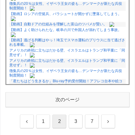
徴集兵の20％は女性、イザベラ王女の姿も…デンマークが新たな兵役
制度開始！
【動画】ロシアの空挺兵、パラシュートが開かずに墜落してしまう。
【動画】自動ドアの仕組みを理解した富山のツバメが賢い。
【動画】よく助けられたな。岐阜の川で外国人が溺れてしまう事故。
【動画】逃げる判断はやっ！埼玉でスマホ運転のプリウスに当て逃げさ
れる車載。
アメリカの終戦に立ちはだかる壁、イスラエルはトランプ和平案に「同
意せず」！
アメリカの終戦に立ちはだかる壁、イスラエルはトランプ和平案に「同
意せず」！
徴集兵の20％は女性、イザベラ王女の姿も…デンマークが新たな兵役
制度開始！
「君たちはどう生きるか」Blu-ray予約受付開始！アフレコ台本や絵コ
ンテ、米津玄師による主題歌「地球儀」ミュージッククリップ収録。ス
タジオジブリ作品で初の「4K UHD」版も発売！！
★【ワートリ】今月新発売!!第27巻まとめ【コメント欄まとめます】
次のページ
【しばらく固定記事です】
★【ワートリ】今月第241話「遠征選抜試験㊲」第242話「遠征選抜試
験㊳」【コメント欄まとめます】【しばらく固定記事です】
★【ワートリ】風間隊3人≒忍田単騎くらいのイメージかな
前
次
1
2
3
7
Powered by livedoor 相互RSS
へ
へ