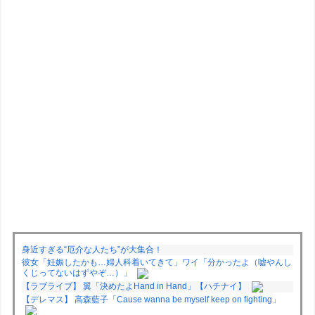
身近すぎる“厄介な人たち”が大集合！
彼女「妊娠したかも…婦人科着いてきて」ワイ「分かったよ（嘘やんし
くじってないはずやぞ…）」
【ラブライブ】 翼「決めたよHand in Hand」【ハチナイ】
【デレマス】 高森藍子「Cause wanna be myself keep on fighting」