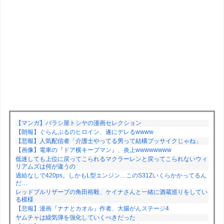
【マンガ】バラシ屋トシヤの漫画セレクション
【朗報】ぐらんぶるのヒロイン、遂にデレるwwww
【悲報】人気配信者「介護士やってる男って結構ブッサイクじゃね」
【画像】電車の『ドア横キープマン』、炎上wwwwwwww
低迷しても上位に戻ってこられるマクラーレンと戻ってこられないウィ
リアムズは何が違うの
過給なしで420ps。しかもL型エンジン…このS31Zいくらかかってるん
だ…
レッドブルリザーブの角田裕毅、ケイナさんと一緒に酒蔵巡りをしてい
る模様
【悲報】漫画『ナナとカオル』作者、大腸がんステージ4
ヤムチャは繰気弾を強化していくべきだった