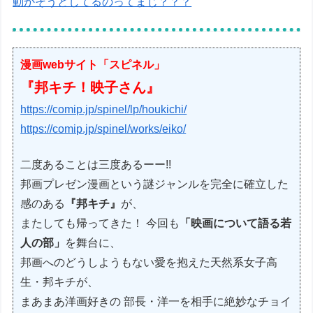
動かそうとしてるのってまじ？？？
漫画webサイト「スピネル」
『邦キチ！映子さん』
https://comip.jp/spinel/lp/houkichi/
https://comip.jp/spinel/works/eiko/
二度あることは三度あるーー!!
邦画プレゼン漫画という謎ジャンルを完全に確立した
感のある
『邦キチ』
が、
またしても帰ってきた！ 今回も
「映画について語る若
人の部」
を舞台に、
邦画へのどうしようもない愛を抱えた天然系女子高
生・邦キチが、
まあまあ洋画好きの 部長・洋一を相手に絶妙なチョイ