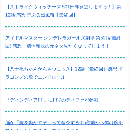
【ストライクウィッチーズ 501部隊発進しますっ！】第
12話 感想 荒ぶる烈風斬【最終回】
アイドルマスター シンデレラガールズ劇場 第52話(最終
回) 感想：幽体離脱の元ネタ見たくなってしまう！
【八十亀ちゃんかんさつにっき】12話（最終回）感想 ド
ラゴンズの歌でエンドロール
『ディシディアFF』にFF7のティファが参戦!
脳が「腕を動かすぞ」って命令する0.5秒前から体は腕を