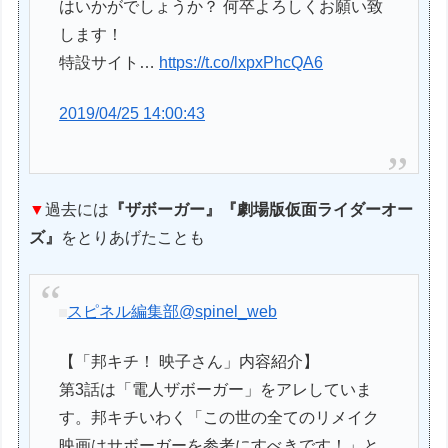
はいかがでしょうか？ 何卒よろしくお願い致
します！
特設サイト…
https://t.co/lxpxPhcQA6
2019/04/25 14:00:43
▼
過去には
『ザボーガー』『劇場版仮面ライダーオー
ズ』
をとりあげたことも
スピネル編集部
@spinel_web
【「邦キチ！ 映子さん」内容紹介】
第3話は「電人ザボーガー」をアレしていま
す。邦キチいわく「この世の全てのリメイク
映画はサボーガーを参考にすべきです！」と