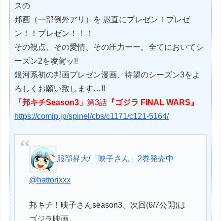
スの
邦画（一部例外アリ）を 愚直にプレゼン！プレゼ
ン！！プレゼン！！！
その視点、その愛情、その圧力ーー。全てにおいてシ
ーズン2を凌駕ッ!!
銀河系初の邦画プレゼン漫画、待望のシーズン3をよ
ろしくお願い致します…!!
「邦キチSeason3」
第3話
『ゴジラ FINAL WARS』
https://comip.jp/spinel/cbs/c1171/c121-5164/
服部昇大/「映子さん」2巻発売中
@hattorixxx
邦キチ！映子さんseason3、次回(6/7公開)は
ゴジラ映画。