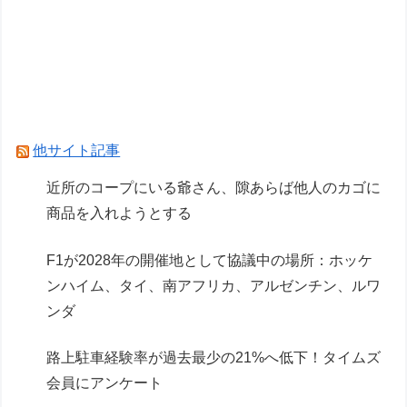
九段のガチ優勝予想＆予選丸わかりＳP
VCARBリザーブでSF参戦中の岩佐歩夢「目の前
にある大きな目標はやはりF1のレギュラーシー
ト獲得」
F1が2028年の開催地として協議中の場所：ホッ
他サイト記事
ケンハイム、タイ、南アフリカ、アルゼンチン、
近所のコープにいる爺さん、隙あらば他人のカゴに
ルワンダ
商品を入れようとする
Powered by livedoor 相互RSS
F1が2028年の開催地として協議中の場所：ホッケ
ンハイム、タイ、南アフリカ、アルゼンチン、ルワ
ンダ
路上駐車経験率が過去最少の21%へ低下！タイムズ
会員にアンケート