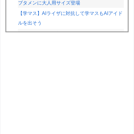
ブタメンに大人用サイズ登場
【学マス】AIライザに対抗して学マスもAIアイド
ルを出そう
ファイファン5で唯一学んだことｗｗｗｗｗｗｗ
ｗ
【NEEDY GIRL OVERDOSE】グッスマ「超絶最
かわてんしちゃん Anniversary Party Ver.」フィギ
ュア【明日発売！】
【バニースーツ プランニング】MAGI ARTS「ソ
フィア・F・シャーリング シスターVer. ブライト
エディション」フィギュア【彩色原型公開】
「ARX-8 レーバテイン＆XL-3 緊急展開ブースタ
ー 最終決戦仕様」アルお前カッコいいな
ABEMA地域トーナメント2026準決勝直前！渡辺