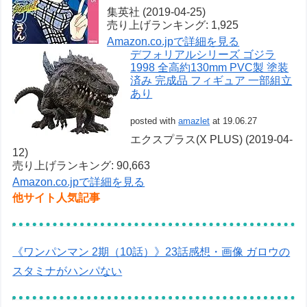
集英社 (2019-04-25)
売り上げランキング: 1,925
Amazon.co.jpで詳細を見る
デフォリアルシリーズ ゴジラ
1998 全高約130mm PVC製 塗装
済み 完成品 フィギュア 一部組立
あり
posted with
amazlet
at 19.06.27
エクスプラス(X PLUS) (2019-04-
12)
売り上げランキング: 90,663
Amazon.co.jpで詳細を見る
他サイト人気記事
《ワンパンマン 2期（10話）》23話感想・画像 ガロウの
スタミナがハンパない