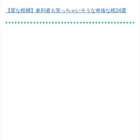
【変な棺桶】参列者も笑っちゃいそうな奇抜な棺24選