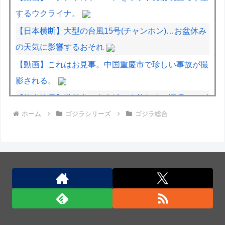
するウクライナ。
【日本横断】大型の台風15号(チャンホン)…お盆休み
の天気に影響するおそれ
【動画】これはお見事。中国重慶市で珍しい事故が撮
影される。
【熊本地震】避難者の食生活、改善急務…調理できず
ホーム
ゴジラシリーズ
ゴジラ総合
「パン飽き飽き」断水なお３万戸超
【デレマス】 凛「なにこれ、蒼穹のファフナー？」
モバP「資料だから見といてくれ」
宇宙人はいる？いて座の方角から72秒間捉えた強い
電波、50年間正体分からぬ「Wow！信号」
中国国防省、海自イージス艦のトマホーク実射試験を
批判「国際社会は新型軍国主義を団結して阻止を」！