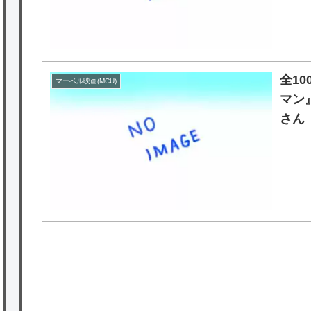
全1
マーベル映画(MCU)
マン
さん