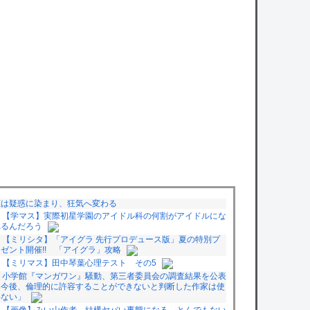
恋は疑惑に染まり、狂気へ変わる
【学マス】実際初星学園のアイドル科の何割がアイドルにな
れるんだろう
【ミリシタ】「アイグラ 先行プロデュース版」夏の特別プ
ゼント開催!! 「アイグラ」攻略
【ミリマス】田中琴葉心理テスト その5
小学館『マンガワン』騒動、第三者委員会の調査結果を公表
「今後、倫理的に許容することができないと判断した作家は使
わない」
【画像】みい山作者、結構ヤバい事態になる。とんでもない