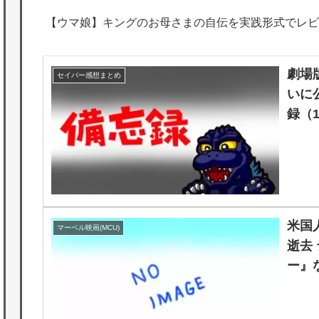
【ウマ娘】キングのお母さまの自伝を実践形式でレビ
劇場
セイバー感想まとめ
いに
録（1
米国
マーベル映画(MCU)
逝去
ー』