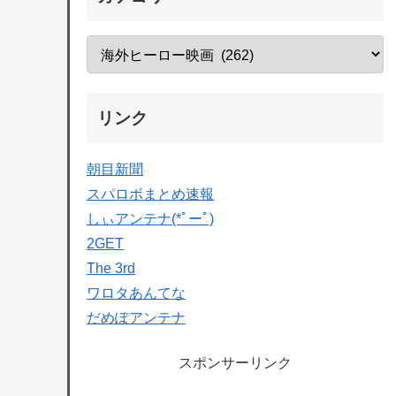
リンク
朝目新聞
スパロボまとめ速報
しぃアンテナ(*ﾟーﾟ)
2GET
The 3rd
ワロタあんてな
だめぽアンテナ
スポンサーリンク