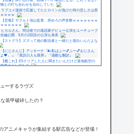
人物との打ち合わせを自白していた
ラブコメ漫画で応援してたヒロインが負けた時の悲しさは異
常ｗｗｗｗ
【悲報】ヤクルト池山監督、辞めろの声多数ｗｗｗｗｗｗｗ
ｗｗｗｗｗｗｗ
ヒカルさん、明治座での落語家デビュー公演をユーチューブ
で全編公開 9月の2回目の公演も発表
【ストグラ】ズズって他の配信者と一緒だと面白いんだよな
【にじさんじ】アッキーナ「🌬️私はふー💕ふー💕おじさん
だよ🖤」← 『英訳の人も限界』『過酷な翻訳』
【艦これ】E5クリアした人に聞きたいんだけど基地航空の
熟練度どうしてた？
【艦これ】みんなもう終わってそうだから聞くんだけど E3-
2ってサブの穴が空いてないダイハツ駆逐並べて 高速＋とかし
てるとアホほど時間かかる？
ューするラヴズ
【艦これ】今回のかわいい大賞は決まった
【悲報】まどマギ映画、今月公開なのに話題にならない
ヒカキンさん、「ONICHA」を熊本県に発送
んな装甲破砕したの？
owered by livedoor 相互RSS
”のアニメキャラが集結する駅広告などが登場！