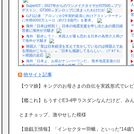
SuperGT：2027年からのワンメイクタイヤがGT500→ブリ
ヂストン、GT300→ダンロップに決まったわけだが
仏F1記者「アロンソが2年契約延長に向けアストンマーチン
に年間4000万ユーロ（約72.8億円）を要求」
海外「日本は特別！」日本の地震支援を申し出たあの親日経
営者に海外が大騒ぎ
海外「勘弁して！」米国人が最も恐れる日本の為替介入再び
で海外が大騒ぎ
韓国人「実は日本経済を支えて生かしているのは韓国人であ
る理由がこちら…」→「日本も感謝してるらしい…（ﾌﾞﾙﾌﾞﾙ」
＝韓国の反応
海外「日本よ、お前がナンバーワンだ」 熊本地震直後の日
本の対応のスピードに世界が衝撃
★【ワートリ】細かい情報まで含めて構成されたキャラの掛
他サイト記事
け合いだからなぁ（約100人）
★【ワートリ】基本的に最上さんも迅に後事を託すつもりで
【ウマ娘】キングのお母さまの自伝を実践形式でレビ
黒トリガー化したんじゃねえかな。
★【ワートリ】対ボーダーに特化とは言うけど
★【ワートリ】2周目も全員でやる隊と分担でやる隊はそれ
【艦これ】もうすぐE3-4甲ラスダンなんだけど、み
ぞれどの位いるんだろうか特別課題消化時は別として
P
Powered by livedoor 相互RSS
とまチョップ、激やせした模様
【遊戯王情報】「インセクター羽蛾」といった“14歳