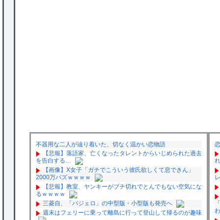
不器用な二人が辿り着いた、切なく温かい恋物語
【悲報】落語家、亡くなったタレントからいじめられた過去
を告白する…
【画像】X女子「ガチでこういう彼氏欲しくて息できん」
2000万バズｗｗｗｗ
レ
【悲報】教室、ヤンキーがブチ切れでとんでもない空気にな
るｗｗｗｗ
三菱自、「パジェロ」の中型版・小型版も発売へ
週末はフェリーに乗って離島に行って登山して帰るのが趣味