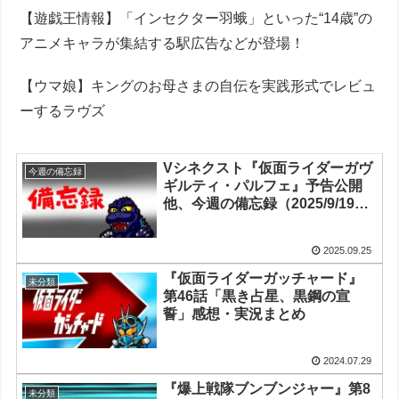
【遊戯王情報】「インセクター羽蛾」といった“14歳”の
アニメキャラが集結する駅広告などが登場！
【ウマ娘】キングのお母さまの自伝を実践形式でレビュ
ーするラヴズ
Vシネクスト『仮面ライダーガヴ
今週の備忘録
ギルティ・パルフェ』予告公開
他、今週の備忘録（2025/9/19～
2025/9/25）
2025.09.25
『仮面ライダーガッチャード』
未分類
第46話「黒き占星、黒鋼の宣
誓」感想・実況まとめ
2024.07.29
『爆上戦隊ブンブンジャー』第8
未分類