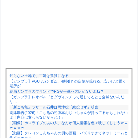
知らない土地で、主婦は孤独になる
【ガンプラ】PGU νガンダム、4割引きの店舗が現れる…安いけど置く
場所が…
結局ガンプラのブランドでRGが一番ハズレがないよね？
【ガンプラ】レオパルドとダヴィンチって通してるとこ全然ないんだ
な…
『新こち亀』ラサール石井は両津役「続投せず」明言
両津勘吉(2026)「こち亀の初版本おじいちゃんが持ってるかもしれない
よ！内容は変わらないからね！」
【画像】ホロライブのあの人、なんか個人情報を色々映してしまうｗｗ
ｗｗｗｗ
【動画】クレヨンしんちゃんの例の動画、バズリすぎてネットミームと
化すｗｗｗｗ