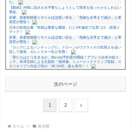
た。
【動画】仲間に花火を水平撃ちしようとして障害を負ったかもしれない
事故。
米軍、長射程精密ミサイルほぼ使い切る…「危険な水準まで減少」と軍
高官が警告！
日本の防衛白書「韓国は重要な隣国」だと3年連続で位置づけ…韓国メ
ディア！
米軍、長射程精密ミサイルほぼ使い切る…「危険な水準まで減少」と軍
高官が警告！
「ロシアによるハンティングだ」ドローンがウクライナの民間人を追い
回して爆発…ゼレンスキー氏が非難！
「君たちはどう生きるか」Blu-ray予約受付開始！アフレコ台本や絵コ
ンテ、米津玄師による主題歌「地球儀」ミュージッククリップ収録。ス
タジオジブリ作品で初の「4K UHD」版も発売！！
★【ワートリ】今月新発売!!第27巻まとめ【コメント欄まとめます】
【しばらく固定記事です】
★【ワートリ】今月第241話「遠征選抜試験㊲」第242話「遠征選抜試
次のページ
験㊳」【コメント欄まとめます】【しばらく固定記事です】
★【ワートリ】風間隊3人≒忍田単騎くらいのイメージかな
Powered by livedoor 相互RSS
次
1
2
へ
ホーム
未分類