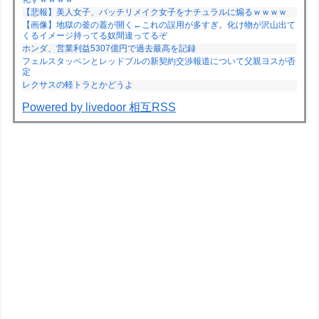
【悲報】美人女子、バッチリメイク女子をナチュラルに煽るｗｗｗｗ
【画像】地獄の釜の蓋が開く←これの誤用が多すぎ。化け物が沢山出て
くるイメージ持ってる奴間違ってるぞ
ホンダ、営業利益5307億円で過去最高を記録
フェルスタッペンとレッドブルの新契約交渉報道について父親ヨスが否
定
レクサスの軽トラとかどうよ
Powered by livedoor 相互RSS