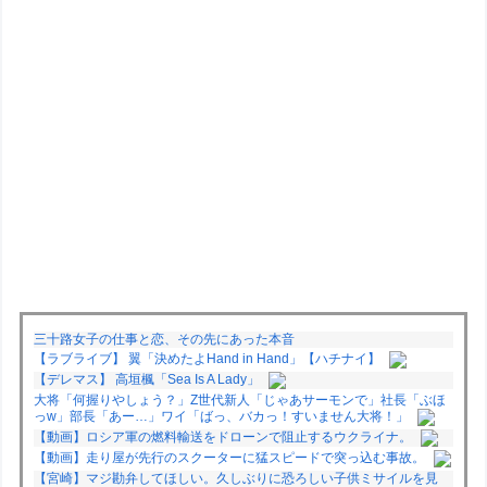
三十路女子の仕事と恋、その先にあった本音
【ラブライブ】 翼「決めたよHand in Hand」【ハチナイ】
【デレマス】 高垣楓「Sea Is A Lady」
大将「何握りやしょう？」Z世代新人「じゃあサーモンで」社長「ぶほ
っw」部長「あー…」ワイ「ばっ、バカっ！すいません大将！」
【動画】ロシア軍の燃料輸送をドローンで阻止するウクライナ。
【動画】走り屋が先行のスクーターに猛スピードで突っ込む事故。
【宮崎】マジ勘弁してほしい。久しぶりに恐ろしい子供ミサイルを見