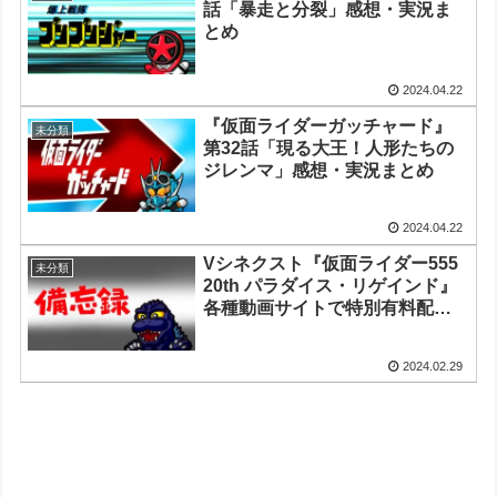
話「暴走と分裂」感想・実況ま
とめ
2024.04.22
『仮面ライダーガッチャード』
未分類
第32話「現る大王！人形たちの
ジレンマ」感想・実況まとめ
2024.04.22
Vシネクスト『仮面ライダー555
未分類
20th パラダイス・リゲインド』
各種動画サイトで特別有料配信
開始 他、今週の備忘録
（2024/2/23～2024/2/29）
2024.02.29