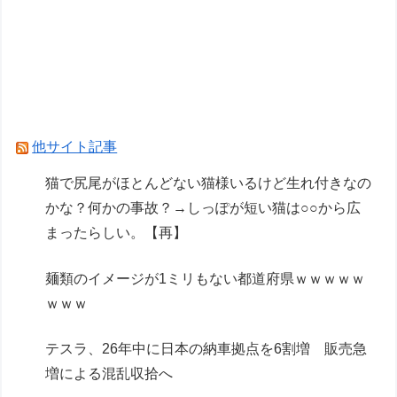
男子の本能に刻まれてるもの ドラゴン、日本
刀、あと一つは？
【画像】GANTZの絶望シーン、ここで決まる
wwww
カノカリ作者「キャラの誕生日の個展開きたいか
他サイト記事
ら1000万円クラファンします！」→結果ｗｘｗ
猫で尻尾がほとんどない猫様いるけど生れ付きなの
かな？何かの事故？→しっぽが短い猫は○○から広
Powered by livedoor 相互RSS
まったらしい。【再】
麺類のイメージが1ミリもない都道府県ｗｗｗｗｗ
ｗｗｗ
テスラ、26年中に日本の納車拠点を6割増 販売急
増による混乱収拾へ