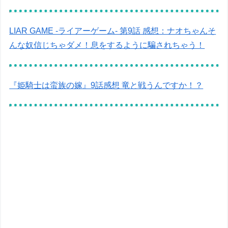
LIAR GAME -ライアーゲーム- 第9話 感想：ナオちゃんそ
んな奴信じちゃダメ！息をするように騙されちゃう！
『姫騎士は蛮族の嫁』9話感想 竜と戦うんですか！？