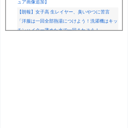
ュア画像追加】
【朗報】女子高 生レイヤー、臭いやつに苦言
「洋服は一回全部熱湯につけよう！洗濯機はキッ
チンハイター薄めた水で一回まわそう！」
【動画】有名女優、アニソン盆踊りにブチ切れ
「日本の品格が落ちたと思いました」
【画像】みいちゃんと山田さん、日本の警察なめ
すぎで炎上ｗｗｗｗwｗｗｗｗｗｗｗｗｗ
メルセデスのラッセルが恋人カルメン・ムントさ
んと婚約
【朝日杯】柵木幹太五段が福間香奈女流五冠、出
口若武六段に勝利
おまいら！ｽﾚﾀｲ読んだか？自慢ｽﾚじゃないんだ
ぞ！少しはおれに気遣え ･ﾟ･(ﾉД`)･ﾟ･｡【再】