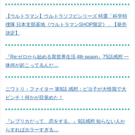
【ウルトラマン】ウルトラソフビシリーズ 特選「科学特
捜隊 日本支部基地《ウルトラマンSHOP限定》」【発売
決定】
『Re:ゼロから始める異世界生活 4th seaon』75話感想 一
体何が起こってるんだ…
ニワトリ・ファイター 第9話 感想：ピヨ子が大怪我で大
ピンチ！何かが目覚めた！
『レプリカだって、恋をする。』9話感想 知らない人か
らすればホラーすぎる…