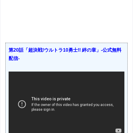
第20話「超決戦!ウルトラ10勇士!! 絆の章」-公式無料
配信-