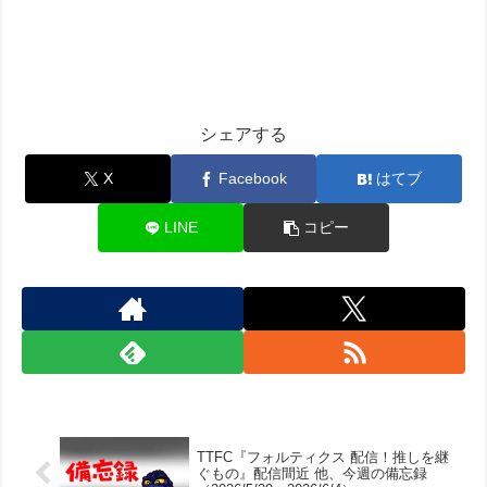
シェアする
X
Facebook
はてブ
LINE
コピー
TTFC『フォルティクス 配信！推しを継
ぐもの』配信間近 他、今週の備忘録