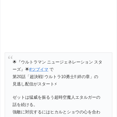
🌟『ウルトラマン ニュージェネレーション スタ
ーズ』🌟
#ツブイマ
で
第20話「超決戦! ウルトラ10勇士!! 絆の章」の
見逃し配信がスタート⚡
ゼットは猛威を振るう超時空魔人エタルガーの
話を続ける。
強敵に対抗するにはヒカルとショウの心を合わ