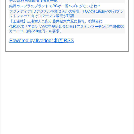
デル 試作画像追加【明日発売】
結局ガンプラのブランドでRGが一番ハズレがないよね？
フジメディアHDデジタル事業収入が大幅増、FODのF1配信や外部プラ
ットフォーム向けコンテンツ販売が好調
【王座戦】広瀬章人九段が藤井聡太六冠に勝ち、挑戦者に
仏F1記者「アロンソが2年契約延長に向けアストンマーチンに年間4000
万ユーロ（約72.8億円）を要求」
Powered by livedoor 相互RSS