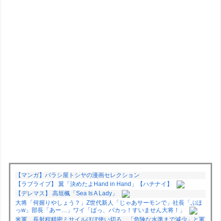
【マンガ】バラシ屋トシヤの漫画セレクション
【ラブライブ】 翼「決めたよHand in Hand」【ハチナイ】
【デレマス】 高垣楓「Sea Is A Lady」
大将「何握りやしょう？」Z世代新人「じゃあサーモンで」社長「ぶほ
っw」部長「あー…」ワイ「ばっ、バカっ！すいません大将！」
米軍、長射程精密ミサイルほぼ使い切る…「危険な水準まで減少」と軍