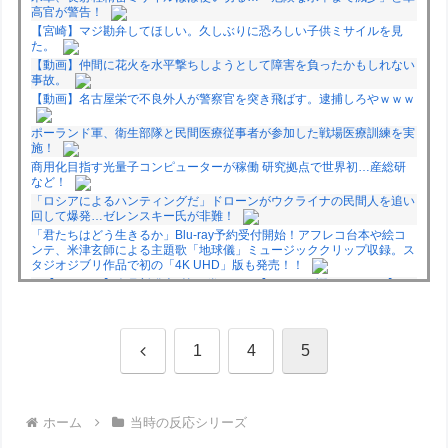
高官が警告！
【宮崎】マジ勘弁してほしい。久しぶりに恐ろしい子供ミサイルを見
た。
【動画】仲間に花火を水平撃ちしようとして障害を負ったかもしれない
事故。
【動画】名古屋栄で不良外人が警察官を突き飛ばす。逮捕しろやｗｗｗ
ポーランド軍、衛生部隊と民間医療従事者が参加した戦場医療訓練を実
施！
商用化目指す光量子コンピューターが稼働 研究拠点で世界初…産総研
など！
「ロシアによるハンティングだ」ドローンがウクライナの民間人を追い
回して爆発…ゼレンスキー氏が非難！
「君たちはどう生きるか」Blu-ray予約受付開始！アフレコ台本や絵コ
ンテ、米津玄師による主題歌「地球儀」ミュージッククリップ収録。ス
タジオジブリ作品で初の「4K UHD」版も発売！！
★【ワートリ】今月新発売!!第27巻まとめ【コメント欄まとめます】
【しばらく固定記事です】
★【ワートリ】今月第241話「遠征選抜試験㊲」第242話「遠征選抜試
験㊳」【コメント欄まとめます】【しばらく固定記事です】
前
1
4
5
★【ワートリ】風間隊3人≒忍田単騎くらいのイメージかな
Powered by livedoor 相互RSS
へ
ホーム
当時の反応シリーズ