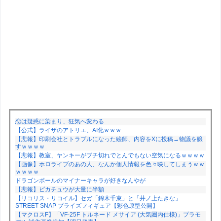
恋は疑惑に染まり、狂気へ変わる
【公式】ライザのアトリエ、AI化ｗｗｗ
【悲報】印刷会社とトラブルになった絵師、内容をXに投稿→物議を醸
すｗｗｗｗ
【悲報】教室、ヤンキーがブチ切れでとんでもない空気になるｗｗｗｗ
【画像】ホロライブのあの人、なんか個人情報を色々映してしまうｗｗ
ｗｗｗｗ
ドラゴンボールのマイナーキャラが好きなんやが
【悲報】ピカチュウが大量に半額
【リコリス・リコイル】セガ「錦木千束」と「井ノ上たきな」
STREET SNAP プライズフィギュア【彩色原型公開】
【マクロスF】「VF-25F トルネード メサイア (大気圏内仕様)」プラモ