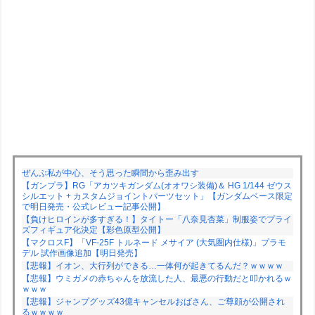
ぜんぶ私が中心、そう思った瞬間から歪み出す
【ガンプラ】RG「アカツキガンダム(オオワシ装備)＆ HG 1/144 ゼウス
シルエット + カスタムジョイントパーツセット」【ガンダムベース限定
で明日発売・公式レビュー記事公開】
【負けヒロインが多すぎる！】タイトー「八奈見杏菜」制服姿でプライ
ズフィギュア化決定【彩色原型公開】
【マクロスF】「VF-25F トルネード メサイア (大気圏内仕様)」プラモ
デル 試作画像追加【明日発売】
【悲報】イオン、大行列ができる…一体何が起きてるんだ？ｗｗｗｗ
【悲報】ウミガメの赤ちゃんを放流した人、最悪の行動だと叩かれるｗ
ｗｗｗ
【悲報】ジャンプグッズ43億キャンセルおばさん、ご尊顔が公開され
るｗｗｗｗ