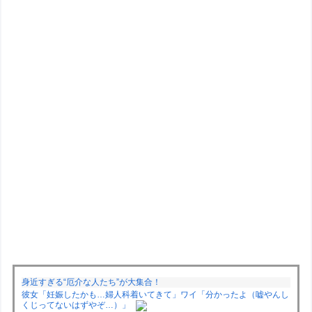
身近すぎる“厄介な人たち”が大集合！
彼女「妊娠したかも…婦人科着いてきて」ワイ「分かったよ（嘘やんし
くじってないはずやぞ…）」