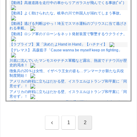
【動画】高速道路を走行中の車からリアガラスが飛んでくる事故(ﾟoﾟ)
【動画】よく助けられたな。岐阜の川で外国人が溺れてしまう事故。
【動画】逃げる判断はやっ！埼玉でスマホ運転のプリウスに当て逃げさ
れる車載。
【動画】ロシア軍のドローンをネット発射装置で撃墜するウクライナ。
【ラブライブ】 翼「決めたよHand in Hand」【ハチナイ】
【デレマス】 高森藍子「Cause wanna be myself keep on fighting」
川底に沈んでいたマンモスやナチス軍艦など露出、熱波でドナウ川が歴
史的渇水！
徴集兵の20％は女性、イザベラ王女の姿も…デンマークが新たな兵役
制度開始！
アメリカの終戦に立ちはだかる壁、イスラエルはトランプ和平案に「同
意せず」！
アメリカの終戦に立ちはだかる壁、イスラエルはトランプ和平案に「同
意せず」！
「君たちはどう生きるか」Blu-ray予約受付開始！アフレコ台本や絵コ
ンテ、米津玄師による主題歌「地球儀」ミュージッククリップ収録。ス
タジオジブリ作品で初の「4K UHD」版も発売！！
★【ワートリ】今月新発売!!第27巻まとめ【コメント欄まとめます】
【しばらく固定記事です】
前
1
2
★【ワートリ】今月第241話「遠征選抜試験㊲」第242話「遠征選抜試
験㊳」【コメント欄まとめます】【しばらく固定記事です】
へ