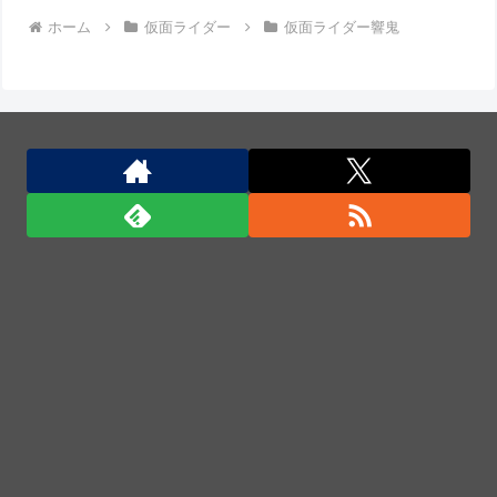
★【ワートリ】風間隊3人≒忍田単騎くらいのイメージかな
ホーム
仮面ライダー
仮面ライダー響鬼
Powered by livedoor 相互RSS