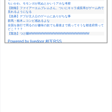
ちいかわ、モモンガが死ぬとかいうアホな考察
【朗報】ファイアーエムブレムさん、ついにキャラ成長率がゲーム内で
見れるようになる
【急募】デブが主人公のゲームにありがちな事
群馬・栃木←コンビ感あるよな
全国を旅行で周るのが趣味の奴でも最後まで残ってそうな都道府県って
どこ？？？
【緊急】つけ麺WWWWWWWWWWWWWWWWWWWWWW
Powered by livedoor 相互RSS