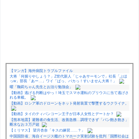
【マンガ】海外病院トラブルファイル
大将「何握りやしょう？」Z世代新人「じゃあサーモンで」社長「ぶほ
っw」部長「あー…」ワイ「ばっ、バカっ！すいません大将！」
曜「鞠莉ちゃん先生とお泊り勉強会」
【動画】逃げる判断はやっ！埼玉でスマホ運転のプリウスに当て逃げさ
れる車載。
【動画】ロシア軍のドローンをネット発射装置で撃墜するウクライナ。
【動画】タイのティパンコーン王子が日本人女性とデートか？
【熊本地震】避難者の食生活、改善急務…調理できず「パン飽き飽き」
断水なお３万戸超
【ミリマス】 望月杏奈「キスの練習……？」
中国国防省、海自イージス艦のトマホーク実射試験を批判「国際社会は