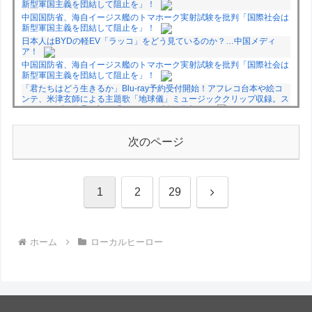
新型軍国主義を団結して阻止を」！
中国国防省、海自イージス艦のトマホーク実射試験を批判「国際社会は
新型軍国主義を団結して阻止を」！
日本人はBYDの軽EV「ラッコ」をどう見ているのか？…中国メディ
ア！
中国国防省、海自イージス艦のトマホーク実射試験を批判「国際社会は
新型軍国主義を団結して阻止を」！
「君たちはどう生きるか」Blu-ray予約受付開始！アフレコ台本や絵コ
ンテ、米津玄師による主題歌「地球儀」ミュージッククリップ収録。ス
タジオジブリ作品で初の「4K UHD」版も発売！！
★【ワートリ】今月新発売!!第27巻まとめ【コメント欄まとめます】
【しばらく固定記事です】
次のページ
★【ワートリ】今月第241話「遠征選抜試験㊲」第242話「遠征選抜試
験㊳」【コメント欄まとめます】【しばらく固定記事です】
★【ワートリ】風間隊3人≒忍田単騎くらいのイメージかな
次
1
2
29
Powered by livedoor 相互RSS
へ
ホーム
ローカルヒーロー