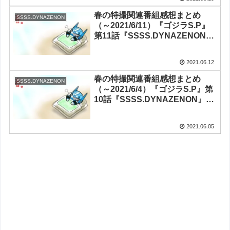
『Thunderbolt Fantasy 東離劍
遊紀3』第11話
春の特撮関連番組感想まとめ
SSSS.DYNAZENON
（～2021/6/11）『ゴジラS.P』
第11話『SSSS.DYNAZENON』
第11話『ガールガンレディ』第
10話（最終回）『ドゲンジャー
2021.06.12
ズ～ナイスバディ～』第9話
『Thunderbolt Fantasy 東離劍
春の特撮関連番組感想まとめ
SSSS.DYNAZENON
遊紀3』第10話
（～2021/6/4）『ゴジラS.P』第
10話『SSSS.DYNAZENON』第
10話『ガールガンレディ』第9話
『ドゲンジャーズ～ナイスバデ
2021.06.05
ィ～』第8話『Thunderbolt
Fantasy 東離劍遊紀3』第9話