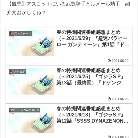
【競馬】アスコットにいる武豊騎手とルメール騎手 紹
介文おかしくね？
春の特撮関連番組感想まとめ
ドゲンジャーズ
（～2021/6/29）『超速パラヒー
ロー ガンディーン』第1話『ドゲ
ンジャーズ～ナイスバディ～』
第12話（最終回）
2021.06.29
『Thunderbolt Fantasy 東離劍
遊紀3』第13話（最終回）
春の特撮関連番組感想まとめ
ゴジラ S.P
（～2021/6/25）『ゴジラS.P』
第13話（最終回）『ドゲンジャ
ーズ～ナイスバディ～』第11話
『Thunderbolt Fantasy 東離劍
2021.06.25
遊紀3』第12話
春の特撮関連番組感想まとめ
SSSS.DYNAZENON
（～2021/6/18）『ゴジラS.P』
第12話『SSSS.DYNAZENON』
第12話（最終回）『ドゲンジャ
ーズ～ナイスバディ～』第10話
2021.06.19