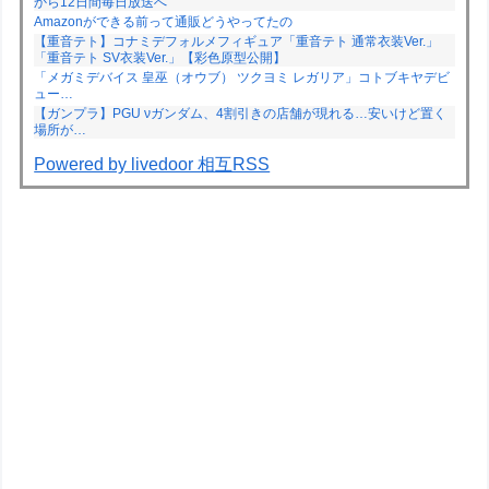
から12日間毎日放送へ
Amazonができる前って通販どうやってたの
【重音テト】コナミデフォルメフィギュア「重音テト 通常衣装Ver.」
「重音テト SV衣装Ver.」【彩色原型公開】
「メガミデバイス 皇巫（オウブ） ツクヨミ レガリア」コトブキヤデビ
ュー…
【ガンプラ】PGU νガンダム、4割引きの店舗が現れる…安いけど置く
場所が…
Powered by livedoor 相互RSS