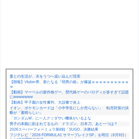
妻との生活が、夫をうつへ追い込んだ現実
【朗報】Vtuber界、新たなる『弱男の姫』が爆誕ｗｗｗｗｗｗｗｗｗｗ
ｗ
【動画】マーベルの新作格ゲー、歴代格ゲーのパロディが多すぎて話題
にwwwwwww
【動画】甲子園の女性審判、大誤審で炎上
イオン、ポケモンカードは「小中学生にしか売らない」 転売対策の決
断が「素晴らしい」
「ガンダムW」に一人クソダサい機体がいるよな
男子の本能に刻まれてるもの ドラゴン、日本刀、あと一つは？
2026スーパーフォーミュラ第8戦「SUGO」決勝結果
フジテレビ「2026 FORMULA1 サマーブレイクSP」を明日（8月9日）