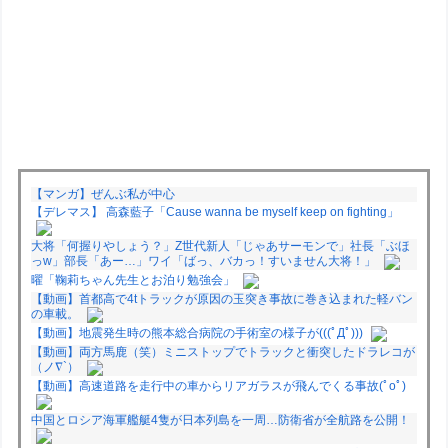
【マンガ】ぜんぶ私が中心
【デレマス】 高森藍子「Cause wanna be myself keep on fighting」
大将「何握りやしょう？」Z世代新人「じゃあサーモンで」社長「ぶほ
っw」部長「あー…」ワイ「ばっ、バカっ！すいません大将！」
曜「鞠莉ちゃん先生とお泊り勉強会」
【動画】首都高で4tトラックが原因の玉突き事故に巻き込まれた軽バン
の車載。
【動画】地震発生時の熊本総合病院の手術室の様子が(((ﾟДﾟ)))
【動画】両方馬鹿（笑）ミニストップでトラックと衝突したドラレコが
（ノ∇`）
【動画】高速道路を走行中の車からリアガラスが飛んでくる事故(ﾟoﾟ)
中国とロシア海軍艦艇4隻が日本列島を一周…防衛省が全航路を公開！