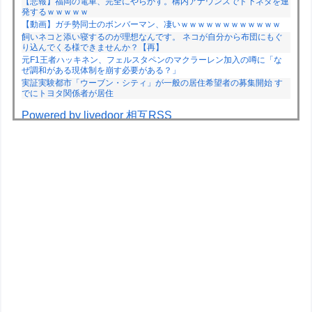
【悲報】福岡の電車、完全にやらかす。構内アナウンスでド下ネタを連
発するｗｗｗｗｗ
【動画】ガチ勢同士のボンバーマン、凄いｗｗｗｗｗｗｗｗｗｗｗｗ
飼いネコと添い寝するのが理想なんです。 ネコが自分から布団にもぐ
り込んでくる様できませんか？【再】
元F1王者ハッキネン、フェルスタペンのマクラーレン加入の噂に「な
ぜ調和がある現体制を崩す必要がある？」
実証実験都市「ウーブン・シティ」が一般の居住希望者の募集開始 す
でにトヨタ関係者が居住
Powered by livedoor 相互RSS