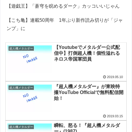
【遊戯王】「蒼穹を睨めるダーク」カッコいいじゃん
【こち亀】連載50周年 1年ぶり新作読み切りが「ジャ
ンプ」に
【Youtubeでメタルダー公式配
超人機メタルダー
信中】打倒超人機！個性溢れる
ネロス帝国軍団員
2019.05.10
『超人機メタルダー』が東映特
超人機メタルダー
撮YouTube Officialで無料配信開
始！
2019.03.15
瞬転、怒る！『超人機メタルダ
超人機メタルダー
ー』(1987)