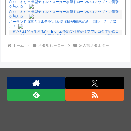
Anduril社が自律型ティルトローター攻撃ドローンのコンセプトで衝撃
を与える！
Anduril社が自律型ティルトローター攻撃ドローンのコンセプトで衝撃
を与える！
ポーランド海軍のコルモランII級掃海艇が国際演習「海風26-2」に参
加！
「君たちはどう生きるか」Blu-ray予約受付開始！アフレコ台本や絵コ
ンテ、米津玄師による主題歌「地球儀」ミュージッククリップ収録。ス
タジオジブリ作品で初の「4K UHD」版も発売！！
ホーム
メタルヒーロー
超人機メタルダー
★【ワートリ】今月新発売!!第27巻まとめ【コメント欄まとめます】
【しばらく固定記事です】
★【ワートリ】今月第241話「遠征選抜試験㊲」第242話「遠征選抜試
験㊳」【コメント欄まとめます】【しばらく固定記事です】
★【ワートリ】風間隊3人≒忍田単騎くらいのイメージかな
Powered by livedoor 相互RSS