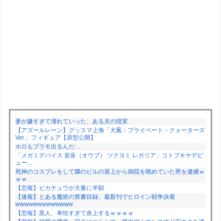
妻が嫌すぎて壊れていった、ある夫の現実
【アズールレーン】グッスマ上海「大鳳：プライベート・クォーターズ
Ver.」フィギュア【原型公開】
ホロもプラモ出るんだ…
「メガミデバイス 皇巫（オウブ） ツクヨミ レガリア」コトブキヤデビ
ュー…
死神のコスプレをして隣のビルの屋上から病院を眺めていた男を逮捕ｗ
ｗｗ
【悲報】ピカチュウが大量に半額
【速報】とある魔術の禁書目録、最新刊でヒロイン戦争決着
wwwwwwwwwwwww
【悲報】黒人、卑怯すぎて炎上するｗｗｗｗ