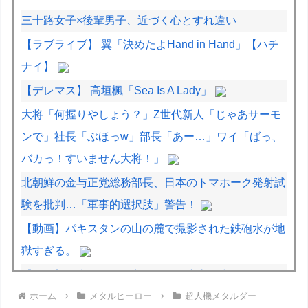
三十路女子×後輩男子、近づく心とすれ違い
【ラブライブ】 翼「決めたよHand in Hand」【ハチ
ナイ】
【デレマス】 高垣楓「Sea Is A Lady」
大将「何握りやしょう？」Z世代新人「じゃあサーモ
ンで」社長「ぶほっw」部長「あー…」ワイ「ばっ、
バカっ！すいません大将！」
北朝鮮の金与正党総務部長、日本のトマホーク発射試
験を批判…「軍事的選択肢」警告！
【動画】パキスタンの山の麓で撮影された鉄砲水が地
獄すぎる。
【動画】名古屋栄で不良外人が警察官を突き飛ばす。
ホーム
メタルヒーロー
超人機メタルダー
逮捕しろやｗｗｗ