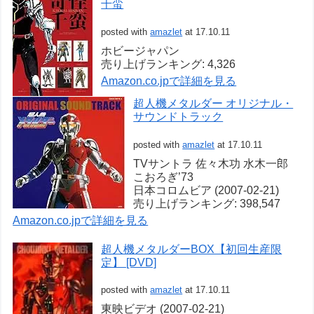
千蛮
posted with
amazlet
at 17.10.11
ホビージャパン
売り上げランキング: 4,326
Amazon.co.jpで詳細を見る
超人機メタルダー オリジナル・
サウンドトラック
posted with
amazlet
at 17.10.11
TVサントラ 佐々木功 水木一郎
こおろぎ’73
日本コロムビア (2007-02-21)
売り上げランキング: 398,547
Amazon.co.jpで詳細を見る
超人機メタルダーBOX【初回生産限
定】 [DVD]
posted with
amazlet
at 17.10.11
東映ビデオ (2007-02-21)