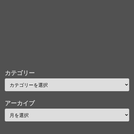
242話「遠征選抜試験㊳」【コメント欄まとめます】
【しばらく固定記事です】
★【ワートリ】風間隊3人≒忍田単騎くらいのイメー
ジかな
Powered by livedoor 相互RSS
カテゴリー
アーカイブ