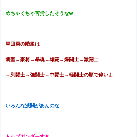
めちゃくちゃ苦労したそうなw
軍団員の階級は
凱聖→豪将→暴魂→雄闘→爆闘士→激闘士
→列闘士→強闘士→中闘士→軽闘士の順で偉いよ
いろんな派閥があんのな
トップガンダーすき