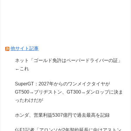
レクサスの軽トラとかどうよ
【波乗り納豆NG？】余計なもん食わないで納豆
食っときゃ間違いないことが判明した
Powered by livedoor 相互RSS
他サイト記事
ネット「ゴールド免許はペーパードライバーの証」
←これ
SuperGT：2027年からのワンメイクタイヤが
GT500→ブリヂストン、GT300→ダンロップに決ま
ったわけだが
ホンダ、営業利益5307億円で過去最高を記録
仏F1記者「アロンソが2年契約延長に向けアストン