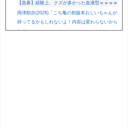
【急募】経験上、クズが多かった血液型ｗｗｗｗ
両津勘吉(2026)「こち亀の初版本おじいちゃんが
持ってるかもしれないよ！内容は変わらないから
ね！」
グリフィス（♀）「女の子は基本的に彼氏が３人
必要」←500万バズwww
【画像】人気漫画最新刊の表紙、ヤバ過ぎる。お
前ら元ネタ分かるか？
【悲報】美人女子、バッチリメイク女子をナチュ
ラルに煽るｗｗｗｗ
【画像】X女子「ガチでこういう彼氏欲しくて息
できん」2000万バズｗｗｗｗ
フェルスタッペンとレッドブルの新契約交渉報道
について父親ヨスが否定