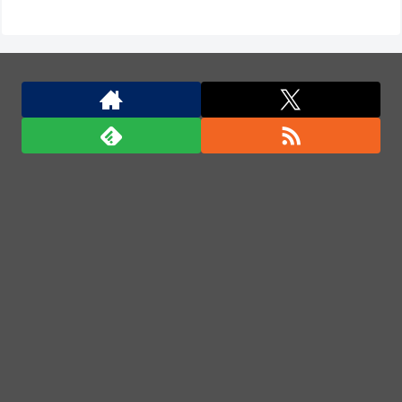
熊本･八代港で自衛隊の「病院船」が医療提供開始、
診察と薬剤処方…被災者向け大浴場も！
熊本･八代港で自衛隊の「病院船」が医療提供開始、
診察と薬剤処方…被災者向け大浴場も！
日本の防衛白書「韓国は重要な隣国」だと3年連続で
位置づけ…韓国メディア！
「君たちはどう生きるか」Blu-ray予約受付開始！ア
フレコ台本や絵コンテ、米津玄師による主題歌「地球
儀」ミュージッククリップ収録。スタジオジブリ作品
で初の「4K UHD」版も発売！！
★【ワートリ】今月新発売!!第27巻まとめ【コメント
欄まとめます】【しばらく固定記事です】
★【ワートリ】今月第241話「遠征選抜試験㊲」第