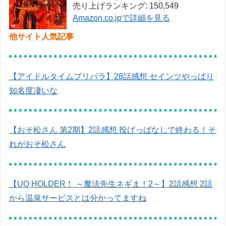
売り上げランキング: 150,549
Amazon.co.jpで詳細を見る
他サイト人気記事
【アイドルタイムプリパラ】28話感想 セインツやっぱり
知名度凄いな
【おそ松さん 第2期】2話感想 投げっぱなしで終わる！そ
れがおそ松さん
【UQ HOLDER！ ～魔法先生ネギま！2～】2話感想 2話
から温泉サービスとは分かってますね