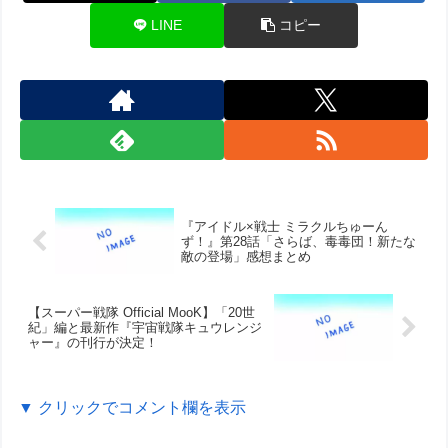
LINE
コピー
『アイドル×戦士 ミラクルちゅーん
ず！』第28話「さらば、毒毒団！新たな
敵の登場」感想まとめ
【スーパー戦隊 Official MooK】「20世
紀」編と最新作『宇宙戦隊キュウレンジ
ャー』の刊行が決定！
▼ クリックでコメント欄を表示