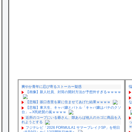
爽やか青年に忍び寄るストーカー疑惑
【画像】新人社員、封筒の開封方法が予想外すぎるｗｗｗｗ
【悲報】坂口杏里を家に住ませてあげた結果ｗｗｗｗ
【悲報】東大生、キャバ嬢とバトル「キャバ嬢はパチのクソ
台」→X民絶賛の嵐ｗｗｗｗ
近所のコープにいる爺さん、隙あらば他人のカゴに商品を入
れようとする
フジテレビ「2026 FORMULA1 サマーブレイクSP」を明日
（8月9日）から12日間毎日放送へ