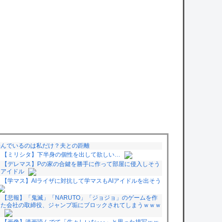
悩んでいるのは私だけ？夫との距離
【ミリシタ】下半身の個性を出して欲しい…
【デレマス】Pの家の合鍵を勝手に作って部屋に侵入しそう
なアイドル
【学マス】AIライザに対抗して学マスもAIアイドルを出そう
【悲報】「鬼滅」「NARUTO」「ジョジョ」のゲームを作
った会社の取締役、ジャンプ垢にブロックされてしまうｗｗｗ
ｗ
【画像】漫画読んでて「生々しいな･･･」と思った描写ｗｗ