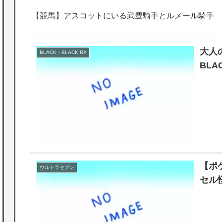
【競馬】アスコットにいる武豊騎手とルメール騎手 
大人
BLACK・BLACK RX
BL
【ポ
ウルトラセブン
セル