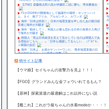
【JT杯】斎藤慎太郎八段が伊藤匠二冠に勝ち、準決勝進出
F1が2028年の開催地として協議中の場所：ホッケンハイ
ム、タイ、南アフリカ、アルゼンチン、ルワンダ
今
海外「日本は特別！」日本の地震支援を申し出たあの親日経
営者に海外が大騒ぎ
海外「勘弁して！」米国人が最も恐れる日本の為替介入再び
で海外が大騒ぎ
韓国人「実は日本経済を支えて生かしているのは韓国人であ
る理由がこちら…」→「日本も感謝してるらしい…（ﾌﾞﾙﾌﾞﾙ」
＝韓国の反応
海外「日本よ、お前がナンバーワンだ」 熊本地震直後の日
本の対応のスピードに世界が衝撃
兎
★【ワートリ】細かい情報まで含めて構成されたキャラの掛
【
他サイト記事
け合いだからなぁ（約100人）
★【ワートリ】基本的に最上さんも迅に後事を託すつもりで
【ウマ娘】セイちゃんの攻撃力を見よ！！！
黒トリガー化したんじゃねえかな。
★【ワートリ】対ボーダーに特化とは言うけど
★【ワートリ】2周目も全員でやる隊と分担でやる隊はそれ
【FGO】グランドみんな金フォウいれてるもん？
ぞれどの位いるんだろうか特別課題消化時は別として
Powered by livedoor 相互RSS
P
【原神】探索派遣の最適解はこれ以外にない説
【艦これ】これがラ級ちゃんの水着modeか・・・！