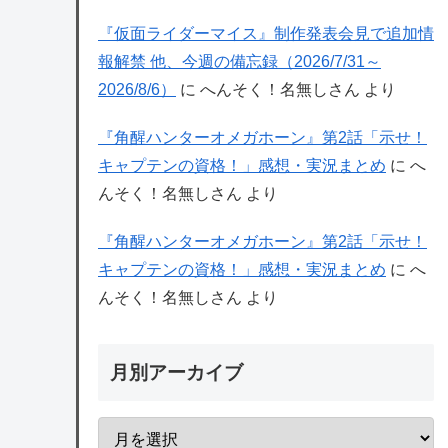
『仮面ライダーマイス』制作発表会見で追加情
報解禁 他、今週の備忘録（2026/7/31～
2026/8/6）
に
へんそく！名無しさん
より
『角醒ハンターオメガホーン』第2話「示せ！
キャプテンの資格！」感想・実況まとめ
に
へ
んそく！名無しさん
より
『角醒ハンターオメガホーン』第2話「示せ！
キャプテンの資格！」感想・実況まとめ
に
へ
んそく！名無しさん
より
月別アーカイブ