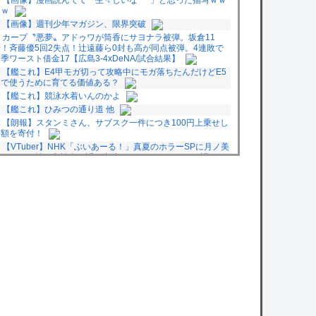
ｗｗ
【画像】週刊少年マガジン、限界突破
カープ〝悪夢〟アドゥワが筒香にサヨナラ被弾。坂倉11
号！斉藤優5回2失点！辻遠藤ら0封も高が同点被弾。4連敗で
季ワースト借金17【広島3-4xDeNA/試合結果】
【艦これ】E4甲モガ切って攻略中にモガ落ちたんだけどE5
甲で使うために育てる価値ある？
【艦これ】競泳水着いんのかよ
【艦これ】ひみつの通り道 他
【朗報】スタンミさん、サブスク一件につき100円上乗せし
た額を寄付！
【VTuber】NHK「ぶいあーる！」真夏のホラーSPに月ノ美
・ましろ爻・市松寿ゞ謡が出演！“VTuber×ホラー”を語る
8/8(土)21:...
【画像】Xに上がってたこのもこうのイラスト、ノスタルジ
ックで良いね
【朗報】寺田心、ベンチプレス110kgｗｗｗｗｗｗｗｗ
スカウト「プロ志望届出したら指名するよ」高校生「いえ大
学か社会人に行きます」これ
owered by livedoor 相互RSS