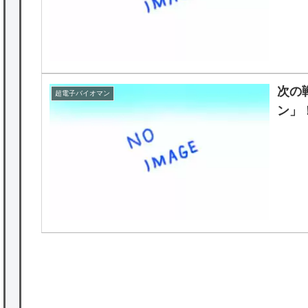
次の
超電子バイオマン
ン」