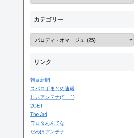
カテゴリー
リンク
朝目新聞
スパロボまとめ速報
しぃアンテナ(*ﾟーﾟ)
2GET
The 3rd
ワロタあんてな
だめぽアンテナ