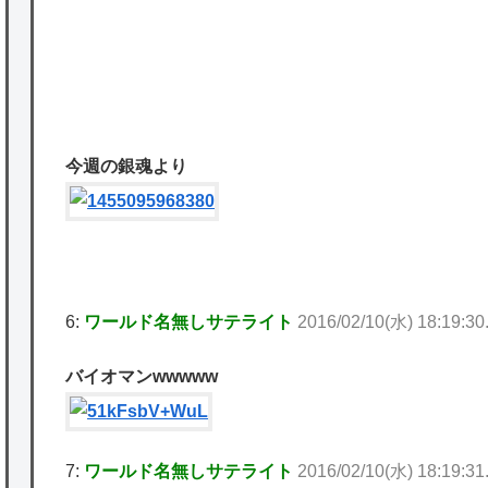
★【ワートリ】細かい情報まで含めて構成さ
れたキャラの掛け合いだからなぁ（約100人）
★【ワートリ】基本的に最上さんも迅に後事
を託すつもりで黒トリガー化したんじゃねえ
今週の銀魂より
かな。
★【ワートリ】対ボーダーに特化とは言うけ
ど
★【ワートリ】2周目も全員でやる隊と分担
6:
ワールド名無しサテライト
2016/02/10(水) 18:19:30
でやる隊はそれぞれどの位いるんだろうか特
バイオマンwwwww
別課題消化時は別として
Powered by livedoor 相互RSS
7:
ワールド名無しサテライト
2016/02/10(水) 18:19:31