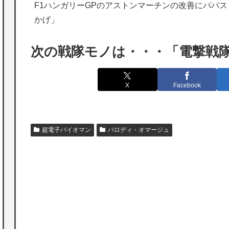
元F1王者ハッキネン、フェルスタペンのマ
F1ハンガリーGPのアストンマーチンの改善にパパ
クラーレン加入の噂に「なぜ調和がある現体
かげ」
制を崩す必要がある？」
次の戦隊モノは・・・「電撃戦
海外「日本は特別！」日本の地震支援を申し
出たあの親日経営者に海外が大騒ぎ
X
Facebook
海外「勘弁して！」米国人が最も恐れる日本
の為替介入再びで海外が大騒ぎ
韓国人「実は日本経済を支えて生かしている
超電子バイオマン
パロディ・オマージュ
のは韓国人である理由がこちら…」→「日本
も感謝してるらしい…（ﾌﾞﾙﾌﾞﾙ」＝韓国の反
応
海外「日本よ、お前がナンバーワンだ」 熊
P
本地震直後の日本の対応のスピードに世界が
衝撃