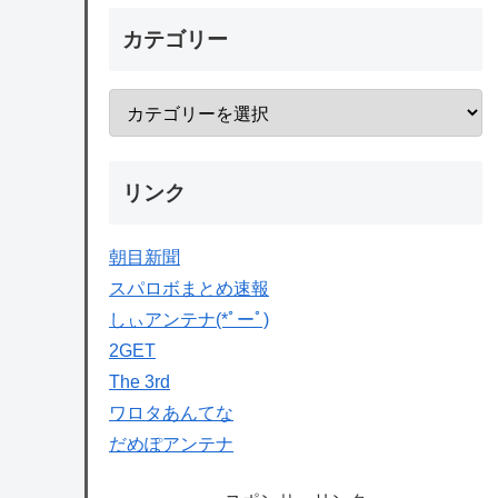
カテゴリー
リンク
朝目新聞
スパロボまとめ速報
しぃアンテナ(*ﾟーﾟ)
2GET
The 3rd
ワロタあんてな
だめぽアンテナ