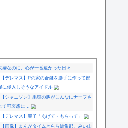
夫婦なのに、心が一番遠かった日々
【デレマス】Pの家の合鍵を勝手に作って部
屋に侵入しそうなアイドル
【シャニソン】果穂の胸がこんなにナーフさ
れて可哀想に…
【デレマス】響子「あげて・もらって」
【画像】まんがタイムきらら編集部、みい山