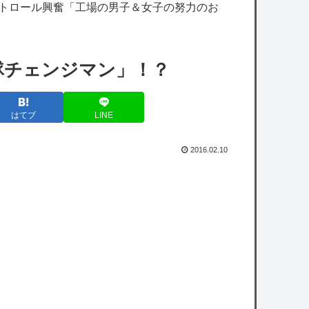
ぎだろ』
ストロール興奮「工場の男子＆女子の努力のお
【ホロライブ】Youtubeの謎のイベント？
【艦これ】煙幕してんのに大暴れしすぎちゃ
隊チェンジマン」！？
うか？
【艦これ】バニ黒潮親潮 他
はてブ
LINE
【艦これ】ヴァトールはなんて呼べばいいん
だろうね
2016.02.10
【悲報】立川志らく、ガチでブチギレてしま
う！！！！！！
【速報】『有吉の夏休み』、とんでもない発
表をしてしまう！！！！！
owered by livedoor 相互RSS