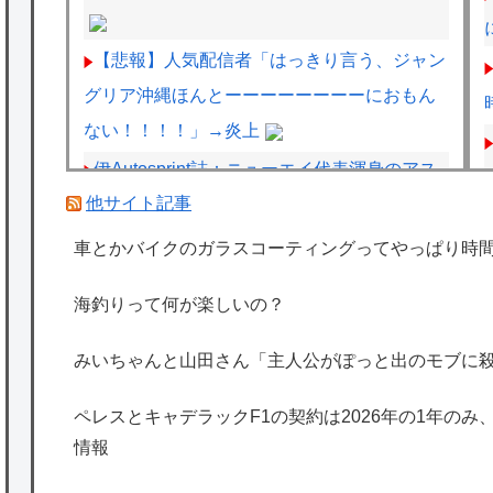
【悲報】人気配信者「はっきり言う、ジャン
グリア沖縄ほんとーーーーーーーーにおもん
ない！！！！」→炎上
伊Autosprint誌：ニューエイ代表渾身のアス
他サイト記事
トンマーチンAMR26を改善に導いた最大の功
労者はカルディレ
車とかバイクのガラスコーティングってやっぱり時
ペレスとキャデラックF1の契約は2026年の1
海釣りって何が楽しいの？
年のみ、2027年に向けてウィリアムズと交渉
開始との情報
みいちゃんと山田さん「主人公がぽっと出のモブに
飼いネコと添い寝するのが理想なんです。
ペレスとキャデラックF1の契約は2026年の1年のみ
ネコが自分から布団にもぐり込んでくる様で
情報
きませんか？【再】