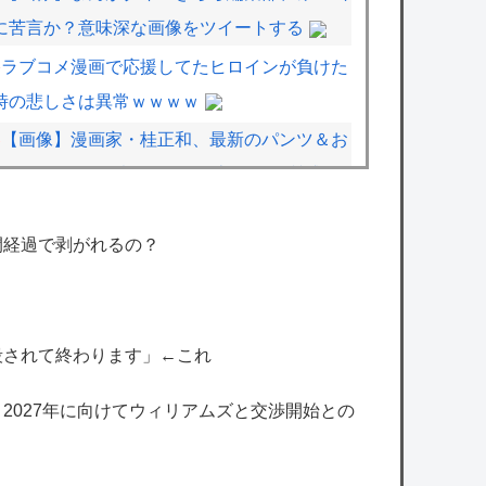
に苦言か？意味深な画像をツイートする
ラブコメ漫画で応援してたヒロインが負けた
時の悲しさは異常ｗｗｗｗ
【画像】漫画家・桂正和、最新のパンツ＆お
尻のイラスト投稿にネット衝撃「この質感の
出し方」「実写かと思いました」
間経過で剥がれるの？
【速報】影山優佳（25）、『爆弾発言』キタ
ァアアアアアーーーーー！！
【朗報】SUSURUさん、視聴者が選ぶ二郎
系ランキング2026を発表！
殺されて終わります」←これ
【ホロライブ】おかゆ・千速、お悩み相談ぶ
、2027年に向けてウィリアムズと交渉開始との
るんぶるん編まとめ『太もも雑談w』『千速
はやっぱ湿度が高い』『にゃんちゃん好き過