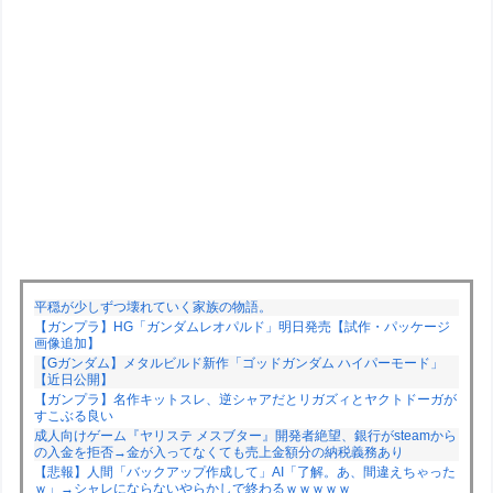
平穏が少しずつ壊れていく家族の物語。
【ガンプラ】HG「ガンダムレオパルド」明日発売【試作・パッケージ
画像追加】
【Gガンダム】メタルビルド新作「ゴッドガンダム ハイパーモード」
【近日公開】
【ガンプラ】名作キットスレ、逆シャアだとリガズィとヤクトドーガが
すこぶる良い
成人向けゲーム『ヤリステ メスブター』開発者絶望、銀行がsteamから
の入金を拒否→金が入ってなくても売上金額分の納税義務あり
【悲報】人間「バックアップ作成して」AI「了解。あ、間違えちゃった
ｗ」→シャレにならないやらかしで終わるｗｗｗｗｗ