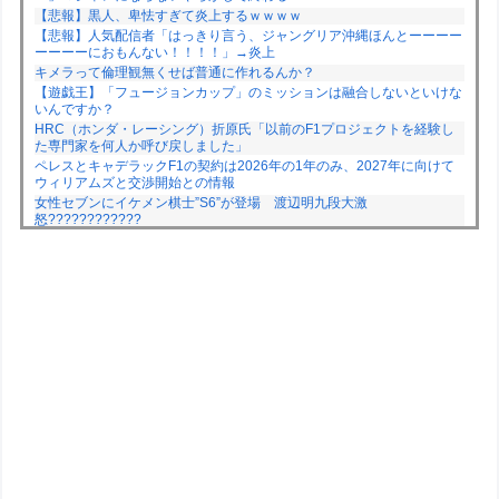
【悲報】黒人、卑怯すぎて炎上するｗｗｗｗ
【悲報】人気配信者「はっきり言う、ジャングリア沖縄ほんとーーーー
ーーーーにおもんない！！！！」→炎上
キメラって倫理観無くせば普通に作れるんか？
【遊戯王】「フュージョンカップ」のミッションは融合しないといけな
いんですか？
HRC（ホンダ・レーシング）折原氏「以前のF1プロジェクトを経験し
た専門家を何人か呼び戻しました」
ペレスとキャデラックF1の契約は2026年の1年のみ、2027年に向けて
ウィリアムズと交渉開始との情報
女性セブンにイケメン棋士”S6”が登場 渡辺明九段大激
怒????????????
Powered by livedoor 相互RSS