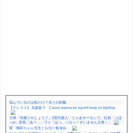
悩んでいるのは私だけ？夫との距離
【デレマス】 高森藍子「Cause wanna be myself keep on fighting」
大将「何握りやしょう？」Z世代新人「じゃあサーモンで」社長「ぶほ
っw」部長「あー…」ワイ「ばっ、バカっ！すいません大将！」
曜「鞠莉ちゃん先生とお泊り勉強会」