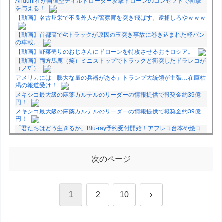
Anduril社が自律型ティルトローター攻撃ドローンのコンセプトで衝撃
を与える！
【動画】名古屋栄で不良外人が警察官を突き飛ばす。逮捕しろやｗｗｗ
【動画】首都高で4tトラックが原因の玉突き事故に巻き込まれた軽バン
の車載。
【動画】野菜売りのおじさんにドローンを特攻させるおそロシア。
【動画】両方馬鹿（笑）ミニストップでトラックと衝突したドラレコが
（ノ∇`）
アメリカには「膨大な量の兵器がある」トランプ大統領が主張…在庫枯
渇の報道受け！
メキシコ最大級の麻薬カルテルのリーダーの情報提供で報奨金約39億
円！
メキシコ最大級の麻薬カルテルのリーダーの情報提供で報奨金約39億
円！
「君たちはどう生きるか」Blu-ray予約受付開始！アフレコ台本や絵コ
ンテ、米津玄師による主題歌「地球儀」ミュージッククリップ収録。ス
タジオジブリ作品で初の「4K UHD」版も発売！！
★【ワートリ】今月新発売!!第27巻まとめ【コメント欄まとめます】
次のページ
【しばらく固定記事です】
★【ワートリ】今月第241話「遠征選抜試験㊲」第242話「遠征選抜試
験㊳」【コメント欄まとめます】【しばらく固定記事です】
★【ワートリ】風間隊3人≒忍田単騎くらいのイメージかな
次
1
2
10
Powered by livedoor 相互RSS
へ