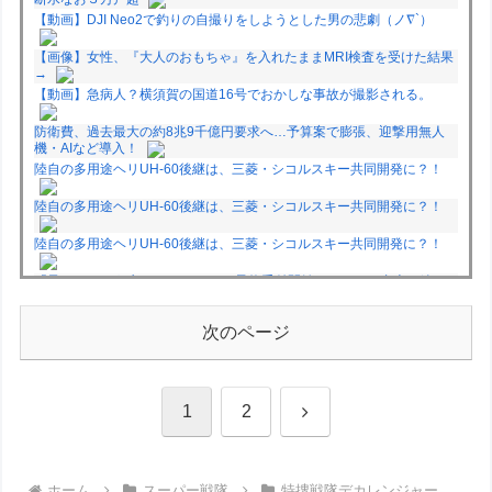
【動画】DJI Neo2で釣りの自撮りをしようとした男の悲劇（ノ∇`）
【画像】女性、『大人のおもちゃ』を入れたままMRI検査を受けた結果
→
【動画】急病人？横須賀の国道16号でおかしな事故が撮影される。
防衛費、過去最大の約8兆9千億円要求へ…予算案で膨張、迎撃用無人
機・AIなど導入！
陸自の多用途ヘリUH-60後継は、三菱・シコルスキー共同開発に？！
陸自の多用途ヘリUH-60後継は、三菱・シコルスキー共同開発に？！
陸自の多用途ヘリUH-60後継は、三菱・シコルスキー共同開発に？！
「君たちはどう生きるか」Blu-ray予約受付開始！アフレコ台本や絵コ
ンテ、米津玄師による主題歌「地球儀」ミュージッククリップ収録。ス
タジオジブリ作品で初の「4K UHD」版も発売！！
次のページ
★【ワートリ】今月新発売!!第27巻まとめ【コメント欄まとめます】
【しばらく固定記事です】
★【ワートリ】今月第241話「遠征選抜試験㊲」第242話「遠征選抜試
験㊳」【コメント欄まとめます】【しばらく固定記事です】
次
1
2
★【ワートリ】風間隊3人≒忍田単騎くらいのイメージかな
Powered by livedoor 相互RSS
へ
ホーム
スーパー戦隊
特捜戦隊デカレンジャー