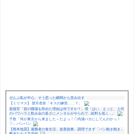
ぜんぶ私が中心、そう思った瞬間から歪み出す
【ミリマス】 望月杏奈「キスの練習……？」
面接官「前の職場を辞めた理由は何ですか？」僕「はい、えっと、上司
のパワハラと飲み会の多さにメンタルがやられて...給料も低く...」
千歌「何が東京から来ました～だよっ！♡内浦バカにしてんのかっ！
♡」パンパン
【熊本地震】避難者の食生活、改善急務…調理できず「パン飽き飽き」
断水なお３万戸超