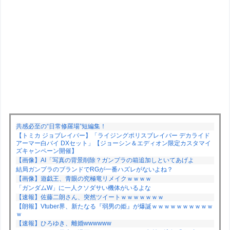
共感必至の“日常修羅場”短編集！
【トミカ ジョブレイバー】「ライジングポリスブレイバー デカライド
アーマー白バイ DXセット」【ジョーシン＆エディオン限定カスタマイ
ズキャンペーン開催】
【画像】AI「写真の背景削除？ガンプラの箱追加しといてあげよ
結局ガンプラのブランドでRGが一番ハズレがないよね？
【画像】遊戯王、青眼の究極竜リメイクｗｗｗｗ
「ガンダムW」に一人クソダサい機体がいるよな
【速報】佐藤二朗さん、突然ツイートｗｗｗｗｗｗｗ
【朗報】Vtuber界、新たなる『弱男の姫』が爆誕ｗｗｗｗｗｗｗｗｗｗ
ｗ
【速報】ひろゆき、離婚wwwwww