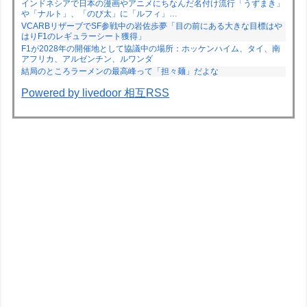
インドネシアで日本の漫画やアニメにちなんだ名付け流行「うずまき」
や「ナルト」、「のび太」に「ルフィ」…
VCARBリザーブでSF参戦中の岩佐歩夢「目の前にある大きな目標はや
はりF1のレギュラーシート獲得」
F1が2028年の開催地として協議中の場所：ホッケンハイム、タイ、南
アフリカ、アルゼンチン、ルワンダ
結局のところラーメンの最高峰って「担々麺」だよな
Powered by livedoor 相互RSS