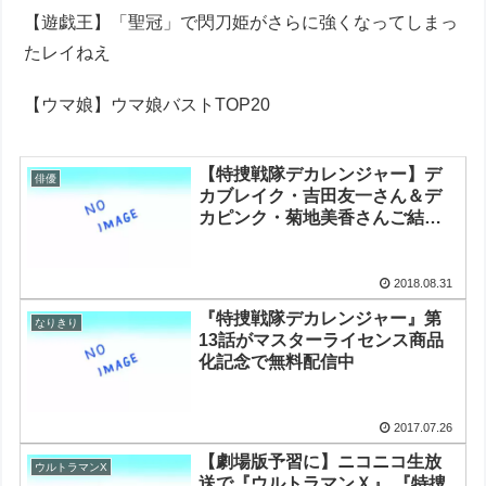
【遊戯王】「聖冠」で閃刀姫がさらに強くなってしまっ
たレイねえ
【ウマ娘】ウマ娘バストTOP20
【特捜戦隊デカレンジャー】デ
俳優
カブレイク・吉田友一さん＆デ
カピンク・菊地美香さんご結
婚！
2018.08.31
『特捜戦隊デカレンジャー』第
なりきり
13話がマスターライセンス商品
化記念で無料配信中
2017.07.26
【劇場版予習に】ニコニコ生放
ウルトラマンX
送で『ウルトラマンＸ』 『特捜