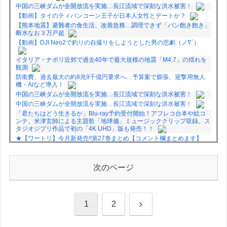
中国の三峡ダムが全開放流を実施…長江流域で深刻な洪水被害！
【動画】タイのティパンコーン王子が日本人女性とデートか？
【熊本地震】避難者の食生活、改善急務…調理できず「パン飽き飽き」
断水なお３万戸超
【動画】DJI Neo2で釣りの自撮りをしようとした男の悲劇（ノ∇`）
イタリア・ナポリ近郊で過去40年で最大規模の地震「M4.7」の揺れを
観測
防衛費、過去最大の約8兆9千億円要求へ…予算案で膨張、迎撃用無人
機・AIなど導入！
中国の三峡ダムが全開放流を実施…長江流域で深刻な洪水被害！
中国の三峡ダムが全開放流を実施…長江流域で深刻な洪水被害！
「君たちはどう生きるか」Blu-ray予約受付開始！アフレコ台本や絵コ
ンテ、米津玄師による主題歌「地球儀」ミュージッククリップ収録。ス
タジオジブリ作品で初の「4K UHD」版も発売！！
★【ワートリ】今月新発売!!第27巻まとめ【コメント欄まとめます】
【しばらく固定記事です】
★【ワートリ】今月第241話「遠征選抜試験㊲」第242話「遠征選抜試
験㊳」【コメント欄まとめます】【しばらく固定記事です】
次のページ
★【ワートリ】風間隊3人≒忍田単騎くらいのイメージかな
Powered by livedoor 相互RSS
次
1
2
へ