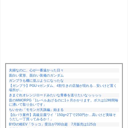
夫婦なのに、心が一番遠かった日々
面白い変形、面白い装備のガンダム
ガンプラも棚に並ぶようになったな
【ガンプラ】PGU νガンダム、4割引きの店舗が現れる…安いけど置く
場所が…
きまぐれオレンジロードみたいな青春を送りたいなっっっっ
昔のMMORPG「1レベルあげるのに1ヶ月かかります。ボスは12時間毎
に湧いて取り合いです」
ちいかわ「モモンガ天誅編」始まる
【白バラ案件】高級豆腐ワイ「150g×2丁で250円か…高いけど美味そ
うだし一丁買ってみるか！」
BYDの軽EV「ラッコ」受注が700台超 7月販売は125台