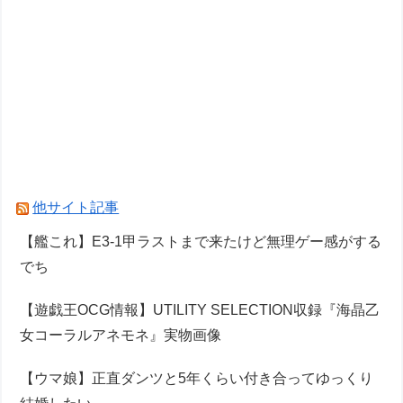
他サイト記事
【艦これ】E3-1甲ラストまで来たけど無理ゲー感がする
でち
【遊戯王OCG情報】UTILITY SELECTION収録『海晶乙
女コーラルアネモネ』実物画像
【ウマ娘】正直ダンツと5年くらい付き合ってゆっくり