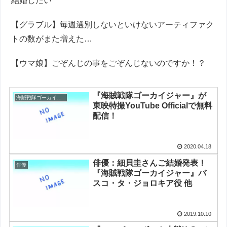
結婚したい
【グラブル】毎週選別しないといけないアーティファク
トの数がまた増えた…
【ウマ娘】ごぞんじの事をごぞんじないのですか！？
『海賊戦隊ゴーカイジャー』が
海賊戦隊ゴーカイジャー
東映特撮YouTube Officialで無料
配信！
2020.04.18
俳優：細貝圭さんご結婚発表！
俳優
『海賊戦隊ゴーカイジャー』バ
スコ・タ・ジョロキア役 他
2019.10.10