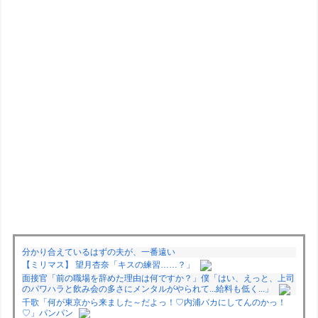
分かり合えているはずの夫が、一番遠い
【ミリマス】 望月杏奈「キスの練習……？」
面接官「前の職場を辞めた理由は何ですか？」僕「はい、えっと、上司
のパワハラと飲み会の多さにメンタルがやられて...給料も低く...」
千歌「何が東京から来ました～だよっ！♡内浦バカにしてんのかっ！
♡」パンパン