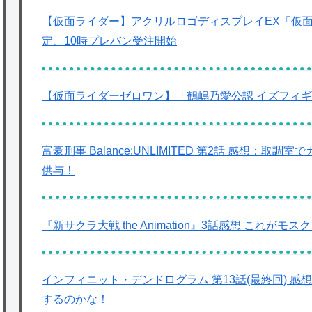
【仮面ライダー】アクリルロゴディスプレイEX「仮
定、10時プレバン受注開始
【仮面ライダーゼロワン】「鶴嶋乃愛公認 イズフィ
富豪刑事 Balance:UNLIMITED 第2話 感想
供与！
『新サクラ大戦 the Animation』3話感想 これがモ
インフィニット・デンドログラム 第13話(最終回) 
するのかな！