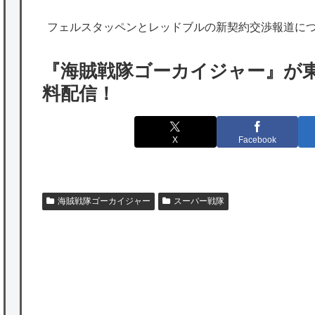
海外「勘弁して！」米国人が最も恐れる日本
フェルスタッペンとレッドブルの新契約交渉報道に
の為替介入再びで海外が大騒ぎ
韓国人「実は日本経済を支えて生かしている
『海賊戦隊ゴーカイジャー』が東映特撮Y
のは韓国人である理由がこちら…」→「日本
料配信！
も感謝してるらしい…（ﾌﾞﾙﾌﾞﾙ」＝韓国の反
応
X
Facebook
海外「日本よ、お前がナンバーワンだ」 熊
本地震直後の日本の対応のスピードに世界が
衝撃
海賊戦隊ゴーカイジャー
スーパー戦隊
★【ワートリ】細かい情報まで含めて構成さ
れたキャラの掛け合いだからなぁ（約100人）
★【ワートリ】基本的に最上さんも迅に後事
を託すつもりで黒トリガー化したんじゃねえ