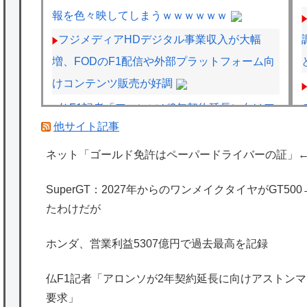
報を色々映してしまうｗｗｗｗｗｗ
フジメディアHDデジタル事業収入が大幅
増、FODのF1配信や外部プラットフォーム向
けコンテンツ販売が好調
仏F1記者「アロンソが2年契約延長に向けア
他サイト記事
ストンマーチンに年間4000万ユーロ（約72.8
億円）を要求」
ネット「ゴールド免許はペーパードライバーの証」
グラボそんなにすぐ壊れる？
SuperGT：2027年からのワンメイクタイヤがGT5
F1ハンガリーGPのアストンマーチンの改善
たわけだが
にパパストロール興奮「工場の男子＆女子の
努力のおかげ」
ホンダ、営業利益5307億円で過去最高を記録
海外「日本は特別！」日本の地震支援を申し
仏F1記者「アロンソが2年契約延長に向けアストンマー
出たあの親日経営者に海外が大騒ぎ
要求」