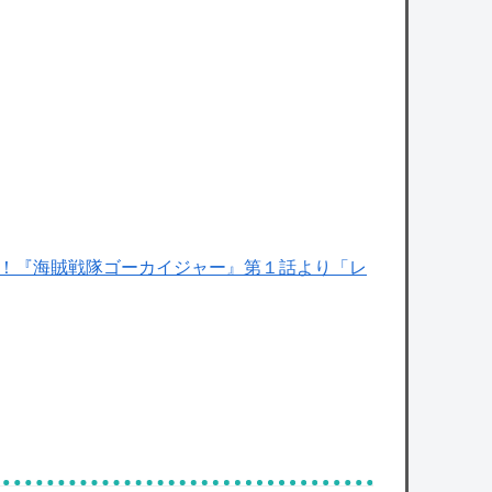
【悲報】高市総理、避難所の挨拶に10秒もい
なかったと被災者から暴露されるｗｗｗｗｗ
owered by livedoor 相互RSS
結！『海賊戦隊ゴーカイジャー』第１話より「レ