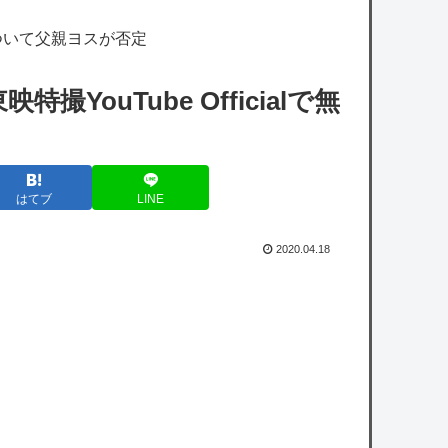
わり！セロトニン優位のセロガキなるわよ！ﾝ
ついて父親ヨスが否定
ﾝﾝきんもちいい〜〜！！ﾄﾞﾊﾟﾄﾞﾊﾟﾄﾞﾊﾟ」【雀
魂】
ouTube Officialで無
【ホロライブ】※杉田さんはねっ子神です
【艦これ】みんなもう終わってそうだから聞
はてブ
LINE
くんだけど E3-2ってサブの穴が空いてないダ
イハツ駆逐並べて 高速＋とかしてるとアホほ
2020.04.18
ど時間かかる？
【艦これ】今回のかわいい大賞は決まった
【艦これ】ムラクモウサギ 他
【画像】VIVANTキャストのギャラリスト流
出ｗｗｗｗｗｗｗｗｗ