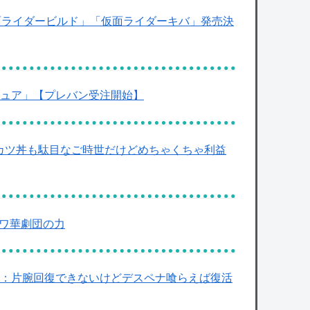
面ライダービルド」「仮面ライダーキバ」発売決
ギュア」【プレバン受注開始】
：取調室でカツ丼も駄目なご時世だけどめちゃくちゃ利益
スクワ華劇団の力
感想：片腕回復できないけどデスペナ喰らえば復活