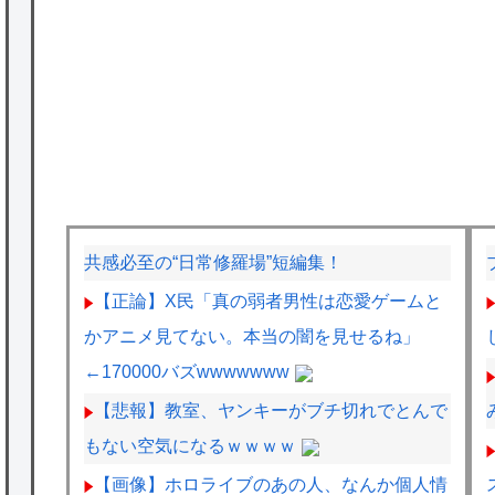
共感必至の“日常修羅場”短編集！
【正論】X民「真の弱者男性は恋愛ゲームと
かアニメ見てない。本当の闇を見せるね」
←170000バズwwwwwww
【悲報】教室、ヤンキーがブチ切れでとんで
もない空気になるｗｗｗｗ
【画像】ホロライブのあの人、なんか個人情