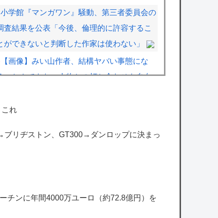
小学館『マンガワン』騒動、第三者委員会の
調査結果を公表「今後、倫理的に許容するこ
とができないと判断した作家は使わない」
【画像】みい山作者、結構ヤバい事態にな
る。とんでもない人物との打ち合わせを自白
していた
【画像】ジャンプ人気漫画最新刊の表紙、ヤ
←これ
バ過ぎる。お前ら元ネタ分かるか？
00→ブリヂストン、GT300→ダンロップに決まっ
日本政府「犯罪者はGPSを持ち歩くルールに
しよう。強制は可哀想🥺」
ウメハラさん、またメナに負けたらしいけど
普通に弱めじゃない？
チンに年間4000万ユーロ（約72.8億円）を
【にじさんじ】ルイス「ドパガキの時代は終