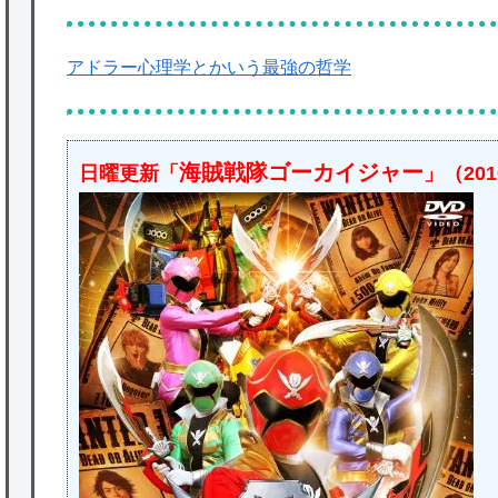
アドラー心理学とかいう最強の哲学
海賊戦隊ゴーカイジャー
日曜更新「
」（20