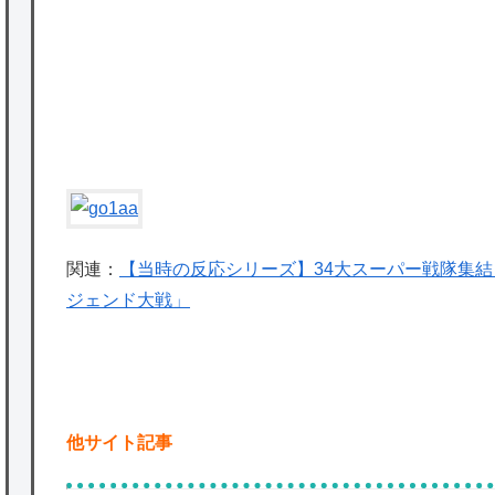
かな。
★【ワートリ】対ボーダーに特化とは言うけ
ど
★【ワートリ】2周目も全員でやる隊と分担
P
でやる隊はそれぞれどの位いるんだろうか特
別課題消化時は別として
Powered by livedoor 相互RSS
関連：
【当時の反応シリーズ】34大スーパー戦隊集
ジェンド大戦」
他サイト記事