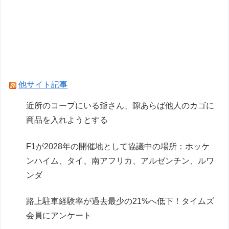
ガンプラも棚に並ぶようになったな
【初音ミク】ホビーストック「初音ミク
HATSUNE MIKU EXPO 10th Anniversary ver.」
フィギュア【本日発売】
Powered by livedoor 相互RSS
他サイト記事
近所のコープにいる爺さん、隙あらば他人のカゴに
商品を入れようとする
F1が2028年の開催地として協議中の場所：ホッケ
ンハイム、タイ、南アフリカ、アルゼンチン、ルワ
ンダ
路上駐車経験率が過去最少の21%へ低下！タイムズ
会員にアンケート