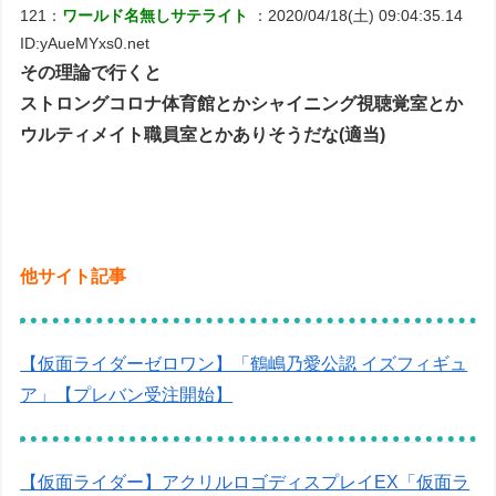
121：
ワールド名無しサテライト
：2020/04/18(土) 09:04:35.14
ID:yAueMYxs0.net
その理論で行くと
ストロングコロナ体育館とかシャイニング視聴覚室とか
ウルティメイト職員室とかありそうだな(適当)
他サイト記事
【仮面ライダーゼロワン】「鶴嶋乃愛公認 イズフィギュ
ア」【プレバン受注開始】
【仮面ライダー】アクリルロゴディスプレイEX「仮面ラ