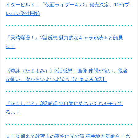
イダービルド」「仮面ライダーキバ」発売決定、10時プ
レバン受注開始
『天晴爛漫！』2話感想 魅力的なキャラが続々と顔見
せ！
《球詠（たまよみ）》3話感想・画像 仲間が揃い、役者
が揃い、次からいよいよ試合【たまよみ3話】
『かくしごと』3話感想 無自覚にめちゃくちゃモテて
る…！
ＵＦＯ飛来？敦賀市の夜空に光の筋 福井地方気象台「光