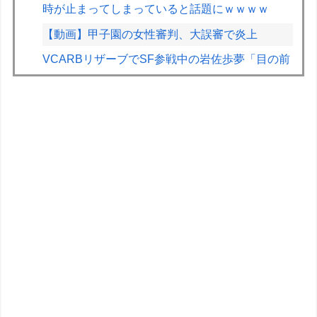
時が止まってしまっていると話題にｗｗｗｗ
【動画】甲子園の女性審判、大誤審で炎上
VCARBリザーブでSF参戦中の岩佐歩夢「目の前
にある大きな目標はやはりF1のレギュラーシー
ト獲得」
ETCの事をイーティーシーってゆってる奴がいた
ｗｗｗｗｗｗｗ
F1が2028年の開催地として協議中の場所：ホッ
ケンハイム、タイ、南アフリカ、アルゼンチン、
ルワンダ
【重音テト】コナミデフォルメフィギュア「重音
テト 通常衣装Ver.」「重音テト SV衣装Ver.」
【彩色原型公開】