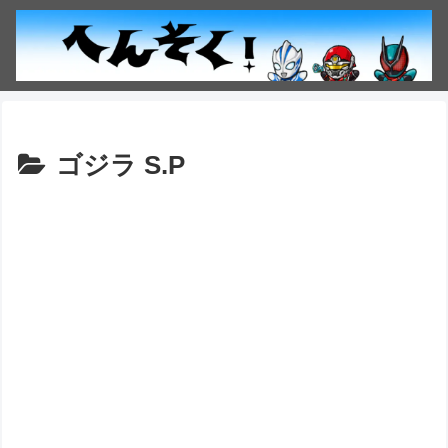
ゴジラ S.P