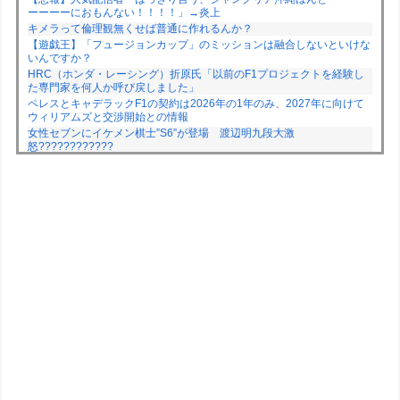
ーーーーにおもんない！！！！」→炎上
キメラって倫理観無くせば普通に作れるんか？
【遊戯王】「フュージョンカップ」のミッションは融合しないといけな
いんですか？
HRC（ホンダ・レーシング）折原氏「以前のF1プロジェクトを経験し
た専門家を何人か呼び戻しました」
ペレスとキャデラックF1の契約は2026年の1年のみ、2027年に向けて
ウィリアムズと交渉開始との情報
女性セブンにイケメン棋士”S6”が登場 渡辺明九段大激
怒????????????
Powered by livedoor 相互RSS