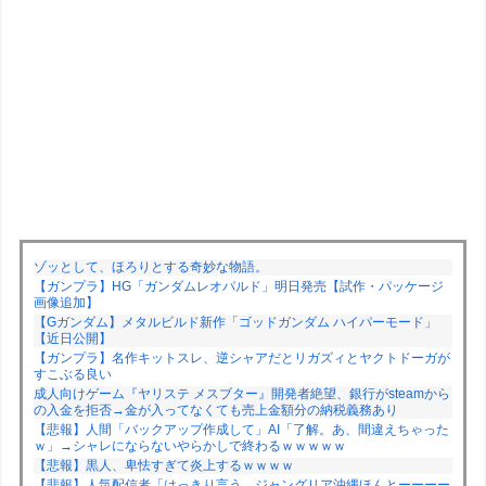
ゾッとして、ほろりとする奇妙な物語。
【ガンプラ】HG「ガンダムレオパルド」明日発売【試作・パッケージ
画像追加】
【Gガンダム】メタルビルド新作「ゴッドガンダム ハイパーモード」
【近日公開】
【ガンプラ】名作キットスレ、逆シャアだとリガズィとヤクトドーガが
すこぶる良い
成人向けゲーム『ヤリステ メスブター』開発者絶望、銀行がsteamから
の入金を拒否→金が入ってなくても売上金額分の納税義務あり
【悲報】人間「バックアップ作成して」AI「了解。あ、間違えちゃった
ｗ」→シャレにならないやらかしで終わるｗｗｗｗｗ
【悲報】黒人、卑怯すぎて炎上するｗｗｗｗ
【悲報】人気配信者「はっきり言う、ジャングリア沖縄ほんとーーーー