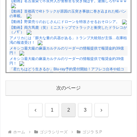
【動画】名古屋栄で不良外人が警察官を突き飛ばす。逮捕しろやｗｗｗ
【動画】首都高で4tトラックが原因の玉突き事故に巻き込まれた軽バン
の車載。
【動画】野菜売りのおじさんにドローンを特攻させるおそロシア。
【動画】両方馬鹿（笑）ミニストップでトラックと衝突したドラレコが
（ノ∇`）
アメリカには「膨大な量の兵器がある」トランプ大統領が主張…在庫枯
渇の報道受け！
メキシコ最大級の麻薬カルテルのリーダーの情報提供で報奨金約39億
円！
メキシコ最大級の麻薬カルテルのリーダーの情報提供で報奨金約39億
円！
「君たちはどう生きるか」Blu-ray予約受付開始！アフレコ台本や絵コ
ンテ、米津玄師による主題歌「地球儀」ミュージッククリップ収録。ス
タジオジブリ作品で初の「4K UHD」版も発売！！
★【ワートリ】今月新発売!!第27巻まとめ【コメント欄まとめます】
次のページ
【しばらく固定記事です】
★【ワートリ】今月第241話「遠征選抜試験㊲」第242話「遠征選抜試
験㊳」【コメント欄まとめます】【しばらく固定記事です】
★【ワートリ】風間隊3人≒忍田単騎くらいのイメージかな
前
次
1
2
3
Powered by livedoor 相互RSS
へ
へ
ホーム
ゴジラシリーズ
ゴジラ S.P