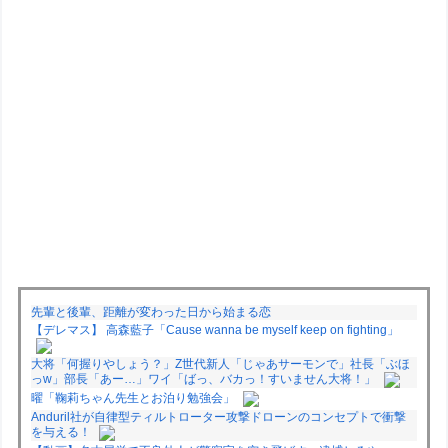
先輩と後輩、距離が変わった日から始まる恋
【デレマス】 高森藍子「Cause wanna be myself keep on fighting」
大将「何握りやしょう？」Z世代新人「じゃあサーモンで」社長「ぶほ
っw」部長「あー…」ワイ「ばっ、バカっ！すいません大将！」
曜「鞠莉ちゃん先生とお泊り勉強会」
Anduril社が自律型ティルトローター攻撃ドローンのコンセプトで衝撃
を与える！