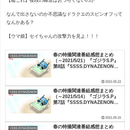
【艦これ】後段の輸送はおつらくないのか
なんで出さないのか不思議なドラクエのスピンオフって
なんかある？
【ウマ娘】セイちゃんの攻撃力を見よ！！！
春の特撮関連番組感想まとめ
SSSS.DYNAZENON
（～2021/5/21）『ゴジラS.P』
第8話『SSSS.DYNAZENON』
第8話『ガールガンレディ』第7
話『ドゲンジャーズ～ナイスバ
2021.05.22
ディ～』第6話『Thunderbolt
Fantasy 東離劍遊紀3』第7話
春の特撮関連番組感想まとめ
SSSS.DYNAZENON
（～2021/5/14）『ゴジラS.P』
第7話『SSSS.DYNAZENON』
第7話『ガールガンレディ』第6
話『ドゲンジャーズ～ナイスバ
2021.05.15
ディ～』第5話『Thunderbolt
Fantasy 東離劍遊紀3』第6話
春の特撮関連番組感想まとめ
SSSS.DYNAZENON